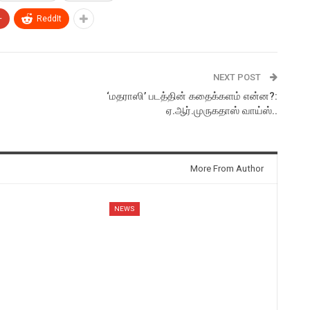
+
ReddIt
NEXT POST
‘மதராஸி’ படத்தின் கதைக்களம் என்ன?:
ஏ.ஆர்.முருகதாஸ் வாய்ஸ்..
More From Author
NEWS