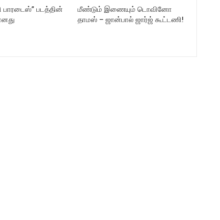
ி பாரடைஸ்” படத்தின்
மீண்டும் இணையும் டொவினோ
ானது
தாமஸ் – ஜான்பால் ஜார்ஜ் கூட்டணி!