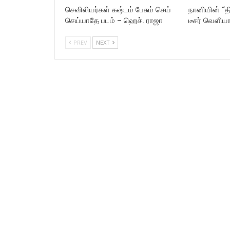
செவிலியர்கள் கஷ்டம் பேசும் செய்
நானியின் “த
செய்யாதே படம் – ஹெச். ராஜா
டீசர் வெளிய
PREV
NEXT