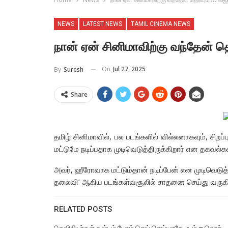
NEWS
LATEST NEWS
TAMIL CINEMA NEWS
நான் ஏன் சினிமாவிற்கு வந்தேன் தெ
On
Jul 27, 2025
By
Suresh
Share
தமிழ் சினிமாவில், பல படங்களில் வில்லனாகவும், சிறப
மட்டுமே நடிப்பதாக முடிவெடுத்திருக்கிறார் என தகவல்க
அவர், ஹீரோவாக மட்டும்தான் நடிப்பேன் என முடிவெடுத
தலைவி’ ஆகிய படங்கள்வசூலில் சாதனை செய்து வருகின
RELATED POSTS
செவிலியர்கள் கஷ்டம் பேசும் செய் செய்யாதே படம் – ஹெச்.