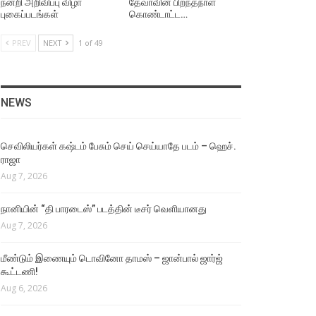
நன்றி அறிவிப்பு விழா
தேவாவின் பிறந்தநாள்
புகைப்படங்கள்
கொண்டாட்ட…
PREV
NEXT
1 of 49
NEWS
செவிலியர்கள் கஷ்டம் பேசும் செய் செய்யாதே படம் – ஹெச்.
ராஜா
Aug 7, 2026
நானியின் “தி பாரடைஸ்” படத்தின் டீசர் வெளியானது
Aug 7, 2026
மீண்டும் இணையும் டொவினோ தாமஸ் – ஜான்பால் ஜார்ஜ்
கூட்டணி!
Aug 6, 2026