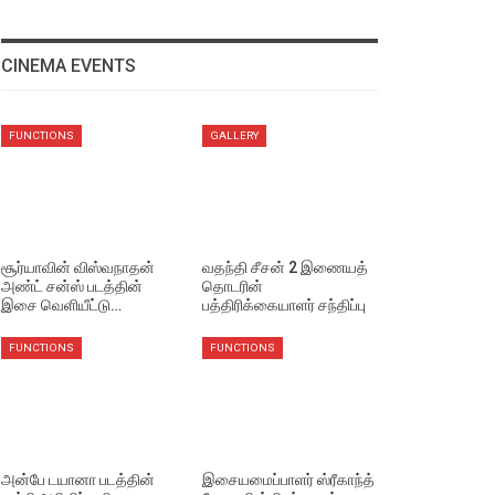
CINEMA EVENTS
FUNCTIONS
GALLERY
சூர்யாவின் விஸ்வநாதன்
வதந்தி சீசன் 2 இணையத்
அண்ட் சன்ஸ் படத்தின்
தொடரின்
இசை வெளியீட்டு…
பத்திரிக்கையாளர் சந்திப்பு
FUNCTIONS
FUNCTIONS
அன்பே டயானா படத்தின்
இசையமைப்பாளர் ஸ்ரீகாந்த்