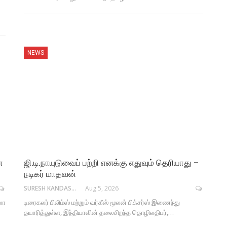
NEWS
்
ஜி.டி.நாயுடுவைப் பற்றி எனக்கு எதுவும் தெரியாது –
நடிகர் மாதவன்
SURESH KANDASAMY
Aug 5, 2026
லா
டிரைகலர் பிலிம்ஸ் மற்றும் வர்கீஸ் மூலன் பிக்சர்ஸ் இணைந்து
தயாரித்துள்ள, இந்தியாவின் தலைசிறந்த தொழிலதிபர்,…