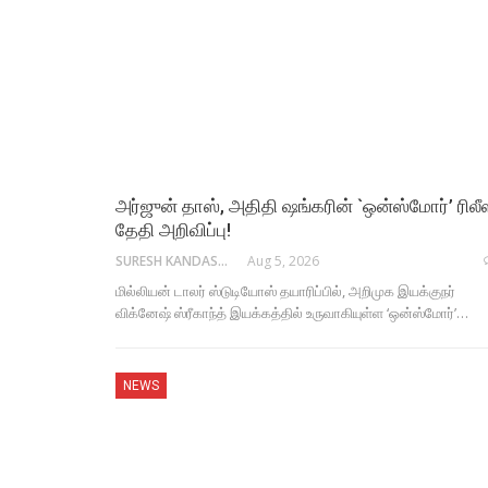
அர்ஜுன் தாஸ், அதிதி ஷங்கரின் `ஒன்ஸ்மோர்’ ரிலீ
தேதி அறிவிப்பு!
SURESH KANDASAMY
Aug 5, 2026
மில்லியன் டாலர் ஸ்டுடியோஸ் தயாரிப்பில், அறிமுக இயக்குநர்
விக்னேஷ் ஸ்ரீகாந்த் இயக்கத்தில் உருவாகியுள்ள ‘ஒன்ஸ்மோர்’…
NEWS