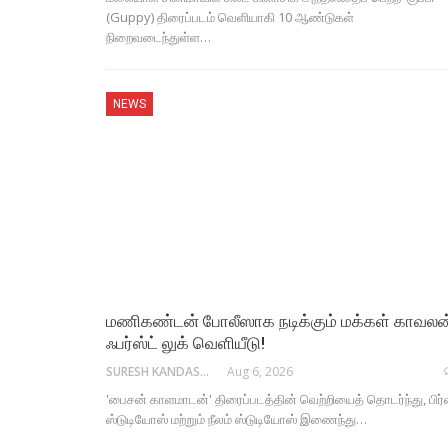
(Guppy) திரைப்படம் வெளியாகி 10 ஆண்டுகள்
நிறைவடைந்துள்ள…
NEWS
மணிகண்டன் போலீஸாக நடிக்கும் மக்கள் காவலன
ஃபர்ஸ்ட் லுக் வெளியீடு!
SURESH KANDASAMY
Aug 6, 2026
'பைசன் காளமாடன்' திரைப்படத்தின் வெற்றியைத் தொடர்ந்து, பிர்
ஸ்டுடியோஸ் மற்றும் நீலம் ஸ்டுடியோஸ் இணைந்து…