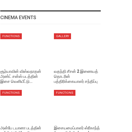
CINEMA EVENTS
FUNCTIONS
GALLERY
சூர்யாவின் விஸ்வநாதன்
வதந்தி சீசன் 2 இணையத்
அண்ட் சன்ஸ் படத்தின்
தொடரின்
இசை வெளியீட்டு…
பத்திரிக்கையாளர் சந்திப்பு
FUNCTIONS
FUNCTIONS
அன்பே டயானா படத்தின்
இசையமைப்பாளர் ஸ்ரீகாந்த்