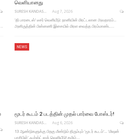
வெளியானது
SURESH KANDASAMY
Aug 7, 2026
'தி பாரடைஸ்' டீசர் வெளியீடு: நானியின் மிரட்டலான அவதாரம்...
ை…
அனிருத்தின் பின்னணி இசையில் மிரள வைத்த பிரம்மாண்ட…
NEWS
்
மூடர் கூடம் 2 படத்தின் முதல் பார்வை போஸ்டர்!
SURESH KANDASAMY
Aug 6, 2026
13 ஆண்டுகளுக்கு பிறகு மீண்டும் திரும்பும் 'மூடர் கூடம்'... 'மிஷன்
பாசிபிள்' ஃபர்ஸ்ட் லுக் வெளியீடு! தமிழ்…