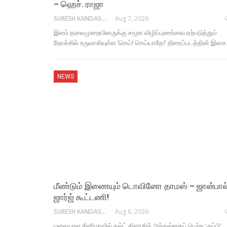
– ஹெச். ராஜா
SURESH KANDASAMY
Aug 7, 2026
இளம் தலைமுறையினருக்கு சமூக விழிப்புணர்வை ஏற்படுத்தும்
நோக்கில் உருவாகியுள்ள ‘செய்! செய்யாதே!’ திரைப்படத்தின் இச
NEWS
மீண்டும் இணையும் டொவினோ தாமஸ் – ஜான்பால
ஜார்ஜ் கூட்டணி!
SURESH KANDASAMY
Aug 6, 2026
மலையாள சினிமாவில் கல்ட் கிளாசிக் அந்தஸ்தைப் பெற்ற 'குப்பி'