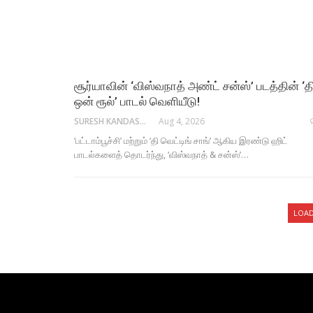
சூர்யாவின் ‘விஸ்வநாத் அண்ட் சன்ஸ்’ படத்தின் ‘த
ஒன் ரூல்’ பாடல் வெளியீடு!
SURESH KANDASAMY
Aug 4, 2026
‘பட்டாம்பூச்சி’ மற்றும் ‘தி வெட்டிங் சாங்’ ஆகிய இரண்டு ஹிட்
பாடல்களைத் தொடர்ந்து, ‘விஸ்வநாத் & சன்ஸ்’…
LOA