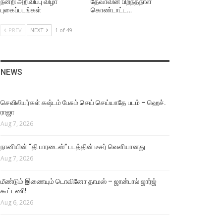
நன்றி அறிவிப்பு விழா
தேவாவின் பிறந்தநாள்
புகைப்படங்கள்
கொண்டாட்ட…
PREV
NEXT
1 of 49
NEWS
செவிலியர்கள் கஷ்டம் பேசும் செய் செய்யாதே படம் – ஹெச்.
ராஜா
Aug 7, 2026
நானியின் “தி பாரடைஸ்” படத்தின் டீசர் வெளியானது
Aug 7, 2026
மீண்டும் இணையும் டொவினோ தாமஸ் – ஜான்பால் ஜார்ஜ்
கூட்டணி!
Aug 6, 2026