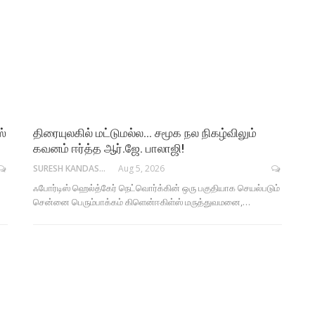
ஸ்
திரையுலகில் மட்டுமல்ல… சமூக நல நிகழ்விலும்
கவனம் ஈர்த்த ஆர்.ஜே. பாலாஜி!
SURESH KANDASAMY
Aug 5, 2026
ஃபோர்டிஸ் ஹெல்த்கேர் நெட்வொர்க்கின் ஒரு பகுதியாக செயல்படும்
சென்னை பெரும்பாக்கம் கிளென்ஈகிள்ஸ் மருத்துவமனை,…