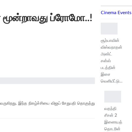
Cinema Events
 மூன்றாவது ப்ரோமோ..!
சூர்யாவின்
விஸ்வநாதன்
அண்ட்
சன்ஸ்
படத்தின்
இசை
வெளியீட்டு…
ாகி வருகிறது. இந்த நிகழ்ச்சியை விஜய் சேதுபதி தொகுத்து
வதந்தி
சீசன் 2
இணையத்
தொடரின்