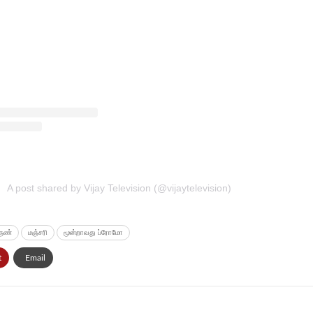
A post shared by Vijay Television (@vijaytelevision)
ுண்
மஞ்சரி
மூன்றாவது ப்ரோமோ
t
Email