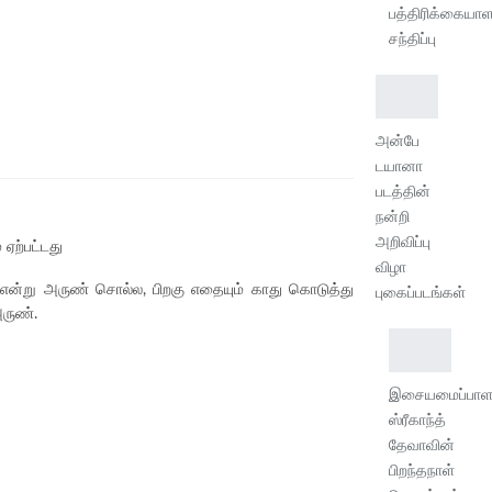
பத்திரிக்கையாள
சந்திப்பு
அன்பே
டயானா
படத்தின்
நன்றி
அறிவிப்பு
ஏற்பட்டது
விழா
என்று அருண் சொல்ல, பிறகு எதையும் காது கொடுத்து
புகைப்படங்கள்
அருண்.
இசையமைப்பாளர
ஸ்ரீகாந்த்
தேவாவின்
பிறந்தநாள்