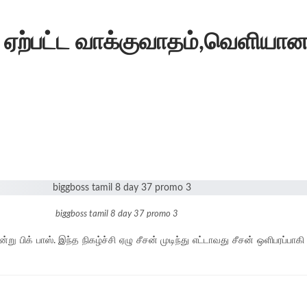
 ஏற்பட்ட வாக்குவாதம்,வெளியான
biggboss tamil 8 day 37 promo 3
ஒன்று பிக் பாஸ். இந்த நிகழ்ச்சி ஏழு சீசன் முடிந்து எட்டாவது சீசன் ஒளிபரப்ப