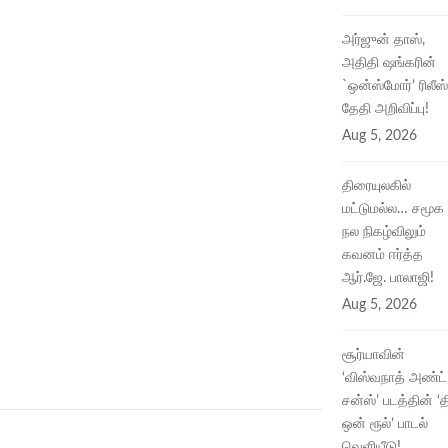
அர்ஜுன் தாஸ்,
அதிதி ஷங்கரின்
`ஒன்ஸ்மோர்’ ரிலீஸ்
தேதி அறிவிப்பு!
Aug 5, 2026
திரையுலகில்
மட்டுமல்ல… சமூக
நல நிகழ்விலும்
கவனம் ஈர்த்த
ஆர்.ஜே. பாலாஜி!
Aug 5, 2026
சூர்யாவின்
‘விஸ்வநாத் அண்ட்
சன்ஸ்’ படத்தின் ‘த
ஒன் ரூல்’ பாடல்
வெளியீடு!