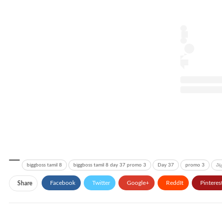
biggboss tamil 8
biggboss tamil 8 day 37 promo 3
Day 37
promo 3
அர
Facebook
Twitter
Google+
ReddIt
Pinteres
Share