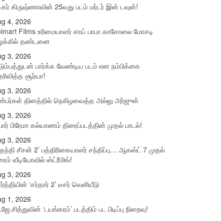
ிகர் கிருஷ்ணாவின் 25வது படம் மர்டர் இன் டவுன்!
g 4, 2026
lmart Films உரிமையாளர் சாய் பாபா காசோலை மோசடி
ழக்கில் தண்டனை
g 3, 2026
டும்பத்துடன் பார்க்க வேண்டிய படம் என நம்பிக்கை
ரிவித்த சூர்யா!
g 3, 2026
்பர்கள் தினத்தில் நெகிழவைத்த அல்லு அர்ஜுன்
g 3, 2026
யார் பிரேமா கல்யாணம் திரைப்படத்தின் முதல் பாடல்!
g 3, 2026
தந்தி சீசன் 2’ பத்திரிகையாளர் சந்திப்பு… ஆகஸ்ட் 7 முதல்
ரைம் வீடியோவில் ஸ்ட்ரீமிங்!
g 3, 2026
ர்த்தியின் ‘சர்தார் 2’ டீசர் வெளியீடு
g 1, 2026
.ஜே.சித்துவின் ‘டயங்கரம்’ படத்திம் பட பிடிப்பு நிறைவு!