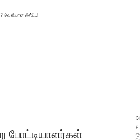
ா? வெளியான லிஸ்ட்..!
C
Fu
று போட்டியாளர்கள்
சூ
வெ