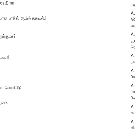
rest
Email
நட
Au
யான பாக்ஸ் ஆபீஸ் தகவல்.!!
Vo
வ
Au
ருக்குமா?
கு
தெ
Au
்டணி!
நண
Au
பி
Au
க் வெளியீடு!
‘வ
பி
ாதவன்
Au
கா
Au
வி