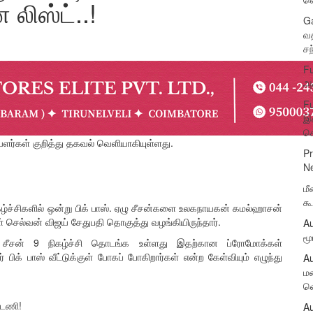
லிஸ்ட்..!
Ga
வத
சந
Fu
அன
Fu
இச
க
ியளர்கள் குறித்து தகவல் வெளியாகியுள்ளது.
P
N
மீ
கூ
 நிகழ்ச்சிகளில் ஒன்று பிக் பாஸ். ஏழு சீசன்களை உலகநாயகன் கமல்ஹாசன்
 செல்வன் விஜய் சேதுபதி தொகுத்து வழங்கியிருந்தார்.
Au
மூ
 சீசன் 9 நிகழ்ச்சி தொடங்க உள்ளது இதற்கான ப்ரோமோக்கள்
 பிக் பாஸ் வீட்டுக்குள் போகப் போகிறார்கள் என்ற கேள்வியும் எழுந்து
Au
மண
வெ
்டணி!
Au