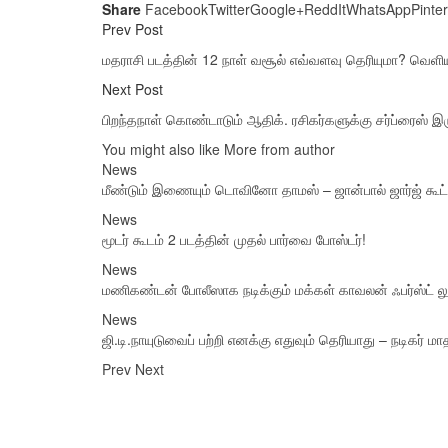
Share
Facebook
Twitter
Google+
ReddIt
WhatsApp
Pinte
Prev Post
மதராசி படத்தின் 12 நாள் வசூல் எவ்வளவு தெரியுமா? வெளி
Next Post
பிறந்தநாள் கொண்டாடும் ஆதிக். ரசிகர்களுக்கு சர்ப்ரைஸ் இ
You might also like
More from author
News
மீண்டும் இணையும் டொவினோ தாமஸ் – ஜான்பால் ஜார்ஜ் கூட
News
மூடர் கூடம் 2 படத்தின் முதல் பார்வை போஸ்டர்!
News
மணிகண்டன் போலீஸாக நடிக்கும் மக்கள் காவலன் ஃபர்ஸ்ட் லு
News
ஜி.டி.நாயுடுவைப் பற்றி எனக்கு எதுவும் தெரியாது – நடிகர் ம
Prev
Next