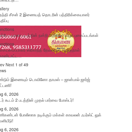
llery
ந்தி சீசன் 2 இணையத் தொடரின் பத்திரிக்கையாளர்
்திப்பு
nctions
்பே டயானா படத்தின் நன்றி அறிவிப்பு விழா புகைப்படங்கள்
nctions
ையமைப்பாளர் ஸ்ரீகாந்த் தேவாவின் பிறந்தநாள்
ொண்டாட்ட…
rev
Next
1 of 49
ews
ண்டும் இணையும் டொவினோ தாமஸ் – ஜான்பால் ஜார்ஜ்
ட்டணி!
g 6, 2026
டர் கூடம் 2 படத்தின் முதல் பார்வை போஸ்டர்!
g 6, 2026
ிகண்டன் போலீஸாக நடிக்கும் மக்கள் காவலன் ஃபர்ஸ்ட் லுக்
ளியீடு!
g 6, 2026