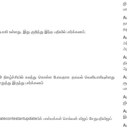
ஜி
ம
Au
தா
த
கி உள்ளது. இது குறித்து இந்த பதிவில் பார்க்கலாம்.
Au
அர
அற
Au
தி
ஆர
் 9 நிகழ்ச்சியில் கலந்து கொள்ள போவதாக தகவல் வெளியாகியுள்ளது
Au
ுத்து இருந்து பார்க்கலாம்
சூ
பா
Au
ஜீ
Au
இய
ate
contestant
update
பிக் பாஸ்
மக்கள் செல்வன் விஜய் சேதுபதி
விஜய்
Au