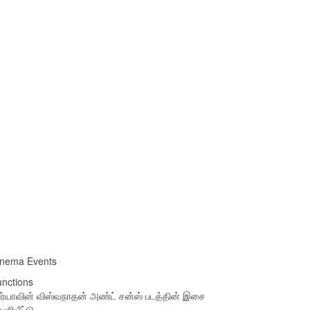
inema Events
nctions
ர்யாவின் விஸ்வநாதன் அண்ட் சன்ஸ் படத்தின் இசை
ளியீட்டு…