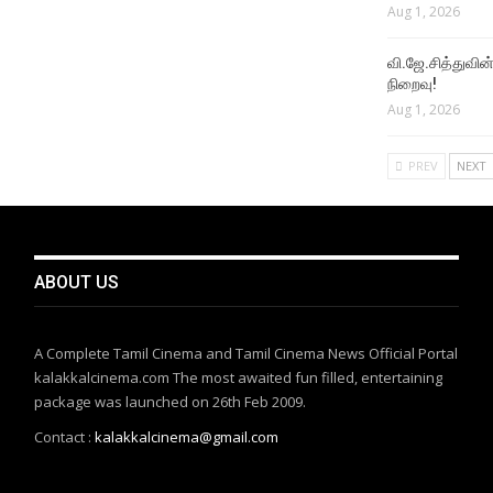
Aug 1, 2026
வி.ஜே.சித்துவின் 
நிறைவு!
Aug 1, 2026
PREV
NEXT
ABOUT US
A Complete Tamil Cinema and Tamil Cinema News Official Portal
kalakkalcinema.com The most awaited fun filled, entertaining
package was launched on 26th Feb 2009.
Contact :
kalakkalcinema@gmail.com