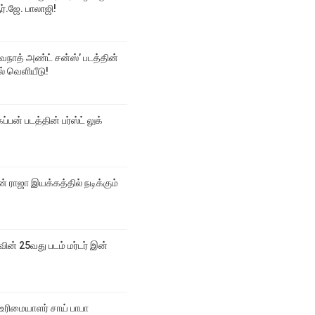
்.ஜே. பாலாஜி!
்வநாத் அண்ட் சன்ஸ்’ படத்தின்
டல் வெளியீடு!
ப்பன் படத்தின் பர்ஸ்ட் லுக்
 ராஜா இயக்கத்தில் நடிக்கும்
வின் 25வது படம் மர்டர் இன்
உரிமையாளர் சாய் பாபா