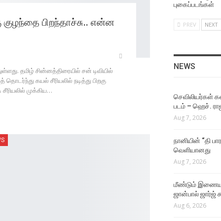
புகைப்படங்கள்
ு குழந்தை பிறந்தாச்சு.. என்ன
PREV
NEXT
NEWS
துள்ளது. தமிழ் சின்னத்திரையில் சன் டிவியில்
ொடர்ந்து கயல் சீரியலில் நடித்து பிறகு
ி சீரியலில் முக்கிய…
செவிலியர்கள் கஷ
படம் – ஹெச். ரா
Aug 7, 2026
WS
நானியின் “தி பார
வெளியானது
Aug 7, 2026
மீண்டும் இணைய
ஜான்பால் ஜார்ஜ் 
Aug 6, 2026