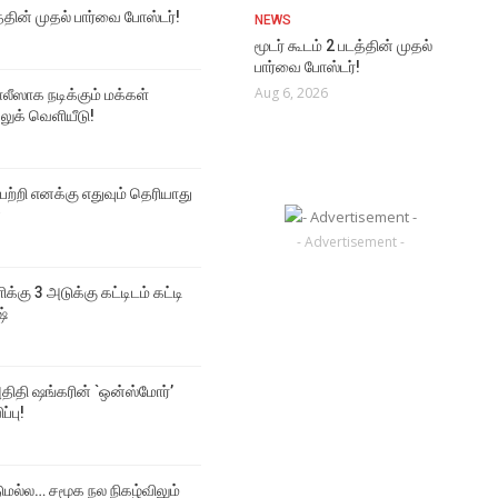
த்தின் முதல் பார்வை போஸ்டர்!
NEWS
மூடர் கூடம் 2 படத்தின் முதல்
பார்வை போஸ்டர்!
Aug 6, 2026
ஸாக நடிக்கும் மக்கள்
 லுக் வெளியீடு!
 பற்றி எனக்கு எதுவும் தெரியாது
்
- Advertisement -
ிக்கு 3 அடுக்கு கட்டிடம் கட்டி
ஷ்
திதி ஷங்கரின் `ஒன்ஸ்மோர்’
ப்பு!
டுமல்ல… சமூக நல நிகழ்விலும்