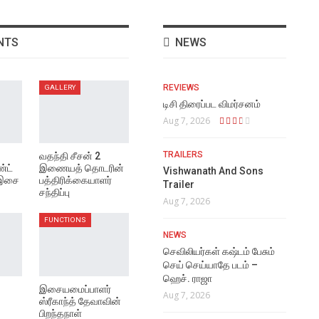
NTS
NEWS
REVIEWS
GALLERY
டிசி திரைப்பட விமர்சனம்
Aug 7, 2026
TRAILERS
வதந்தி சீசன் 2
்ட்
இணையத் தொடரின்
Vishwanath And Sons
 இசை
பத்திரிக்கையாளர்
Trailer
சந்திப்பு
Aug 7, 2026
FUNCTIONS
NEWS
செவிலியர்கள் கஷ்டம் பேசும்
செய் செய்யாதே படம் –
ஹெச். ராஜா
இசையமைப்பாளர்
Aug 7, 2026
ஸ்ரீகாந்த் தேவாவின்
பிறந்தநாள்