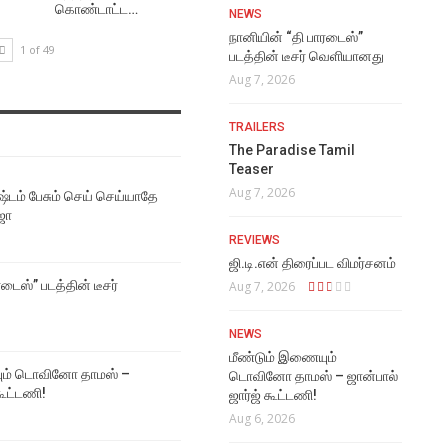
கொண்டாட்ட…
NEWS
நானியின் “தி பாரடைஸ்”
1 of 49
படத்தின் டீசர் வெளியானது
Aug 7, 2026
TRAILERS
The Paradise Tamil
Teaser
Aug 7, 2026
்டம் பேசும் செய் செய்யாதே
ஜா
REVIEWS
ஜி.டி.என் திரைப்பட விமர்சனம்
டைஸ்” படத்தின் டீசர்
Aug 7, 2026
NEWS
மீண்டும் இணையும்
ும் டொவினோ தாமஸ் –
டொவினோ தாமஸ் – ஜான்பால்
கூட்டணி!
ஜார்ஜ் கூட்டணி!
Aug 6, 2026