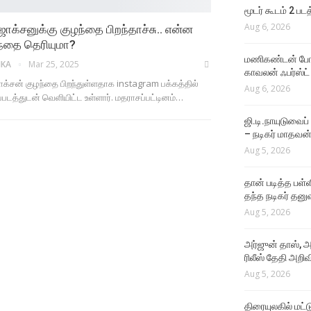
மூடர் கூடம் 2 பட
Aug 6, 2026
ஜாக்சனுக்கு குழந்தை பிறந்தாச்சு.. என்ன
ந்தை தெரியுமா?
மணிகண்டன் போலீ
IKA
Mar 25, 2025
காவலன் ஃபர்ஸ்ட்
ாக்சன் குழந்தை பிறந்துள்ளதாக instagram பக்கத்தில்
Aug 6, 2026
்படத்துடன் வெளியிட்ட உள்ளார். மதராசப்பட்டினம்…
ஜி.டி.நாயுடுவைப்
– நடிகர் மாதவன
Aug 5, 2026
தான் படித்த பள்ள
தந்த நடிகர் தனு
Aug 5, 2026
அர்ஜுன் தாஸ், அ
ரிலீஸ் தேதி அறிவி
Aug 5, 2026
திரையுலகில் மட்