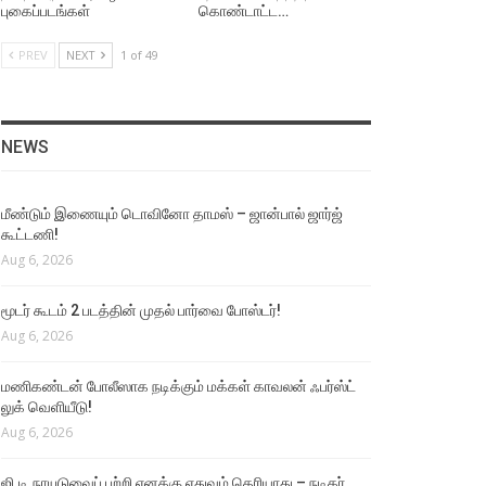
புகைப்படங்கள்
கொண்டாட்ட…
PREV
NEXT
1 of 49
NEWS
மீண்டும் இணையும் டொவினோ தாமஸ் – ஜான்பால் ஜார்ஜ்
கூட்டணி!
Aug 6, 2026
மூடர் கூடம் 2 படத்தின் முதல் பார்வை போஸ்டர்!
Aug 6, 2026
மணிகண்டன் போலீஸாக நடிக்கும் மக்கள் காவலன் ஃபர்ஸ்ட்
லுக் வெளியீடு!
Aug 6, 2026
ஜி.டி.நாயுடுவைப் பற்றி எனக்கு எதுவும் தெரியாது – நடிகர்