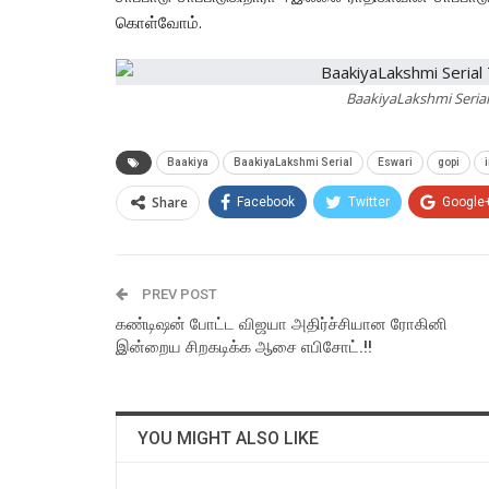
கொள்வோம்.
BaakiyaLakshmi Seria
Baakiya
BaakiyaLakshmi Serial
Eswari
gopi
Share
Facebook
Twitter
Google
PREV POST
கண்டிஷன் போட்ட விஜயா அதிர்ச்சியான ரோகினி
இன்றைய சிறகடிக்க ஆசை எபிசோட்.!!
YOU MIGHT ALSO LIKE