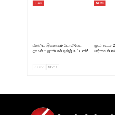
NEWS
NEWS
மீண்டும் இணையும் டொவினோ
மூடர் கூடம் 
தாமஸ் – ஜான்பால் ஜார்ஜ் கூட்டணி!
பார்வை போஸ்
PREV
NEXT