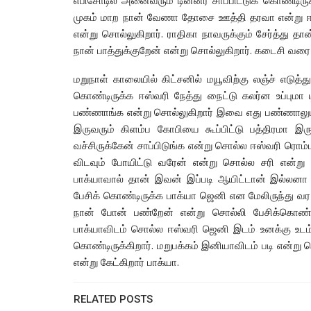
எபிசோடில் அனைவரும் டின்னர் சாப்பிட்டுக் கொண்டிரு
முகம் மாற நான் வேணா தோசை ஊத்தி தரவா என்று ஈஸ்வ
என்று சொல்லுகிறார். ராதிகா நாவருக்கும் சேர்த்து தா
நான் பாத்துக்குறேன் என்று சொல்லுகிறார். கடைசி வரை
மறுநாள் காலையில் கிட்சனில் மயூவிற்கு லஞ்ச் எடுத்
கொண்டிருக்க ஈஸ்வரி நேத்து நைட்டு கலர்ன உப்புமா
பண்ணாங்க என்று சொல்லுகிறார் இவை எது பண்ணாலும் ஒ
இருவரும் கிளம்ப கோபியை கூப்பிட்டு பத்திரமா இர
வச்சிருக்கேன் சாப்பிடுங்க என்று சொல்ல ஈஸ்வரி ரொம
விடவும் போயிட்டு வரேன் என்று சொல்ல சரி என்ற
பாக்யாவால் தான் இவன் இப்படி ஆயிட்டான் இல்லனா இ
பேசிக் கொண்டிருக்க பாக்யா ஜெனி என மேலிருந்து வர என
நான் போன் பண்றேன் என்று சொல்லி பேசிக்கொண்ட
பாக்யாவிடம் சொல்ல ஈஸ்வரி ஜெனி இடம் உனக்கு உடம்ப
கொண்டிருக்கிறார். மறுபக்கம் இனியாவிடம் படி என்று
என்று கேட்கிறார் பாக்யா.
RELATED POSTS