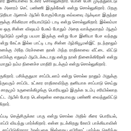
ார் இனியாவை உட்கார சொல்லுகிறார். போன் பேசி முடித்துவிட்டு
 அலாரம் செட் பண்ணி இருக்கேன் என்று சொல்லுகிறார். பிறகு
டுறியா ஆனால் ஆபீஸ் போகும்போது எவ்வளவு ஆக்டிவா இருந்தா
ு சீக்கிரமா சரியாயிடும் டாடி என்று சொல்லுகிறார். இல்லம்மா
னால ஒரு சின்ன விஷயம் பேசும் போதும் அதை வாக்குவாதம் ஆகும்
ிடும் மூன்று பயமா இருக்கு என்று பேச இனியா பேச வந்தது
 என்று கேட்க இல்ல பாட்டி டாடி சின்ன ஆர்கியூமன்இட் நடந்தாலும்
 எனக்கு அதே பிரச்சனை தான் அந்த ராதிகாவை வீட்டை விட்டு
ோபிக்கு எதுவும் ஆயிடக்கூடாது என்று நான் நினைக்கிறேன் என்று
ும் நம்ம நினைச்ச மாதிரி நடக்கும் என்று சொல்லுகிறார்.
ுகிறார். பசிக்குதுமா சாப்பிடலாம் என்று சொல்ல நானும் அதுக்கு
வரும் சாப்பிட உட்கார ராதிகாவிற்கு தனியாக சாப்பாடு செய்து
ை சாதமும் உருளைக்கிழங்கு பொரியலும் இருக்க உடம்பு சரியில்லாத
ு திட்ட ஆபீஸ் போற டென்ஷன்ல எதையாவது பண்ணி வைத்துவிட்டு
ிறார்.
படி செஞ்சிருக்கா பாரு என்று சொல்ல அதில் கீரை பொரியல்,
ப்பி வியந்து பார்க்கிறார். என்ன நடக்கிறது கோபி பாக்கியாவின்
டு சாப்பிடுகிறாரா ?என்பதை இன்றைய எபிசோட் பார்த்து தெரிந்து