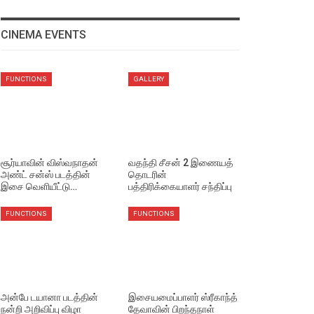
CINEMA EVENTS
FUNCTIONS
GALLERY
சூர்யாவின் விஸ்வநாதன்
வதந்தி சீசன் 2 இணையத்
அண்ட் சன்ஸ் படத்தின்
தொடரின்
இசை வெளியீட்டு…
பத்திரிக்கையாளர் சந்திப்பு
FUNCTIONS
FUNCTIONS
அன்பே டயானா படத்தின்
இசையமைப்பாளர் ஸ்ரீகாந்த்
நன்றி அறிவிப்பு விழா
தேவாவின் பிறந்தநாள்