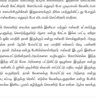
க்கிற ராதிகா கோபிக்கு உப்புமா வைக்கிறார். இதனால் கோபியின்
ரி கேட்கிறார். கோபியால் எதுவும் பேச முடியாமல் வேண்டாமா
ன் சமைச்சிருக்கேன் இதுவரைக்கும் நீங்க பாத்துக்கிட்டது போதும்
 ஈஸ்வரியை எதுவும் பேச விடாமல் செய்கிறார் ராதிகா.
துக் கொண்டு வைக்க ஹாலில் இனியா மற்றும் ஈஸ்வரி உட்கார்ந்து
 டிபனுக்கு கொடுத்துவிடு ஆளா என்று கேட்க இல்ல பாட்டி ஏதோ
ரே மாதிரி தான் இருக்கும் என்று ஈஸ்வரி சொல்லுகிறார். பிறகு
ுங்க நான் ஆபீஸ் போயிட்டு வர மாதிரி எல்லாம் ரெடி பண்ணி
்ப தான் அக்கற என்று பேசிக்கொள்கிறார். ஈஸ்வரி இடமும் இனியா
ு தலையாட்டுகின்றனர்.அவர்களை வழியனுப்ப கோபிசெல்ல இந்த
ந்த வீட்டு மேல அக்கறை பட்டுகிட்டு ஒழுங்கா இருந்தா என்று
்னிடம் ஜூஸ் குடிச்சிடு ஸ்டீபன் சாப்பிட்டு மதிய லஞ்ச் இருக்கு
ு வருகிறார். நான் வேலைக்கு போயிட்டு வர அத்தை என்று
ு எப்படி இருக்கு ரெஸ்ட் எடுக்க வேண்டியதுதானே என்று பேசிக்
 சொல்ல இனிய முகம் சுழித்துக் கொண்டு பேச என்ன ஆச்சு உனக்கு