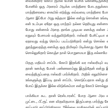
வைக்கிறார் கோபி ரூமில் போன் பேசிக் கொண்டிருக்கிற
போனில் ஒரு அலாரம் அடிக்க மாத்திரை போடறதுக்காக
மாத்திரையை கையில் எடுத்து எவ்வளவு மாத்திரை போ
ஆனா இப்போ அது சுத்தமா இல்ல என்று சொன்ன உங்களுக்க
என் உடம்புல ஏதோ ஒரு மாற்றம் நல்லா தெரியுது என்
போது என்னால் அதை தாங்க முடியல எனக்கு என்ன ஆய
எதுவும் பேசாமல் வந்துவிடுகிறார். ஈஸ்வரி பேசிட்டியா
ஏதாவது வந்து ரொம்ப பயப்படுகிறார் என்று சொல்ல
துரத்துவதற்கு எனக்கு ஒரு நிமிஷம் பிடிக்காது ஆனா க
சொல்லுகிறார் கொஞ்ச நாள் பொறுமையா இரு எல்லாமே மாற
பிறகு மதியம் சாப்பிட கோபி இறங்கி வர ஈஸ்வரியும் வர
தான் உனக்கு போன் பண்ணலாம்னு இருந்தேன் என்று இரு
வைத்திருப்பதை ஈஸ்வரி பார்க்கிறார். அதில் எலுமிச்ச
உங்களுக்கு இப்படி தான் சாப்பிட கொடுப்பதாக என்ற
போய் இருக்கா இல்ல விடுங்கம்மா என்று கோபி சொல்லுக
பாக்கியா கூட தான் ரெஸ்டாரன்ட் போற ஆனா அவ எப்
முட்டை, பீட்ரூட் என விதவிதமாக இருப்பதை பார்த்து கோ
சாப்பாடு சாப்பிடுகிறாரா ?இல்லை ராதிகாவின் சாப்பா