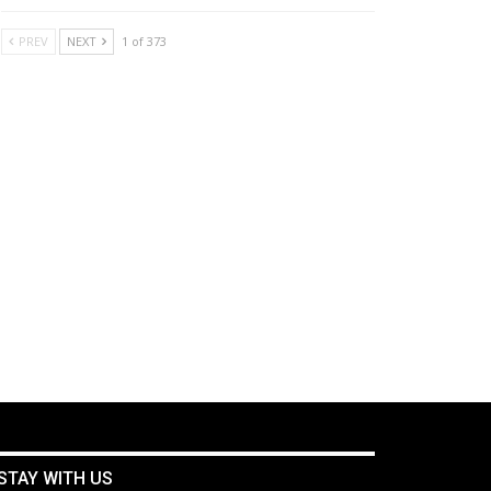
PREV
NEXT
1 of 373
STAY WITH US