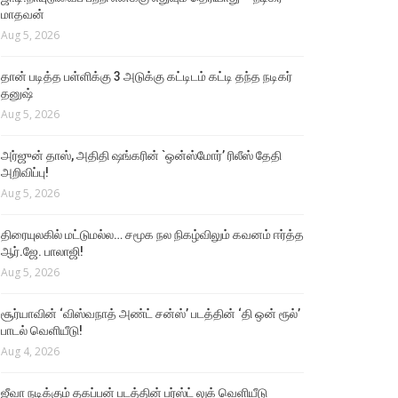
மாதவன்
Aug 5, 2026
தான் படித்த பள்ளிக்கு 3 அடுக்கு கட்டிடம் கட்டி தந்த நடிகர்
தனுஷ்
Aug 5, 2026
அர்ஜுன் தாஸ், அதிதி ஷங்கரின் `ஒன்ஸ்மோர்’ ரிலீஸ் தேதி
அறிவிப்பு!
Aug 5, 2026
திரையுலகில் மட்டுமல்ல… சமூக நல நிகழ்விலும் கவனம் ஈர்த்த
ஆர்.ஜே. பாலாஜி!
Aug 5, 2026
சூர்யாவின் ‘விஸ்வநாத் அண்ட் சன்ஸ்’ படத்தின் ‘தி ஒன் ரூல்’
பாடல் வெளியீடு!
Aug 4, 2026
ஜீவா நடிக்கும் தகப்பன் படத்தின் பர்ஸ்ட் லுக் வெளியீடு