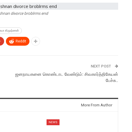
ishnan divorce broblrms end
ம்யா கிருஷ்ணன்
+
ReddIt
NEXT POST
ஜனநாயகனை கொண்டாட வேண்டும்: சிவகார்த்திகேயன்
பேச்சு..
More From Author
NEWS