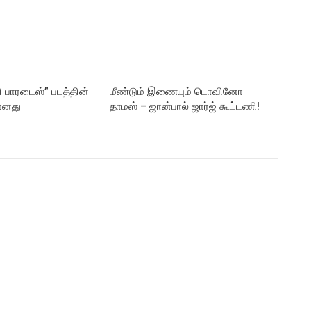
ி பாரடைஸ்” படத்தின்
மீண்டும் இணையும் டொவினோ
ானது
தாமஸ் – ஜான்பால் ஜார்ஜ் கூட்டணி!