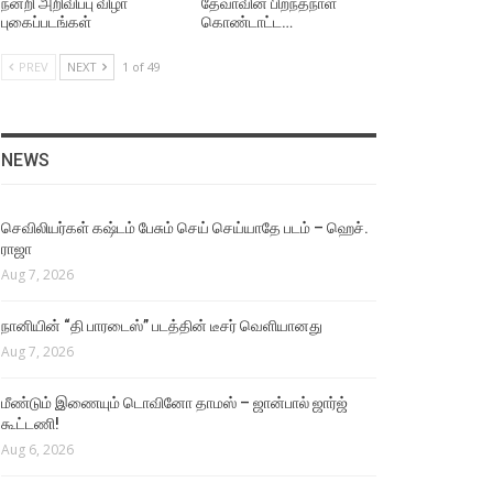
நன்றி அறிவிப்பு விழா
தேவாவின் பிறந்தநாள்
புகைப்படங்கள்
கொண்டாட்ட…
PREV
NEXT
1 of 49
NEWS
செவிலியர்கள் கஷ்டம் பேசும் செய் செய்யாதே படம் – ஹெச்.
ராஜா
Aug 7, 2026
நானியின் “தி பாரடைஸ்” படத்தின் டீசர் வெளியானது
Aug 7, 2026
மீண்டும் இணையும் டொவினோ தாமஸ் – ஜான்பால் ஜார்ஜ்
கூட்டணி!
Aug 6, 2026