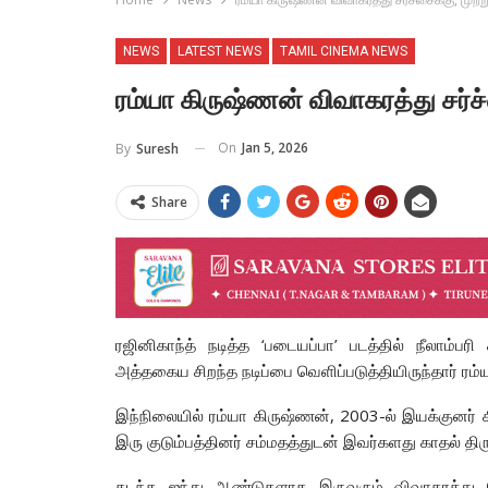
NEWS
LATEST NEWS
TAMIL CINEMA NEWS
ரம்யா கிருஷ்ணன் விவாகரத்து சர்ச்சை
On
Jan 5, 2026
By
Suresh
Share
ரஜினிகாந்த் நடித்த ‘படையப்பா’ படத்தில் நீலாம்பரி
அத்தகைய சிறந்த நடிப்பை வெளிப்படுத்தியிருந்தார் ரம்
இந்நிலையில் ரம்யா கிருஷ்ணன், 2003-ல் இயக்குனர்
இரு குடும்பத்தினர் சம்மதத்துடன் இவர்களது காதல் திர
கடந்த ஐந்து ஆண்டுகளாக இருவரும் விவாகரத்து ச