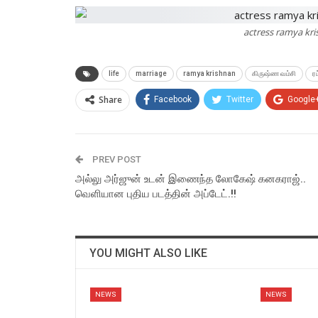
actress ramya kr
life
marriage
ramya krishnan
கிருஷ்ண வம்சி
ர
Share
Facebook
Twitter
Google
PREV POST
அல்லு அர்ஜுன் உடன் இணைந்த லோகேஷ் கனகராஜ்..
வெளியான புதிய படத்தின் அப்டேட்.!!
YOU MIGHT ALSO LIKE
NEWS
NEWS