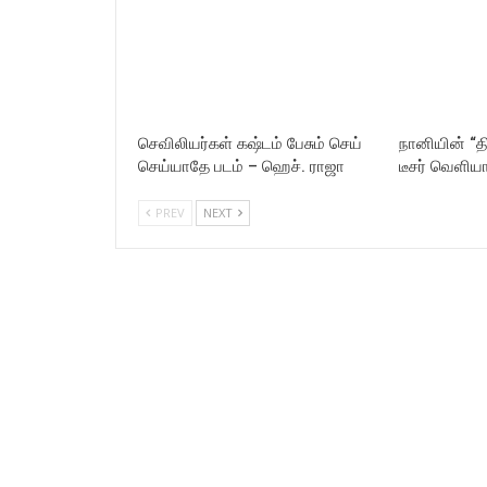
செவிலியர்கள் கஷ்டம் பேசும் செய்
நானியின் “த
செய்யாதே படம் – ஹெச். ராஜா
டீசர் வெளிய
PREV
NEXT