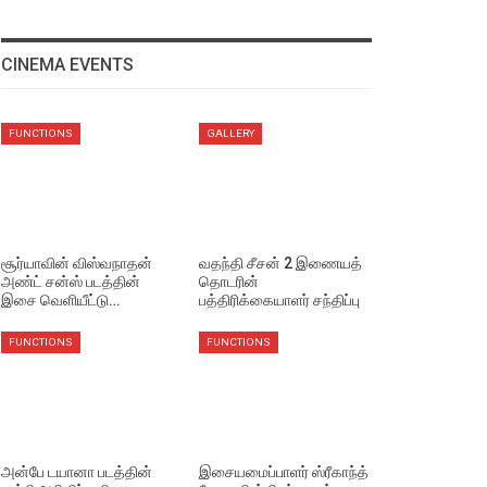
CINEMA EVENTS
FUNCTIONS
GALLERY
சூர்யாவின் விஸ்வநாதன்
வதந்தி சீசன் 2 இணையத்
அண்ட் சன்ஸ் படத்தின்
தொடரின்
இசை வெளியீட்டு…
பத்திரிக்கையாளர் சந்திப்பு
FUNCTIONS
FUNCTIONS
அன்பே டயானா படத்தின்
இசையமைப்பாளர் ஸ்ரீகாந்த்