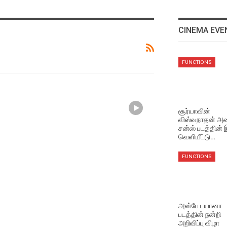
CINEMA EVE
EVENTS VIDEOS
FUNCTIONS
மணிரத்தினம் சார் சொன்ன
விஷயம் !
Aug 5, 2026
சூர்யாவின்
விஸ்வநாதன் அண
EVENTS VIDEOS
சன்ஸ் படத்தின்
முதல்வர் விஜய் செய்தது
வெளியீட்டு…
சரியா தவறா ? மக்களின்
கருத்து
FUNCTIONS
Aug 5, 2026
NEWS
சூர்யாவின் ‘விஸ்வநாத் அண்ட
அன்பே டயானா
சன்ஸ்’ படத்தின் ‘தி ஒன் ரூல்’
படத்தின் நன்றி
பாடல் வெளியீடு!
அறிவிப்பு விழா