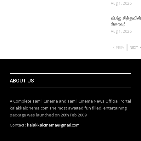
Aug 1, 2026
வி.ஜே.சித்துவின் 
நிறைவு!
Aug 1, 2026
PREV
NEXT
ABOUT US
A Complete Tamil Cinema and Tamil Cinema News Official Portal
kalakkalcinema.com The most awaited fun filled, entertaining
package was launched on 26th Feb 2009.
Contact :
kalakkalcinema@gmail.com