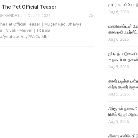
Aug 4, 2026
மூடர் கூடம் 2 பட
 The Pet Official Teaser
Aug 6, 2026
SURESH KANDASAMY
Dec 25, 2024
VIDEO SONGS
The Pet Official Teaser | Mugen Rao, Bhavya
Rathatha Thaa Lyrical
மணிகண்டன் போலீ
a | Vivek - Mervin | TR Bala
Video
காவலன் ஃபர்ஸ்ட்
s://youtu.be/my7WcCq9db4
Aug 4, 2026
Aug 6, 2026
ஜி.டி.நாயுடுவைப்
– நடிகர் மாதவன
Aug 5, 2026
தான் படித்த பள்ள
தந்த நடிகர் தனு
Aug 5, 2026
அர்ஜுன் தாஸ், அ
ரிலீஸ் தேதி அறிவி
Aug 5, 2026
திரையுலகில் மட்