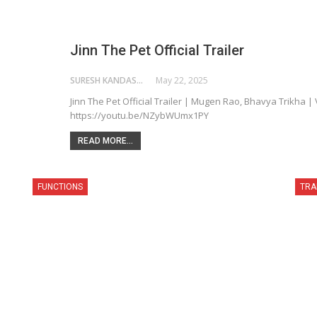
Jinn The Pet Official Trailer
SURESH KANDASAMY
May 22, 2025
Jinn The Pet Official Trailer | Mugen Rao, Bhavya Trikha | 
https://youtu.be/NZybWUmx1PY
READ MORE...
FUNCTIONS
TRA