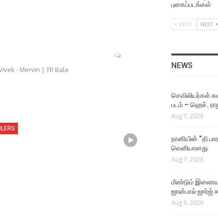
Aug 4, 2026
புகைப்படங்கள்
PREV
NEXT
NEWS
ஜீவா நடிக்கும் தகப்பன்
படத்தின் பர்ஸ்ட் லுக் வெளியீட
Aug 4, 2026
NEWS
Vivek - Mervin | TR Bala
NEWS
இயக்குநர் மோகன் ராஜா
செவிலியர்கள் கஷ
இயக்கத்தில் நடிக்கும்
படம் – ஹெச். ரா
கார்த்தி!
Aug 7, 2026
Aug 4, 2026
ILERS
நானியின் “தி பார
NEWS
வெளியானது
நடிகர் கிருஷ்ணாவின் 25வது
Aug 7, 2026
படம் மர்டர் இன் டவுன்!
Aug 4, 2026
மீண்டும் இணைய
ஜான்பால் ஜார்ஜ் 
VIDEO SONGS
Aug 6, 2026
The One Rule Lyric Video