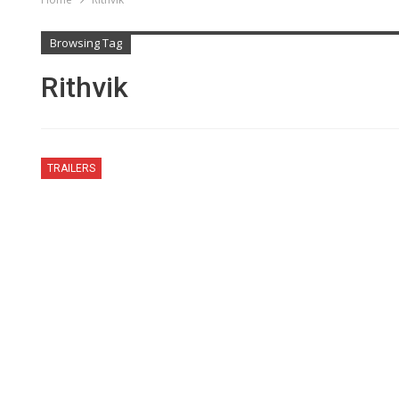
Browsing Tag
Rithvik
TRAILERS