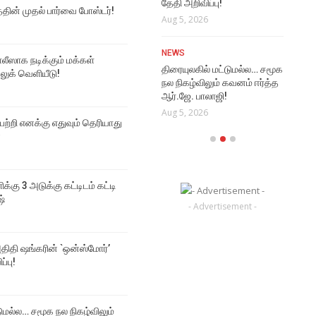
தேதி அறிவிப்பு!
Aug
த்தின் முதல் பார்வை போஸ்டர்!
NEWS
Aug 5, 2026
மூடர் கூடம் 2 படத்தின் முதல்
VI
பார்வை போஸ்டர்!
NEWS
Rat
Aug 6, 2026
ஸாக நடிக்கும் மக்கள்
திரையுலகில் மட்டுமல்ல… சமூக
Vi
 லுக் வெளியீடு!
நல நிகழ்விலும் கவனம் ஈர்த்த
Aug
ஆர்.ஜே. பாலாஜி!
Aug 5, 2026
 பற்றி எனக்கு எதுவும் தெரியாது
்
ிக்கு 3 அடுக்கு கட்டிடம் கட்டி
ஷ்
- Advertisement -
திதி ஷங்கரின் `ஒன்ஸ்மோர்’
ப்பு!
டுமல்ல… சமூக நல நிகழ்விலும்