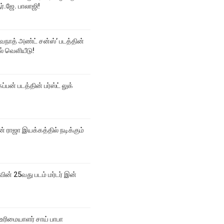
்.ஜே. பாலாஜி!
்வநாத் அண்ட் சன்ஸ்’ படத்தின்
டல் வெளியீடு!
ப்பன் படத்தின் பர்ஸ்ட் லுக்
 ராஜா இயக்கத்தில் நடிக்கும்
வின் 25வது படம் மர்டர் இன்
உரிமையாளர் சாய் பாபா