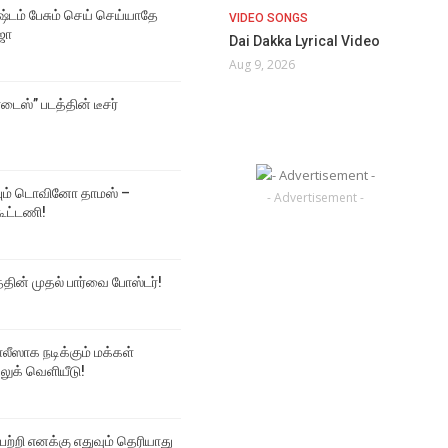
்டம் பேசும் செய் செய்யாதே
VIDEO SONGS
ஜா
Dai Dakka Lyrical Video
Aug 9, 2026
டைஸ்” படத்தின் டீசர்
ும் டொவினோ தாமஸ் –
- Advertisement -
கூட்டணி!
த்தின் முதல் பார்வை போஸ்டர்!
ஸாக நடிக்கும் மக்கள்
 லுக் வெளியீடு!
 பற்றி எனக்கு எதுவும் தெரியாது