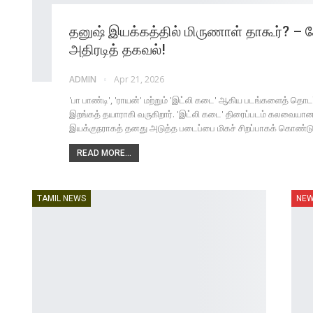
தனுஷ் இயக்கத்தில் மிருணாள் தாகூர்? – க
அதிரடித் தகவல்!
ADMIN
Apr 21, 2026
'பா பாண்டி', 'ராயன்' மற்றும் 'இட்லி கடை' ஆகிய படங்களைத் தொடர்
இறங்கத் தயாராகி வருகிறார். 'இட்லி கடை' திரைப்படம் கலவையான 
இயக்குநராகத் தனது அடுத்த படைப்பை மிகச் சிறப்பாகக் கொண்டு வ
READ MORE...
TAMIL NEWS
NE