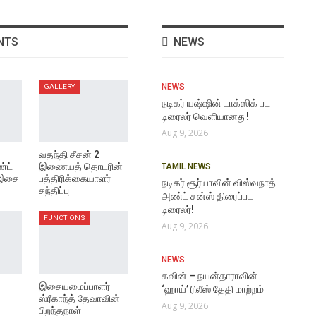
NTS
NEWS
NEWS
GALLERY
நடிகர் யஷ்ஷின் டாக்ஸிக் பட
டிரைலர் வெளியானது!
Aug 9, 2026
வதந்தி சீசன் 2
்ட்
இணையத் தொடரின்
TAMIL NEWS
 இசை
பத்திரிக்கையாளர்
நடிகர் சூர்யாவின் விஸ்வநாத்
சந்திப்பு
அண்ட் சன்ஸ் திரைப்பட
டிரைலர்!
FUNCTIONS
Aug 9, 2026
NEWS
கவின் – நயன்தாராவின்
இசையமைப்பாளர்
‘ஹாய்’ ரிலீஸ் தேதி மாற்​றம்
ஸ்ரீகாந்த் தேவாவின்
Aug 9, 2026
பிறந்தநாள்