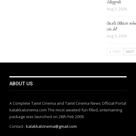
அர்ஜுன்
Aug 3, 2026
பியார் பிரேமா க
பாடல்!
Aug 3, 2026
PREV
NEXT
ABOUT US
A Complete Tamil Cinema and Tamil Cinema News Official Portal
kalakkalcinema.com The most awaited fun filled, entertaining
package was launched on 26th Feb 2009.
Contact :
kalakkalcinema@gmail.com