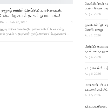
செவிலியர்கள் கஷ
படம் – ஹெச். ரா
் தனுஷ் சாரின் மிகப்பெரிய ரசிகனாகி
Aug 7, 2026
டேன்.. மிருணாள் தாகூர் ஓபன் டாக்..!
IKA
Feb 20, 2026
நானியின் “தி பார
தனுஷ் சாரின் மிகப்பெரிய ரசிகனாகிவிட்டேன் என்று
வெளியானது
ாள் தாகூர் கூறியுள்ளார். தமிழ் சினிமாவில் முன்னணி…
Aug 7, 2026
மீண்டும் இணைய
ஜான்பால் ஜார்ஜ் 
Aug 6, 2026
மூடர் கூடம் 2 பட
Aug 6, 2026
மணிகண்டன் போலீ
காவலன் ஃபர்ஸ்ட்
Aug 6, 2026
ஜி.டி.நாயுடுவைப்