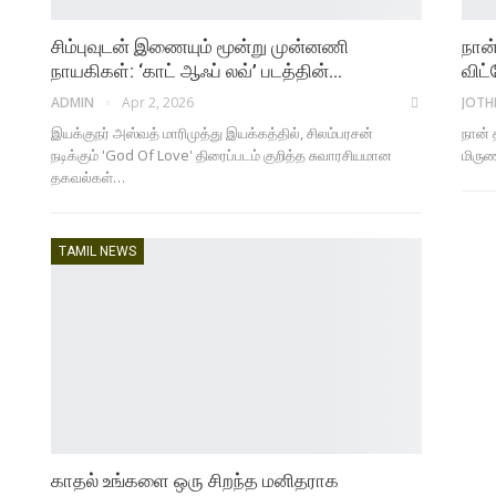
சிம்புவுடன் இணையும் மூன்று முன்னணி
நான
நாயகிகள்: ‘காட் ஆஃப் லவ்’ படத்தின்…
விட்
ADMIN
Apr 2, 2026
JOTH
இயக்குநர் அஸ்வத் மாரிமுத்து இயக்கத்தில், சிலம்பரசன்
நான் 
நடிக்கும் 'God Of Love' திரைப்படம் குறித்த சுவாரசியமான
மிருண
தகவல்கள்…
TAMIL NEWS
காதல் உங்களை ஒரு சிறந்த மனிதராக