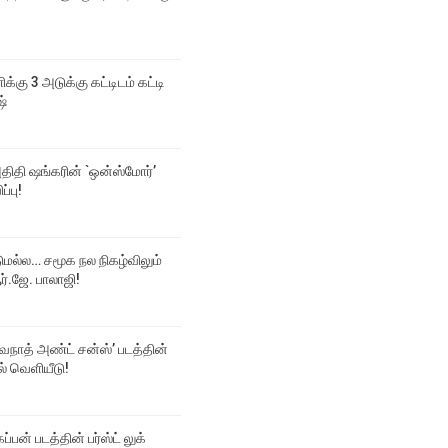
்
ிக்கு 3 அடுக்கு கட்டிடம் கட்டி
ஷ்
திதி ஷங்கரின் `ஒன்ஸ்மோர்’
ப்பு!
டுமல்ல… சமூக நல நிகழ்விலும்
்.ஜே. பாலாஜி!
்வநாத் அண்ட் சன்ஸ்’ படத்தின்
டல் வெளியீடு!
ப்பன் படத்தின் பர்ஸ்ட் லுக்