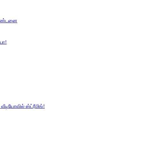
 தண்டனை
்யா!
வீடியோவில் ஸ்ட்ரீமிங்!