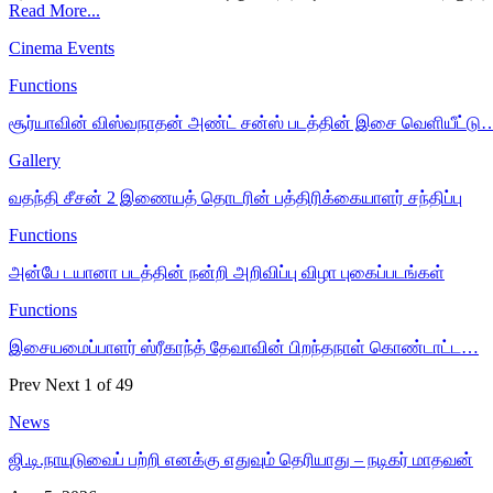
Read More...
Cinema Events
Functions
சூர்யாவின் விஸ்வநாதன் அண்ட் சன்ஸ் படத்தின் இசை வெளியீட்டு
Gallery
வதந்தி சீசன் 2 இணையத் தொடரின் பத்திரிக்கையாளர் சந்திப்பு
Functions
அன்பே டயானா படத்தின் நன்றி அறிவிப்பு விழா புகைப்படங்கள்
Functions
இசையமைப்பாளர் ஸ்ரீகாந்த் தேவாவின் பிறந்தநாள் கொண்டாட்ட…
Prev
Next
1 of 49
News
ஜி.டி.நாயுடுவைப் பற்றி எனக்கு எதுவும் தெரியாது – நடிகர் மாதவன்