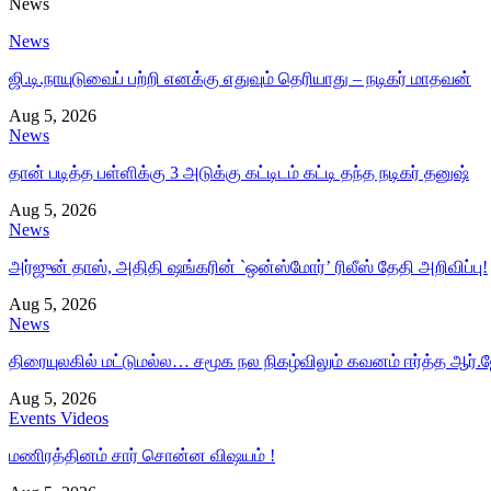
News
News
ஜி.டி.நாயுடுவைப் பற்றி எனக்கு எதுவும் தெரியாது – நடிகர் மாதவன்
Aug 5, 2026
News
தான் படித்த பள்ளிக்கு 3 அடுக்கு கட்டிடம் கட்டி தந்த நடிகர் தனுஷ்
Aug 5, 2026
News
அர்ஜுன் தாஸ், அதிதி ஷங்கரின் `ஒன்ஸ்மோர்’ ரிலீஸ் தேதி அறிவிப்பு!
Aug 5, 2026
News
திரையுலகில் மட்டுமல்ல… சமூக நல நிகழ்விலும் கவனம் ஈர்த்த ஆர்.ஜ
Aug 5, 2026
Events Videos
மணிரத்தினம் சார் சொன்ன விஷயம் !