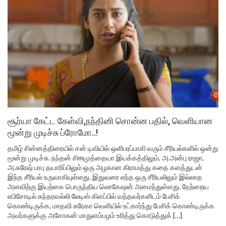
சூர்யா கேட்ட கேள்வி,நந்தினி சொன்ன பதில், வெளியான
மூன்று முடிச்சு ப்ரோமோ..!
தமிழ் சின்னத்திரையில் சன் டிவியில் ஒளிபரப்பாகி வரும் சீரியல்களில் ஒன்று
மூன்று முடிச்சு. நந்தன் சிmமுத்தையா இயக்கத்திலும், அ.அன்பு ராஜா,
அ.சுரேஷ் பாபு தயாரிப்பிலும் ஒரு அழகான கிராமத்து கதை களத்துடன்
இந்த சீரியல் உருவாகியுள்ளது. இதுவரை எந்த ஒரு சீரியலிலும் இல்லாத
அளவிற்கு இயற்கை பொருந்திய லொகேஷன் அமைந்துள்ளது. நேற்றைய
எபிசோடில் சுந்தரவல்லி லேடிஸ் கிளப்பில் வந்தவர்களிடம் பேசிக்
கொண்டிருக்க, மாதவி சுரேகா வெளியில் உட்கார்ந்து பேசிக் கொண்டிருக்க
அவர்களுக்கு அசோகன் மாதுளம்பழம் உரித்து கொடுத்துக் […]