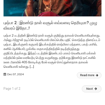
புஷ்பா 2 : இரண்டு நாள் வசூல் எவ்வளவு தெரியுமா? முழு
விவரம் இதோ..!
புஷ்பா 2 படத்தின் இரண்டு நாள் வசூல் குறித்து தகவல் வெளியாகியுள்ளது.
அல்லு அர்ஜுன் நடிப்பில் வெளியாகி மிகப்பெரிய ஹிட் கொடுத்த திரைப்படம்
புஷ்பா.. இயக்குனர் சுகுமார் இயக்கத்தில் ராஷ்மிகா மந்தனா, பகத் பாசில்,
சுனில் ஆகியோர் முக்கிய கதாபாத்திரத்தில் நடித்திருந்தது
குறிப்பிடத்தக்கது. இந்தப் படத்தில் இரண்டாம் பாகம் வெளியாகி மக்கள்
மத்தியில் நல்ல வரவேற்பு பெற்று வருகிறது. தற்போது இரண்டு நாட்களில்
உலக அளவில் 405 கோடிக்கு மேல் வசூல் செய்துள்ளதாக தகவல்
வெளியாகி உள்ளது. […]
Dec 07, 2024
Read more
Page 1 of 2
Next