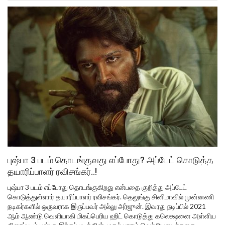
புஷ்பா 3 படம் தொடங்குவது எப்போது? அப்டேட் கொடுத்த
தயாரிப்பாளர் ரவிசங்கர்..!
புஷ்பா 3 படம் எப்போது தொடங்குகிறது என்பதை குறித்து அப்டேட்
கொடுத்துள்ளார் தயாரிப்பாளர் ரவிசங்கர். தெலுங்கு சினிமாவில் முன்னணி
நடிகர்களில் ஒருவராக இருப்பவர் அல்லு அர்ஜுன். இவரது நடிப்பில் 2021
ஆம் ஆண்டு வெளியாகி மிகப்பெரிய ஹிட் கொடுத்து கலெக்ஷனை அள்ளிய