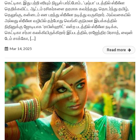
கெட்டிகா. இது பற்றி எரியும் நியூஸ் பார்ப்போம்.. ‘புஷ்பா’ படத்தில் ஸ்ரீலீலா
தெறிக்கவிட்ட ஆட்டம் ரசிகர்களை தரமாக கவர்ந்தது. தொடர்ந்து தமிழ்,
தெலுங்கு, கன்னடம் என பறந்து ஸ்ரீலீலா நடித்து வருகிறார். அவ்வகையில்
அல்லது ஸ்ரீலீலா வழியில் தற்போது வெங்கி குடுமலா இயக்கத்தில்
நிதினுக்கு ஜோடியாக ‘ராபின்ஹூட்’ என்ற படத்தில் ஸ்ரீலீலா நடிக்க,
கெட்டிகா சர்மா கலக்கியிருக்கிறார் இப்படத்தில், ராஜேந்திர பிரசாத், ஷைன்
டேம் சாக்கோ, […]
Mar 14, 2025
Read more