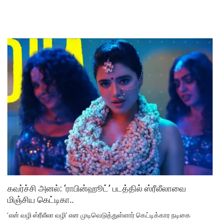
கவர்ச்சி அனல்: ‘ராபின்ஹூட்’ படத்தில் ஸ்ரீலீலாவை
மிஞ்சிய கெட்டிகா..
‘என் வழி ஸ்ரீலீலா வழி’ என முடிவெடுத்துள்ளார் கெட்டிக்கார நடிகை