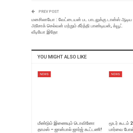
PREV POST
மனசிலாயோ : வேட்டையன் பட பாடலுக்கு டான்ஸ் ஆடிய
அசோக் செல்வன் மற்றும் கீர்த்தி பாண்டியன், க்யூட்
வீடியோ இதோ
YOU MIGHT ALSO LIKE
NEWS
NEWS
மீண்டும் இணையும் டொவினோ
மூடர் கூடம் 
தாமஸ் – ஜான்பால் ஜார்ஜ் கூட்டணி!
பார்வை போஸ்