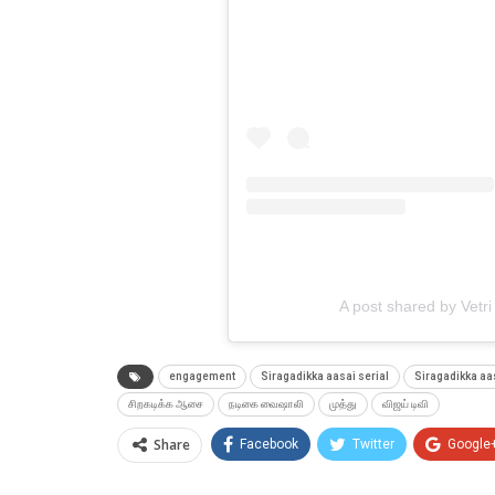
A post shared by Vetr
engagement
Siragadikka aasai serial
Siragadikka aa
சிறகடிக்க ஆசை
நடிகை வைஷாலி
முத்து
விஜய் டிவி
Share
Facebook
Twitter
Google