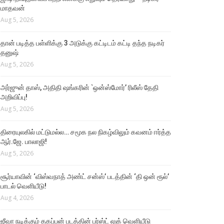
மாதவன்
Aug 5, 2026
தான் படித்த பள்ளிக்கு 3 அடுக்கு கட்டிடம் கட்டி தந்த நடிகர்
தனுஷ்
Aug 5, 2026
அர்ஜுன் தாஸ், அதிதி ஷங்கரின் `ஒன்ஸ்மோர்’ ரிலீஸ் தேதி
அறிவிப்பு!
Aug 5, 2026
திரையுலகில் மட்டுமல்ல… சமூக நல நிகழ்விலும் கவனம் ஈர்த்த
ஆர்.ஜே. பாலாஜி!
Aug 5, 2026
சூர்யாவின் ‘விஸ்வநாத் அண்ட் சன்ஸ்’ படத்தின் ‘தி ஒன் ரூல்’
பாடல் வெளியீடு!
Aug 4, 2026
ஜீவா நடிக்கும் தகப்பன் படத்தின் பர்ஸ்ட் லுக் வெளியீடு