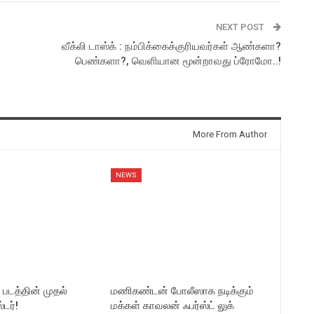
NEXT POST
வீக்லி டாஸ்க் : நம்பிக்கைக்குரியவர்கள் ஆண்களா?
பெண்களா?, வெளியான மூன்றாவது ப்ரோமோ..!
More From Author
NEWS
2 படத்தின் முதல்
மணிகண்டன் போலீஸாக நடிக்கும்
டர்!
மக்கள் காவலன் ஃபர்ஸ்ட் லுக்