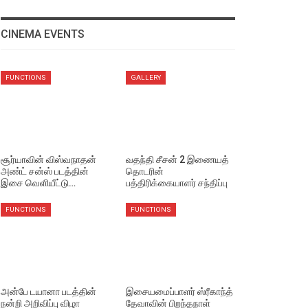
CINEMA EVENTS
FUNCTIONS
GALLERY
சூர்யாவின் விஸ்வநாதன்
வதந்தி சீசன் 2 இணையத்
அண்ட் சன்ஸ் படத்தின்
தொடரின்
இசை வெளியீட்டு…
பத்திரிக்கையாளர் சந்திப்பு
FUNCTIONS
FUNCTIONS
அன்பே டயானா படத்தின்
இசையமைப்பாளர் ஸ்ரீகாந்த்
நன்றி அறிவிப்பு விழா
தேவாவின் பிறந்தநாள்