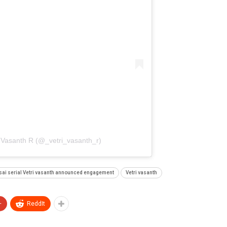
i Vasanth R (@_vetri_vasanth_r)
sai serial Vetri vasanth announced engagement
Vetri vasanth
+
ReddIt