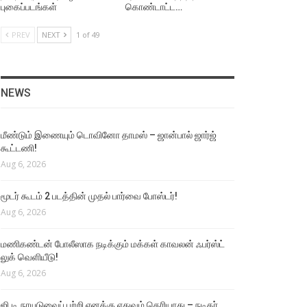
புகைப்படங்கள்
கொண்டாட்ட…
PREV
NEXT
1 of 49
NEWS
மீண்டும் இணையும் டொவினோ தாமஸ் – ஜான்பால் ஜார்ஜ்
கூட்டணி!
Aug 6, 2026
மூடர் கூடம் 2 படத்தின் முதல் பார்வை போஸ்டர்!
Aug 6, 2026
மணிகண்டன் போலீஸாக நடிக்கும் மக்கள் காவலன் ஃபர்ஸ்ட்
லுக் வெளியீடு!
Aug 6, 2026
ஜி.டி.நாயுடுவைப் பற்றி எனக்கு எதுவும் தெரியாது – நடிகர்