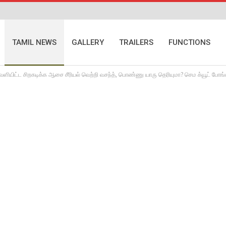
TAMIL NEWS
GALLERY
TRAILERS
FUNCTIONS
வெளியிட்ட சிறகடிக்க ஆசை சீரியல் வெற்றி வசந்த், பொண்ணு யாரு தெரியுமா? செம க்யூட் போங்க