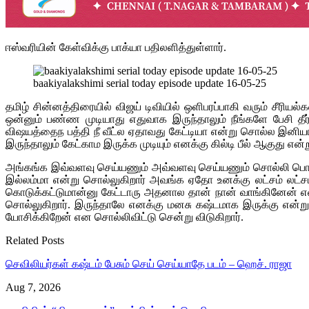
ஈஸ்வரியின் கேள்விக்கு பாக்யா பதிலளித்துள்ளார்.
baakiyalakshimi serial today episode update 16-05-25
தமிழ் சின்னத்திரையில் விஜய் டிவியில் ஒளிபரப்பாகி வரும் சீ
ஒன்னும் பண்ண முடியாது எதுவாக இருந்தாலும் நீங்களே பேசி தீர
விஷயத்தைந பத்தி நீ வீட்ல ஏதாவது கேட்டியா என்று சொல்ல இனி
இருந்தாலும் கேட்காம இருக்க முடியும் எனக்கு கில்டி பீல் ஆகுது என்
அங்கங்க இவ்வளவு செய்யணும் அவ்வளவு செய்யணும் சொல்லி பொண்
இல்லம்மா என்று சொல்லுகிறார் அவங்க ஏதோ உனக்கு லட்சம் லட
கொடுக்கட்டுமான்னு கேட்டாரு அதனால தான் நான் வாங்கினேன் என
சொல்லுகிறார். இருந்தாலே எனக்கு மனசு கஷ்டமாக இருக்கு என்ற
யோசிக்கிறேன் என சொல்லிவிட்டு சென்று விடுகிறார்.
Related Posts
செவிலியர்கள் கஷ்டம் பேசும் செய் செய்யாதே படம் – ஹெச். ராஜா
Aug 7, 2026