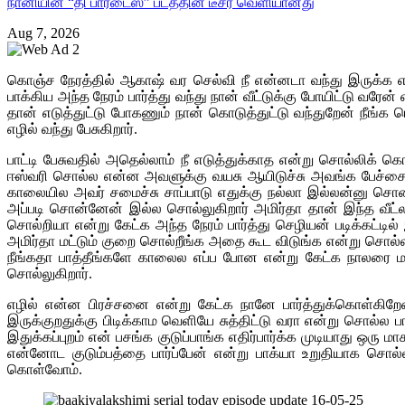
நானியின் “தி பாரடைஸ்” படத்தின் டீசர் வெளியானது
Aug 7, 2026
கொஞ்ச நேரத்தில் ஆகாஷ் வர செல்வி நீ என்னடா வந்து இருக்க 
பாக்கிய அந்த நேரம் பார்த்து வந்து நான் வீட்டுக்கு போயிட்டு வர
தான் எடுத்துட்டு போகணும் நான் கொடுத்துட்டு வந்துறேன் நீங்க 
எழில் வந்து பேசுகிறார்.
பாட்டி பேசுவதில் அதெல்லாம் நீ எடுத்துக்காத என்று சொல்லிக் 
ஈஸ்வரி சொல்ல என்ன அவளுக்கு வயசு ஆயிடுச்சு அவங்க பேச்சை எல
காலையில அவர் சமைச்சு சாப்பாடு எதுக்கு நல்லா இல்லன்னு சொ
அப்படி சொன்னேன் இல்ல சொல்லுகிறார் அமிர்தா தான் இந்த வீட
சொல்றியா என்று கேட்க அந்த நேரம் பார்த்து செழியன் படிக்கட
அமிர்தா மட்டும் குறை சொல்றீங்க அதை கூட விடுங்க என்று சொல்ல
நீங்கதா பாத்தீங்களே காலைல எப்ப போன என்று கேட்க நாலரை ம
சொல்லுகிறார்.
எழில் என்ன பிரச்சனை என்று கேட்க நானே பார்த்துக்கொள்கிறே
இருக்குறதுக்கு பிடிக்காம வெளியே சுத்திட்டு வரா என்று சொல்ல 
இதுக்கப்புறம் என் பசங்க குடுப்பாங்க எதிர்பார்க்க முடியாது ஒர
என்னோட குடும்பத்தை பார்ப்பேன் என்று பாக்யா உறுதியாக சொல்
கொள்வோம்.