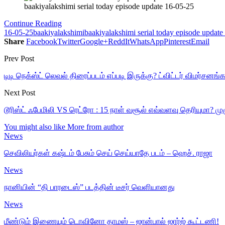
baakiyalakshimi serial today episode update 16-05-25
Continue Reading
16-05-25
baakiyalakshimi
baakiyalakshimi serial today episode update
Share
Facebook
Twitter
Google+
ReddIt
WhatsApp
Pinterest
Email
Prev Post
டிடி நெக்ஸ்ட் லெவல் திரைப்படம் எப்படி இருக்கு? ட்விட்டர் விமர்சனங
Next Post
டூரிஸ்ட் ஃபேமிலி VS ரெட்ரோ : 15 நாள் வசூல் எவ்வளவு தெரியுமா? ம
You might also like
More from author
News
செவிலியர்கள் கஷ்டம் பேசும் செய் செய்யாதே படம் – ஹெச். ராஜா
News
நானியின் “தி பாரடைஸ்” படத்தின் டீசர் வெளியானது
News
மீண்டும் இணையும் டொவினோ தாமஸ் – ஜான்பால் ஜார்ஜ் கூட்டணி!