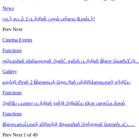
News
மூடர் கூடம் 2 படத்தின் முதல் பார்வை போஸ்டர்!
Prev
Next
Cinema Events
Functions
சூர்யாவின் விஸ்வநாதன் அண்ட் சன்ஸ் படத்தின் இசை வெளியீட்டு
Gallery
வதந்தி சீசன் 2 இணையத் தொடரின் பத்திரிக்கையாளர் சந்திப்பு
Functions
அன்பே டயானா படத்தின் நன்றி அறிவிப்பு விழா புகைப்படங்கள்
Functions
இசையமைப்பாளர் ஸ்ரீகாந்த் தேவாவின் பிறந்தநாள் கொண்டாட்ட…
Prev
Next
1 of 49