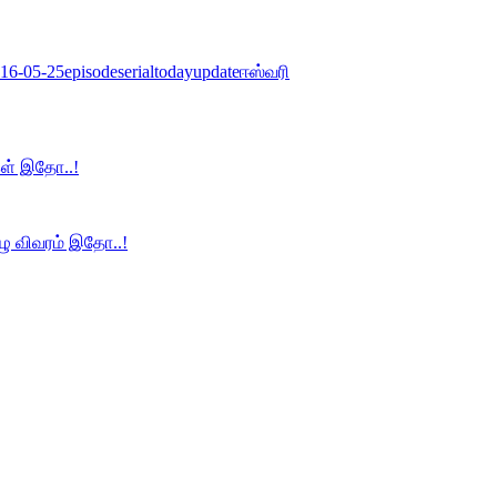
 16-05-25
episode
serial
today
update
ஈஸ்வரி
்கள் இதோ..!
ுழு விவரம் இதோ..!