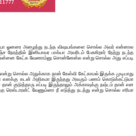
டில் பாக்யா ஓனரை அழைத்து நடந்த விஷயங்களை சொல்ல அவர் என்னால
ச நேரத்தில் இனியாவர பாக்யா அவரிடம் பேசுகிறார் நேற்று நடந்த
ான் உன்னை கேட்க வேணாம்னு சொன்னேன்ல என்று சொல்ல அது எப்படி
்று சொல்ல அதுக்காக நான் கேள்வி கேட்காமல் இருக்க முடியாது
ா எனக்கு கடன் அதிகமா இருந்தது அவரும் பணம் கொடுக்கட்டுமா
 குடுத்தாரு எப்படி இருந்தாலும் அக்காவுக்கு நஷ்டம் தான் என
 ரெஸ்டாரன்ட் வேணும்னா நீ எடுத்து நடத்து என்று சொல்ல சரிமா