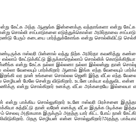
என்று கேட்க அந்த ஆளுங்க இன்னைக்கு வந்தாங்களா என்று கேட்க 
ேன் என்று சொல்லி சாப்பாடுகளை எடுத்துக்கொள்ள அமிர்தாவை சாப்பாடு ம
ரெண்டு பேரும் கடையை பார்த்துக்கோங்க என்று சொல்லிவிட்டு செல்கி
கொண்டிருக்க ஈஸ்வரி பின்னால் வந்து நிற்க அமிர்தா கவனித்து கண
்லாம் கேட்டுக்கிட்டு இருக்காதெல்லாம் சொல்லிக் கொடுக்கிறியா எ
ன்னீங்க என்று கேட்க நல்லா இல்லனா நல்லா இல்லன்னு தான் சொல்ல
்ல எல்லா வேலையும் பார்க்கிறார் ஆனால் இங்க எந்த வேலையும் பா
்டில் இறங்கி வர நான் உங்களை சொல்லல ஜெனி இந்த வீட்ல எந்த வேல
 செழியன் மேலே சென்று விடுகிறார். உடனே பாக்யா வந்துவிட என்ன 
ணிக்கு என்று சொல்கிறார் உனக்கு வீட்ல அக்கறையே இல்லையா என
ன் என்று பாக்கிய சொல்லுகிறார் உடனே ஈஸ்வரி பிரச்சனை இருந்த
பாக்கியா சுத்திட்டு தான் வரேன் எனக்கு வீட்ல இருக்க பிடிக்கல 
ு மாசம் செலவு அதிகமாக இருக்கும் அதற்கு யார் கிட்ட போய் நான் கே
லிவிடுகிறார். பிறகு செழியன் என்ன சொல்லுகிறார்?அதற்கு பாக்ய