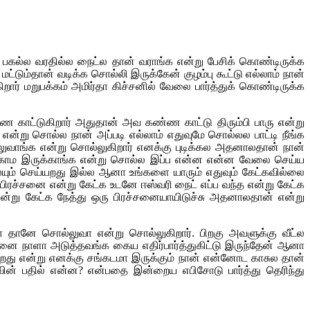
பகல்ல வரதில்ல நைட்ல தான் வராங்க என்று பேசிக் கொண்டிருக்க
ட்டும்தான் வடிக்க சொல்லி இருக்கேன் குழம்பு கூட்டு எல்லாம் நான்
றார் மறுபக்கம் அமிர்தா கிச்சனில் வேலை பார்த்துக் கொண்டிருக்க
்ணை காட்டுகிறார் அதுதான் அவ கண்ண காட்டு திரும்பி பாரு என்று
ன்று சொல்ல நான் அப்படி எல்லாம் எதுவுமே சொல்லல பாட்டி நீங்க
ுவாங்க என்று சொல்லுகிறார் எனக்கு புடிக்கல அதனாலதான் நான்
ர்க்காம இருக்காங்க என்று சொல்ல இப்ப என்ன என்ன வேலை செய்ய
ையும் செய்யறது இல்ல ஆனா உங்களை யாரும் எதுவும் கேட்கவில்லை
பிரச்சனை என்று கேட்க உடனே ஈஸ்வரி நைட் எப்ப வந்த என்று கேட்க
்று கேட்க நேத்து ஒரு பிரச்சனையாயிடுச்சு அதனாலதான் என்று
ா தானே சொல்லுவா என்று சொல்லுகிறார். பிறகு அவளுக்கு வீட்ல
இத்தனை நாளா அடுத்தவங்க கைய எதிர்பார்த்துகிட்டு இருந்தேன் ஆனா
ட்கிறது என்று எனக்கு சங்கடமா இருக்கும் நான் என்னோட காசுல தான்
ாவின் பதில் என்ன? என்பதை இன்றைய எபிசோடு பார்த்து தெரிந்து