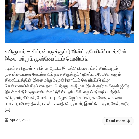
சசிகுமார் – சிம்ரன் நடிக்கும் ‘டூரிஸ்ட் ஃபேமிலி’ படத்தின்
இசை மற்றும் முன்னோட்டம் வெளியீடு
நடிகர் சசிகுமார் – சிம்ரன் ஆகிய இரண்டு பிரபல நட்சத்திரங்களும்
முதன்மையான வேடங்களில் நடித்திருக்கும் ‘ டூரிஸ்ட் ஃபேமிலி ‘ எனும்
திரைப்படத்தின் இசை மற்றும் முன்னோட்டம் வெளியீட்டு விழா
சென்னையில் சிறப்பாக நடைபெற்றது. அறிமுக இயக்குநர் அபிஷன் ஜீவிந்
இயக்கத்தில் உருவாகியுள்ள ‘ டூரிஸ்ட் ஃபேமிலி ‘எனும் திரைப்படத்தில்
சசிகுமார், சிம்ரன், யோகி பாபு ,மிதுன் ஜெய் சங்கர், கமலேஷ், எம். எஸ்.
பாஸ்கர், ரமேஷ் திலக், பக்ஸ் பகவதி பெருமாள், இளங்கோ குமரவேல், ஸ்ரீஜா
[…]
Apr 24, 2025
Read more