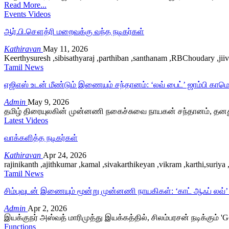
Read More...
Events Videos
ஆர்.பி.சௌத்ரி மறைவுக்கு வந்த நடிகர்கள்
Kathiravan
May 11, 2026
Keerthysuresh ,sibisathyaraj ,parthiban ,santhanam ,RBChoudary ,j
Tamil News
ஏஜிஎஸ் உடன் மீண்டும் இணையும் சந்தானம்: ‘லவ் பைட்’ ஜாம்பி காம
Admin
May 9, 2026
தமிழ் திரையுலகின் முன்னணி நகைச்சுவை நாயகன் சந்தானம், தனது
Latest Videos
வாக்களித்த நடிகர்கள்
Kathiravan
Apr 24, 2026
rajinikanth ,ajithkumar ,kamal ,sivakarthikeyan ,vikram ,karthi,suriya
Tamil News
சிம்புவுடன் இணையும் மூன்று முன்னணி நாயகிகள்: ‘காட் ஆஃப் லவ்
Admin
Apr 2, 2026
இயக்குநர் அஸ்வத் மாரிமுத்து இயக்கத்தில், சிலம்பரசன் நடிக்கும்
Functions