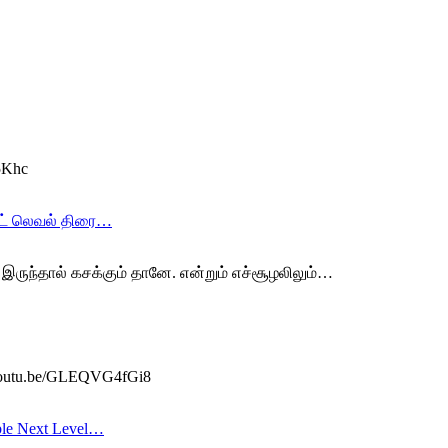
Y5Khc
்ஸ்ட் லெவல் திரை…
் இருந்தால் கசக்கும் தானே. என்றும் எச்சூழலிலும்…
/youtu.be/GLEQVG4fGi8
uble Next Level…