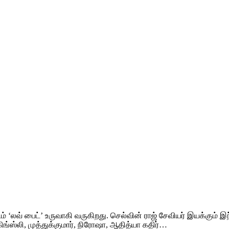
டம் ‘லவ் பைட்’ உருவாகி வருகிறது. செல்வின் ராஜ் சேவியர் இயக்கும் இந
ங்ஸ்லி, முத்துக்குமார், நிரோஷா, ஆதித்யா கதிர்…