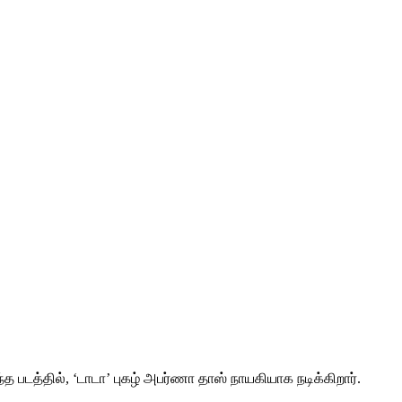
்த படத்தில், ‘டாடா’ புகழ் அபர்ணா தாஸ் நாயகியாக நடிக்கிறார்.