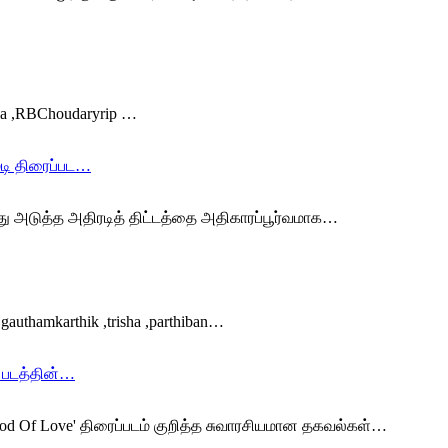
iiva ,RBChoudaryrip …
ெடி திரைப்பட…
 அடுத்த அதிரடித் திட்டத்தை அதிகாரப்பூர்வமாக…
 ,gauthamkarthik ,trisha ,parthiban…
’ படத்தின்…
 'God Of Love' திரைப்படம் குறித்த சுவாரசியமான தகவல்கள்…