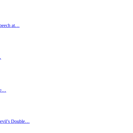
Speech at…
…
ble…
evil’s Double…