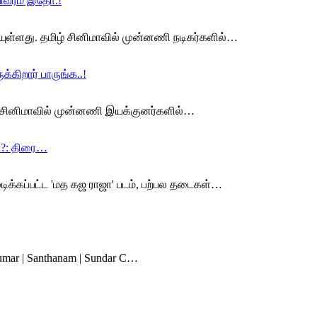
விவரம் இதோ.!
யுள்ளது. தமிழ் சினிமாவில் முன்னணி நடிகர்களில்…
்கிறார் பாருங்க..!
ிழ் சினிமாவில் முன்னணி இயக்குனர்களில்…
ா?: திரை…
முடிக்கப்பட்ட 'மத கஜ ராஜா' படம், பற்பல தடைகள்…
thkumar | Santhanam | Sundar C…