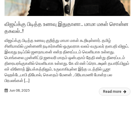
விஜய்க்கு பிடித்த உணவு இதுதானா.. மாமா மகள் சொன்ன
தகவல்..!
விஜய்க்கு பிடித்த உணவு குறித்து மாமா மகள் கூறியுள்ளார். தமிழ்
சினிமாவில் முன்னணி நடிகர்களில் ஒருவராக வலம் வருபவர் தளபதி விஜய்.
இவரது நடிப்பில் ஜனநாயகன் என்ற திரைப்படம் வெளியாக உள்ளது.
பொங்கலை முன்னிட்டு ஜனவரி மாதம் ஒன்பதாம் தேதி என்று திரைப்படம்
திரையரங்குகளில் வெளியாக உள்ளது. கே வி என் ப்ரொடக்ஷன் தயாரிப்பிலும்
எச் வினோத் இயக்கத்திலும், உருவாகியுள்ள இந்த படத்தில் பூஜா
ஹெக்டே,பாபி தியோல், கௌதம் மேனன் , பிரியாமணி போன்ற பல
பிரபலங்கள் […]
Jun 08, 2025
Read more