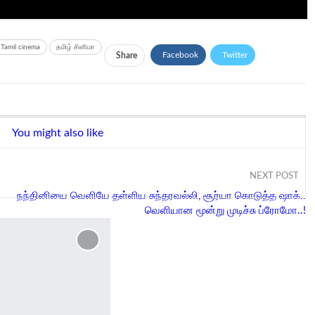
Tamil cinema
தமிழ் சினிமா
Facebook
Twitter
Share
Google+
ReddIt
Pinterest
Email
You might also like
NEXT POST
நந்தினியை வெளியே தள்ளிய சுந்தரவல்லி, சூர்யா கொடுத்த ஷாக்..
வெளியான மூன்று முடிச்சு ப்ரோமோ..!