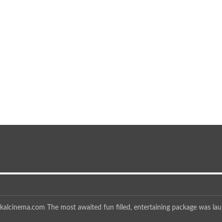
kalcinema.com The most awaited fun filled, entertaining package was l