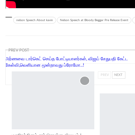
nelson Speech About kavin
Nelson Speech at Bloody Beggar Pre Release Event
PREV POST
அர்ணவை டார்கெட் செய்த போட்டியாளர்கள், விஜய் சேதுபதி கேட்ட
கேள்வி,வெளியான மூன்றாவது ப்ரோமோ..!
PREV
NEXT