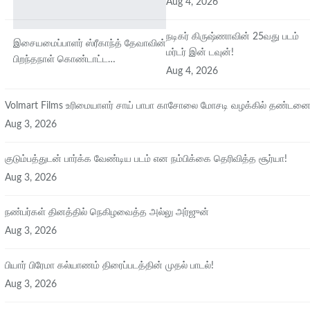
Aug 4, 2026
நடிகர் கிருஷ்ணாவின் 25வது படம்
இசையமைப்பாளர் ஸ்ரீகாந்த் தேவாவின்
மர்டர் இன் டவுன்!
பிறந்தநாள் கொண்டாட்ட…
Aug 4, 2026
Volmart Films உரிமையாளர் சாய் பாபா காசோலை மோசடி வழக்கில் தண்டன
Aug 3, 2026
குடும்பத்துடன் பார்க்க வேண்டிய படம் என நம்பிக்கை தெரிவித்த சூர்யா!
Aug 3, 2026
நண்பர்கள் தினத்தில் நெகிழவைத்த அல்லு அர்ஜுன்
Aug 3, 2026
பியார் பிரேமா கல்யாணம் திரைப்படத்தின் முதல் பாடல்!
Aug 3, 2026