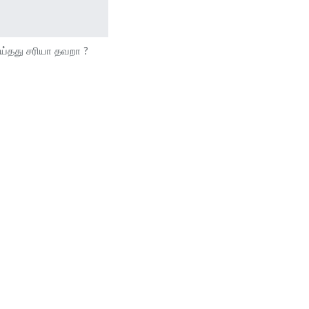
ெய்தது சரியா தவறா ?