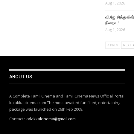
Aug 1, 2026
வி.ஜே.சித்துவின் 
நிறைவு!
Aug 1, 2026
PREV
NEXT
ABOUT US
A Complete Tamil Cinema and Tamil Cinema News Official Portal
kalakkalcinema.com The most awaited fun filled, entertaining
package was launched on 26th Feb 2009.
Contact :
kalakkalcinema@gmail.com