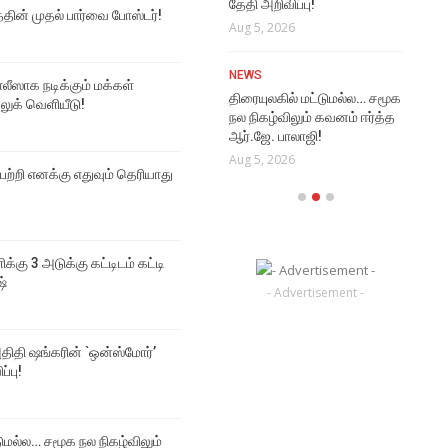
தேதி அறிவிப்பு!
Aug
த்தின் முதல் பார்வை போஸ்டர்!
NEWS
Aug 5, 2026
மூடர் கூடம் 2 படத்தின் முதல்
VI
பார்வை போஸ்டர்!
NEWS
Rat
Aug 6, 2026
ஸாக நடிக்கும் மக்கள்
திரையுலகில் மட்டுமல்ல… சமூக
Vi
 லுக் வெளியீடு!
நல நிகழ்விலும் கவனம் ஈர்த்த
Aug
ஆர்.ஜே. பாலாஜி!
Aug 5, 2026
 பற்றி எனக்கு எதுவும் தெரியாது
்
ிக்கு 3 அடுக்கு கட்டிடம் கட்டி
ஷ்
- Advertisement -
திதி ஷங்கரின் `ஒன்ஸ்மோர்’
ப்பு!
டுமல்ல… சமூக நல நிகழ்விலும்