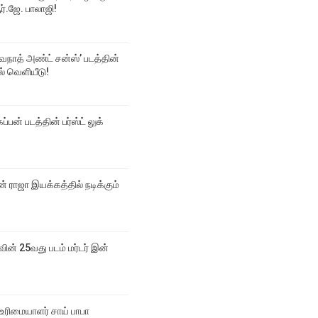
்.ஜே. பாலாஜி!
்வநாத் அண்ட் சன்ஸ்’ படத்தின்
டல் வெளியீடு!
ப்பன் படத்தின் பர்ஸ்ட் லுக்
 ராஜா இயக்கத்தில் நடிக்கும்
வின் 25வது படம் மர்டர் இன்
உரிமையாளர் சாய் பாபா