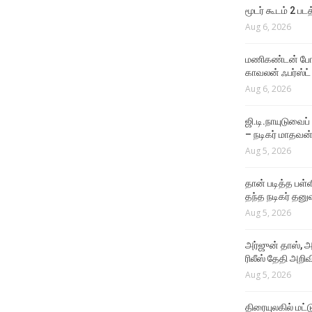
Aug 4, 2026
மூடர் கூடம் 2 பட
Aug 6, 2026
VIDEO SONGS
Rathatha Thaa Lyrical
மணிகண்டன் போலீ
Video
காவலன் ஃபர்ஸ்ட்
Aug 4, 2026
Aug 6, 2026
ஜி.டி.நாயுடுவைப்
– நடிகர் மாதவன
Aug 5, 2026
தான் படித்த பள்ள
தந்த நடிகர் தனு
Aug 5, 2026
அர்ஜுன் தாஸ், அ
ரிலீஸ் தேதி அறிவி
Aug 5, 2026
திரையுலகில் மட்