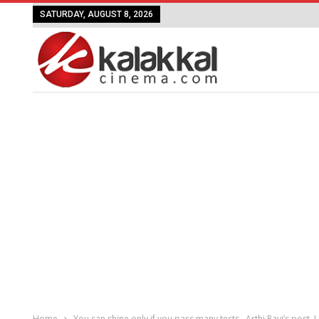
SATURDAY, AUGUST 8, 2026
Home
You can shine only if you pass many tests.. Arthi Ravi’s post..!