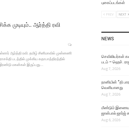
Aug 4, 2026
புகைப்படங்கள்
PREV
NEXT
NEWS
ஜீவா நடிக்கும் தகப்பன்
 முடியும்.. ஆர்த்தி ரவி
படத்தின் பர்ஸ்ட் லுக் வெளியீட
Aug 4, 2026
NEWS
NEWS
்ளார் ஆர்த்தி ரவி. தமிழ் சினிமாவில் முன்னணி
இயக்குநர் மோகன் ராஜா
செவிலியர்கள் கஷ
சக்தி படத்தில் முக்கிய கதாபாத்திரத்தில்
இயக்கத்தில் நடிக்கும்
படம் – ஹெச். ரா
ி இரண்டு மகன்கள் இருப்பது…
கார்த்தி!
Aug 7, 2026
Aug 4, 2026
நானியின் “தி பார
NEWS
வெளியானது
நடிகர் கிருஷ்ணாவின் 25வது
Aug 7, 2026
படம் மர்டர் இன் டவுன்!
Aug 4, 2026
மீண்டும் இணைய
ஜான்பால் ஜார்ஜ் 
VIDEO SONGS
Aug 6, 2026
The One Rule Lyric Video