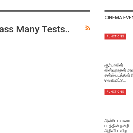
CINEMA EVE
ass Many Tests..
EVENTS VIDEOS
FUNCTIONS
மணிரத்தினம் சார் சொன்ன
விஷயம் !
Aug 5, 2026
சூர்யாவின்
விஸ்வநாதன் அண
EVENTS VIDEOS
சன்ஸ் படத்தின்
முதல்வர் விஜய் செய்தது
வெளியீட்டு…
சரியா தவறா ? மக்களின்
கருத்து
FUNCTIONS
Aug 5, 2026
NEWS
சூர்யாவின் ‘விஸ்வநாத் அண்ட
அன்பே டயானா
சன்ஸ்’ படத்தின் ‘தி ஒன் ரூல்’
படத்தின் நன்றி
பாடல் வெளியீடு!
அறிவிப்பு விழா