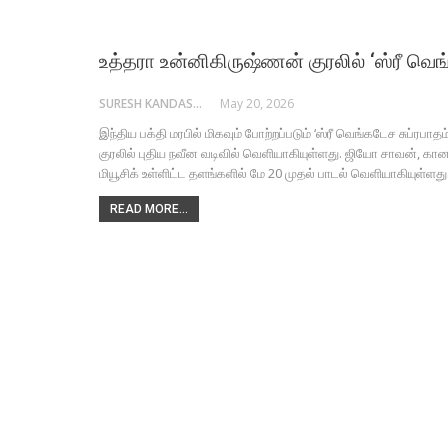
உத்தரா உன்னிகிருஷ்ணன் குரலில் ‘ஸ்ரீ வெங்
SURESH KANDASAMY
May 20, 2026
இந்திய பக்தி மரபில் மிகவும் போற்றப்படும் ‘ஸ்ரீ வெங்கடேச சுப்ரப
குரலில் புதிய நவீன வடிவில் வெளியாகியுள்ளது. ஜியோ சாவன், கானா, 
மியூசிக் உள்ளிட்ட தளங்களில் மே 20 முதல் பாடல் வெளியாகியுள்ளத
READ MORE...