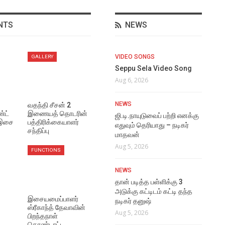
NTS
NEWS
NEWS
VIDEO SONGS
NE
GALLERY
நானியின் “தி பாரடைஸ்”
Seppu Sela Video Song
ஜீவ
ு
படத்தின் டீசர் வெளியானது
படத
Aug 6, 2026
Aug 7, 2026
Aug
NEWS
வதந்தி சீசன் 2
்ட்
இணையத் தொடரின்
TRAILERS
NE
ஜி.டி.நாயுடுவைப் பற்றி எனக்கு
 இசை
பத்திரிக்கையாளர்
The Paradise Tamil
எதுவும் தெரியாது – நடிகர்
இயக
சந்திப்பு
Teaser
மாதவன்
இயக
கார
Aug 7, 2026
Aug 5, 2026
FUNCTIONS
Aug
REVIEWS
NEWS
NE
ஜி.டி.என் திரைப்பட விமர்சனம்
தான் படித்த பள்ளிக்கு 3
அடுக்கு கட்டிடம் கட்டி தந்த
நடி
Aug 7, 2026
இசையமைப்பாளர்
நடிகர் தனுஷ்
படம
ஸ்ரீகாந்த் தேவாவின்
Aug 5, 2026
Aug
பிறந்தநாள்
NEWS
கொண்டாட்ட…