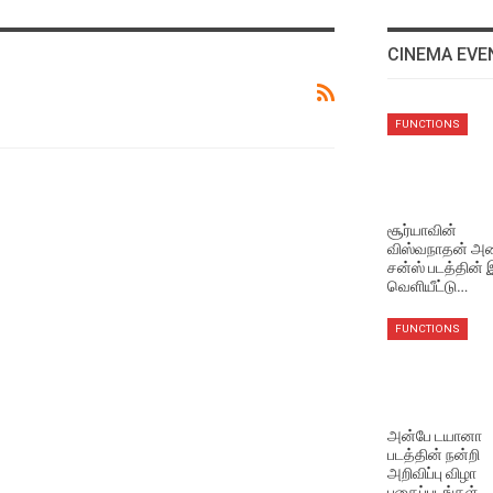
CINEMA EVE
NEWS
FUNCTIONS
ஜீவா நடிக்கும் தகப்பன்
படத்தின் பர்ஸ்ட் லுக் வெளியீட
Aug 4, 2026
சூர்யாவின்
விஸ்வநாதன் அண
NEWS
சன்ஸ் படத்தின்
இயக்குநர் மோகன் ராஜா
வெளியீட்டு…
இயக்கத்தில் நடிக்கும்
கார்த்தி!
FUNCTIONS
Aug 4, 2026
NEWS
நடிகர் கிருஷ்ணாவின் 25வது
அன்பே டயானா
படம் மர்டர் இன் டவுன்!
படத்தின் நன்றி
Aug 4, 2026
அறிவிப்பு விழா
புகைப்படங்கள்