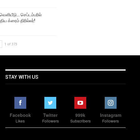
க் வெளியீடு… செப்டம்பரில்
திய க்ரைம் திரில்லர்!
1 of 373
STAY WITH US
Facebook
Twitter
999k
Instagram
Likes
Followers
Subscribers
Followers