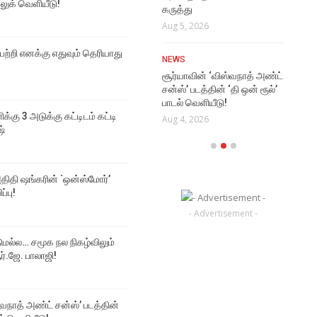
 லுக் வெளியீடு!
EVE
கருத்து
VIDEO SONGS
கரு
Aug 5, 2026
Kaathaaga Vaazhaporen
Aug
Lyrical Video
 பற்றி எனக்கு எதுவும் தெரியாது
NEWS
Aug 6, 2026
்
சூர்யாவின் ‘விஸ்வநாத் அண்ட்
சன்ஸ்’ படத்தின் ‘தி ஒன் ரூல்’
பாடல் வெளியீடு!
ிக்கு 3 அடுக்கு கட்டிடம் கட்டி
Aug 4, 2026
ஷ்
திதி ஷங்கரின் `ஒன்ஸ்மோர்’
ப்பு!
- Advertisement -
டுமல்ல… சமூக நல நிகழ்விலும்
்.ஜே. பாலாஜி!
்வநாத் அண்ட் சன்ஸ்’ படத்தின்