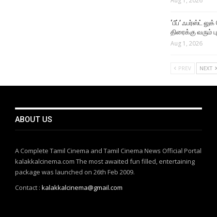
Aug 1, 2026
‘பீப்’ ஃபர்ஸ்ட் லு
திரைக்கு வரும் பு
Aug 1, 2026
PREV
NEXT
ABOUT US
A Complete Tamil Cinema and Tamil Cinema News Official Portal
kalakkalcinema.com The most awaited fun filled, entertaining
package was launched on 26th Feb 2009.
Contact :
kalakkalcinema@gmail.com