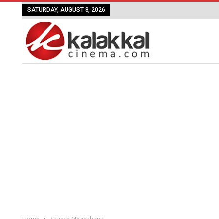
SATURDAY, AUGUST 8, 2026
Home
Saanve Meghghana