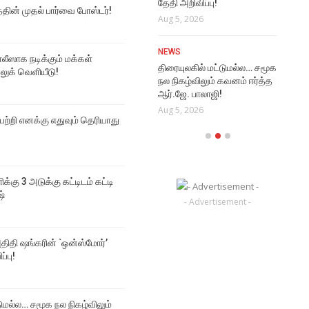
தேதி அறிவிப்பு!
Aug
த்தின் முதல் பார்வை போஸ்டர்!
NEWS
Aug 5, 2026
மூடர் கூடம் 2 படத்தின் முதல்
VI
பார்வை போஸ்டர்!
NEWS
Rat
Aug 6, 2026
ஸாக நடிக்கும் மக்கள்
திரையுலகில் மட்டுமல்ல… சமூக
Vi
 லுக் வெளியீடு!
நல நிகழ்விலும் கவனம் ஈர்த்த
Aug
ஆர்.ஜே. பாலாஜி!
Aug 5, 2026
 பற்றி எனக்கு எதுவும் தெரியாது
்
ிக்கு 3 அடுக்கு கட்டிடம் கட்டி
ஷ்
- Advertisement -
திதி ஷங்கரின் `ஒன்ஸ்மோர்’
ப்பு!
டுமல்ல… சமூக நல நிகழ்விலும்