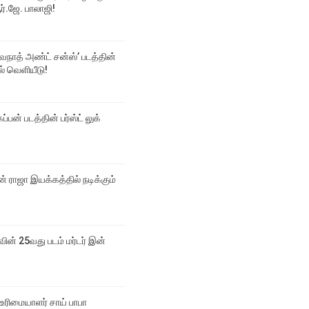
்.ஜே. பாலாஜி!
்வநாத் அண்ட் சன்ஸ்’ படத்தின்
டல் வெளியீடு!
ப்பன் படத்தின் பர்ஸ்ட் லுக்
 ராஜா இயக்கத்தில் நடிக்கும்
வின் 25வது படம் மர்டர் இன்
உரிமையாளர் சாய் பாபா