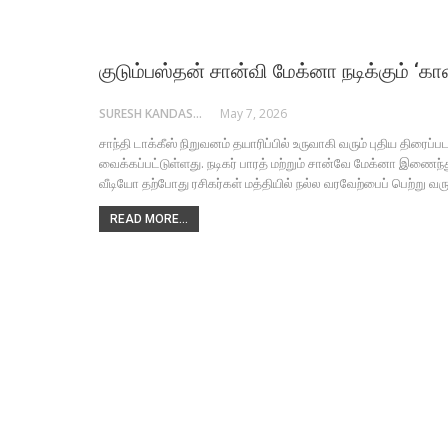
குடும்​பஸ்​தன் சான்வி மேக்னா நடிக்​கும் ‘கா
SURESH KANDASAMY
May 7, 2026
சாந்தி டாக்கீஸ் நிறுவனம் தயாரிப்பில் உருவாகி வரும் புதிய திரைப
வைக்கப்பட்டுள்ளது. நடிகர் பாரத் மற்றும் சான்வே மேக்னா இணைந்து 
வீடியோ தற்போது ரசிகர்கள் மத்தியில் நல்ல வரவேற்பைப் பெற்று வ
READ MORE...