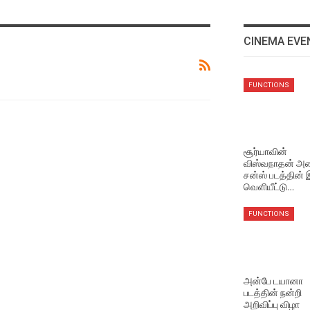
CINEMA EVE
EVENTS VIDEOS
FUNCTIONS
மணிரத்தினம் சார் சொன்ன
விஷயம் !
Aug 5, 2026
சூர்யாவின்
விஸ்வநாதன் அண
EVENTS VIDEOS
சன்ஸ் படத்தின்
முதல்வர் விஜய் செய்தது
வெளியீட்டு…
சரியா தவறா ? மக்களின்
கருத்து
FUNCTIONS
Aug 5, 2026
NEWS
சூர்யாவின் ‘விஸ்வநாத் அண்ட
அன்பே டயானா
சன்ஸ்’ படத்தின் ‘தி ஒன் ரூல்’
படத்தின் நன்றி
பாடல் வெளியீடு!
அறிவிப்பு விழா