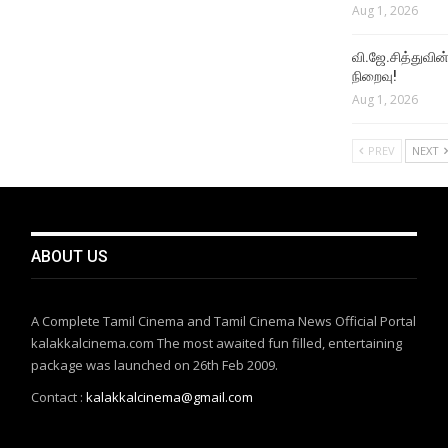
Aug 1, 2026
வி.ஜே.சித்துவின் 
நிறைவு!
Aug 1, 2026
PREV
NEXT
ABOUT US
A Complete Tamil Cinema and Tamil Cinema News Official Portal
kalakkalcinema.com The most awaited fun filled, entertaining
package was launched on 26th Feb 2009.
Contact :
kalakkalcinema@gmail.com