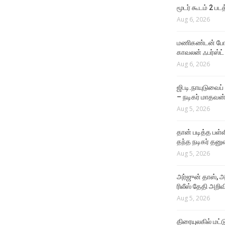
Aug 4, 2026
மூடர் கூடம் 2 பட
Aug 6, 2026
VIDEO SONGS
Rathatha Thaa Lyrical
மணிகண்டன் போலீ
Video
காவலன் ஃபர்ஸ்ட்
Aug 4, 2026
Aug 6, 2026
ஜி.டி.நாயுடுவைப்
– நடிகர் மாதவன
Aug 5, 2026
தான் படித்த பள்ள
தந்த நடிகர் தனு
Aug 5, 2026
அர்ஜுன் தாஸ், அ
ரிலீஸ் தேதி அறிவி
Aug 5, 2026
திரையுலகில் மட்