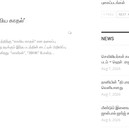
Aug 4, 2026
புகைப்படங்கள்
PREV
NEXT
NEWS
​விய காதல்’
ஜீவா நடிக்கும் தகப்பன்
படத்தின் பர்ஸ்ட் லுக் வெளியீட
Aug 4, 2026
NEWS
்படத்திற்கு “காவிய காதல்” என தலைப்பு
நடிக்கும் இந்த படத்தின் டைட்டில் அறிவிப்பு
NEWS
ருகிறது. “மாவீரன்”, “3BHK” போன்ற…
இயக்குநர் மோகன் ராஜா
செவிலியர்கள் கஷ
இயக்கத்தில் நடிக்கும்
படம் – ஹெச். ரா
கார்த்தி!
Aug 7, 2026
Aug 4, 2026
நானியின் “தி பார
NEWS
வெளியானது
நடிகர் கிருஷ்ணாவின் 25வது
Aug 7, 2026
படம் மர்டர் இன் டவுன்!
Aug 4, 2026
மீண்டும் இணைய
ஜான்பால் ஜார்ஜ் 
VIDEO SONGS
Aug 6, 2026
The One Rule Lyric Video