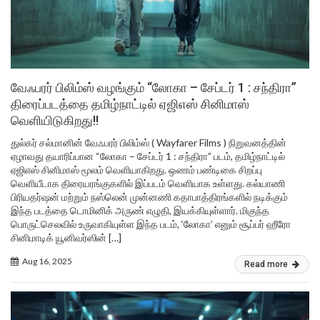
வேஃபரர் பிலிம்ஸ் வழங்கும் “லோகா – சேப்டர் 1 : சந்திரா”
திரைப்படத்தை தமிழ்நாட்டில் ஏஜிஎஸ் சினிமாஸ்
வெளியிடுகிறது!!
துல்கர் சல்மானின் வேஃபரர் பிலிம்ஸ் ( Wayfarer Films ) நிறுவனத்தின்
ஏழாவது தயாரிப்பான “லோகா – சேப்டர் 1 : சந்திரா” படம், தமிழ்நாட்டில்
ஏஜிஎஸ் சினிமாஸ் மூலம் வெளியாகிறது. ஒணம் பண்டிகை சிறப்பு
வெளியீடாக திரையரங்குகளில் இப்படம் வெளியாக உள்ளது. கல்யாணி
பிரியதர்ஷன் மற்றும் நஸ்லென் முன்னணி கதாபாத்திரங்களில் நடிக்கும்
இந்த படத்தை டொமினிக் அருண் எழுதி, இயக்கியுள்ளார். மிகுந்த
பொருட்செலவில் உருவாகியுள்ள இந்த படம், ‘லோகா’ எனும் சூப்பர் ஹீரோ
சினிமாடிக் யூனிவர்ஸின் […]
Aug 16, 2025
Read more