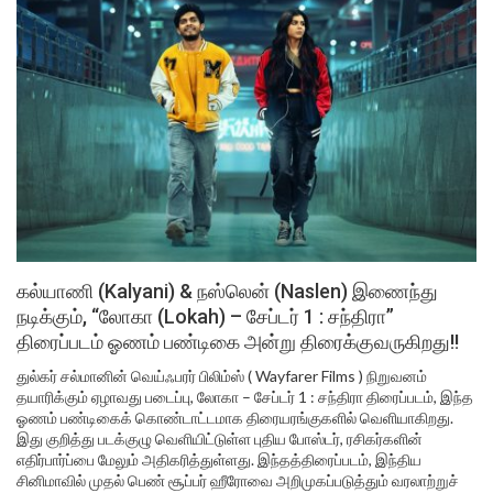
கல்யாணி (Kalyani) & நஸ்லென் (Naslen) இணைந்து
நடிக்கும், “லோகா (Lokah) – சேப்டர் 1 : சந்திரா”
திரைப்படம் ஓணம் பண்டிகை அன்று திரைக்குவருகிறது!!
துல்கர் சல்மானின் வெய்ஃபரர் பிலிம்ஸ் ( Wayfarer Films ) நிறுவனம்
தயாரிக்கும் ஏழாவது படைப்பு, லோகா – சேப்டர் 1 : சந்திரா திரைப்படம், இந்த
ஓணம் பண்டிகைக் கொண்டாட்டமாக திரையரங்குகளில் வெளியாகிறது.
இது குறித்து படக்குழு வெளியிட்டுள்ள புதிய போஸ்டர், ரசிகர்களின்
எதிர்பார்ப்பை மேலும் அதிகரித்துள்ளது. இந்தத்திரைப்படம், இந்திய
சினிமாவில் முதல் பெண் சூப்பர் ஹீரோவை அறிமுகப்படுத்தும் வரலாற்றுச்