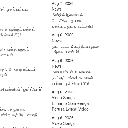
Aug 7, 2026
தின் முதல் பார்வை
News
மீண்டும் இணையும்
டொவினோ தாமஸ் –
ஜான்பால் ஜார்ஜ் கூட்டணி!
க நடிக்கும் மக்கள்
க் வெளியீடு!
Aug 6, 2026
News
மூடர் கூடம் 2 படத்தின் முதல்
்றி எனக்கு எதுவும்
பார்வை போஸ்டர்!
் மாதவன்
Aug 6, 2026
News
்கு 3 அடுக்கு கட்டிடம்
மணிகண்டன் போலீஸாக
தனுஷ்
நடிக்கும் மக்கள் காவலன்
ஃபர்ஸ்ட் லுக் வெளியீடு!
தி ஷங்கரின் `ஒன்ஸ்மோர்’
Aug 6, 2026
ு!
Video Songs
Ennamo Sonneenga
ுமல்ல… சமூக நல
Perusa Lyrical Video
ஈர்த்த ஆர்.ஜே. பாலாஜி!
Aug 6, 2026
Video Songs