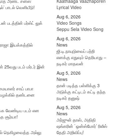
நாத் அண்ட் சன்ஸ்’
Kaathaaga Vaazhaporen
ல்’ பாடல் வெளியீடு!
Lyrical Video
Aug 6, 2026
பன் படத்தின் பர்ஸ்ட் லுக்
Video Songs
Seppu Sela Video Song
Aug 6, 2026
ராஜா இயக்கத்தில்
News
ஜி.டி.நாயுடுவைப் பற்றி
எனக்கு எதுவும் தெரியாது –
நடிகர் மாதவன்
ன் 25வது படம் மர்டர் இன்
Aug 5, 2026
News
தான் படித்த பள்ளிக்கு 3
மையாளர் சாய் பாபா
அடுக்கு கட்டிடம் கட்டி தந்த
ழக்கில் தண்டனை
நடிகர் தனுஷ்
Aug 5, 2026
ர்க்க வேண்டிய படம் என
News
்த சூர்யா!
அர்ஜுன் தாஸ், அதிதி
ஷங்கரின் `ஒன்ஸ்மோர்’ ரிலீஸ்
ில் நெகிழவைத்த அல்லு
தேதி அறிவிப்பு!