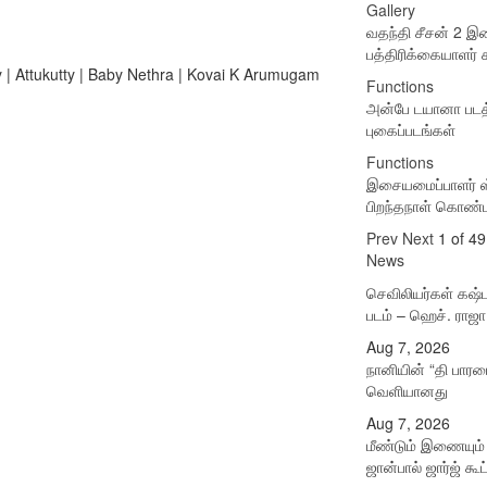
Gallery
வதந்தி சீசன் 2 
பத்திரிக்கையாளர் சந
y | Attukutty | Baby Nethra | Kovai K Arumugam
Functions
அன்பே டயானா படத்த
புகைப்படங்கள்
Functions
இசையமைப்பாளர் ஸ்
பிறந்தநாள் கொண்
Prev
Next
1 of 49
News
செவிலியர்கள் கஷ்ட
படம் – ஹெச். ராஜா
Aug 7, 2026
நானியின் “தி பாரடை
வெளியானது
Aug 7, 2026
மீண்டும் இணையும
ஜான்பால் ஜார்ஜ் கூ