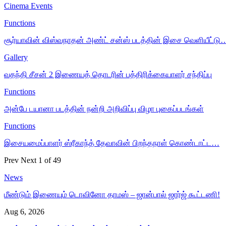
Cinema Events
Functions
சூர்யாவின் விஸ்வநாதன் அண்ட் சன்ஸ் படத்தின் இசை வெளியீட்டு
Gallery
வதந்தி சீசன் 2 இணையத் தொடரின் பத்திரிக்கையாளர் சந்திப்பு
Functions
அன்பே டயானா படத்தின் நன்றி அறிவிப்பு விழா புகைப்படங்கள்
Functions
இசையமைப்பாளர் ஸ்ரீகாந்த் தேவாவின் பிறந்தநாள் கொண்டாட்ட…
Prev
Next
1 of 49
News
மீண்டும் இணையும் டொவினோ தாமஸ் – ஜான்பால் ஜார்ஜ் கூட்டணி!
Aug 6, 2026