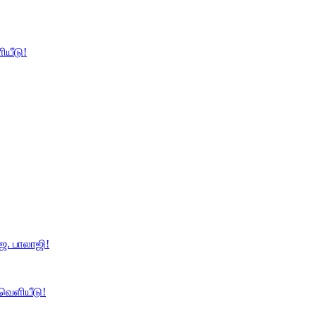
ியீடு!
ே. பாலாஜி!
 வெளியீடு!