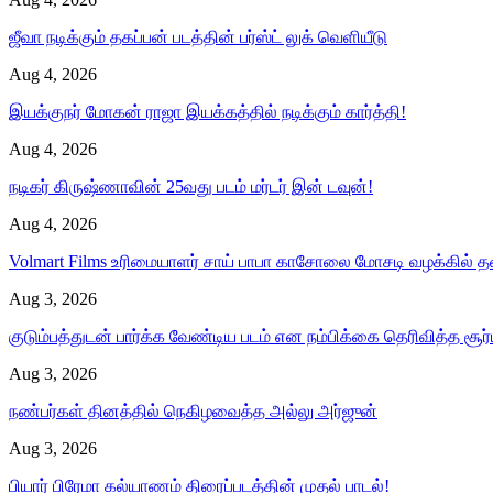
ஜீவா நடிக்கும் தகப்பன் படத்தின் பர்ஸ்ட் லுக் வெளியீடு
Aug 4, 2026
இயக்குநர் மோகன் ராஜா இயக்கத்தில் நடிக்கும் கார்த்தி!
Aug 4, 2026
நடிகர் கிருஷ்ணாவின் 25வது படம் மர்டர் இன் டவுன்!
Aug 4, 2026
Volmart Films உரிமையாளர் சாய் பாபா காசோலை மோசடி வழக்கில்
Aug 3, 2026
குடும்பத்துடன் பார்க்க வேண்டிய படம் என நம்பிக்கை தெரிவித்த சூர
Aug 3, 2026
நண்பர்கள் தினத்தில் நெகிழவைத்த அல்லு அர்ஜுன்
Aug 3, 2026
பியார் பிரேமா கல்யாணம் திரைப்படத்தின் முதல் பாடல்!