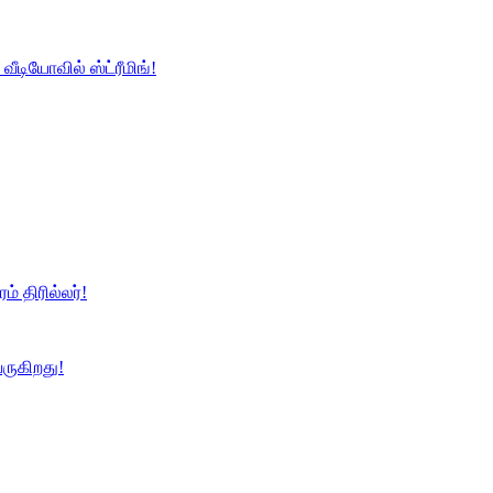
வீடியோவில் ஸ்ட்ரீமிங்!
ம் திரில்லர்!
ருகிறது!