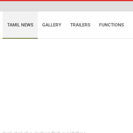
TAMIL NEWS
GALLERY
TRAILERS
FUNCTIONS
சிய விஷால் மற்றும் சத்யா.. வெளியான இரண்டாவது ப்ரோமோ..!