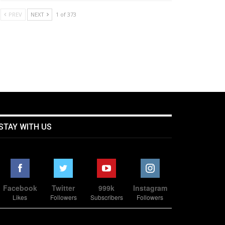
PREV
NEXT
1 of 373
STAY WITH US
Facebook
Twitter
999k
Instagram
Likes
Followers
Subscribers
Followers