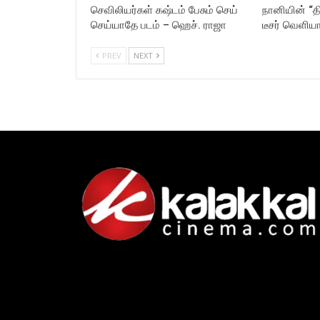
செவிலியர்கள் கஷ்டம் பேசும் செய்
நானியின் “த
செய்யாதே படம் – ஹெச். ராஜா
டீசர் வெளிய
PREV
NEXT