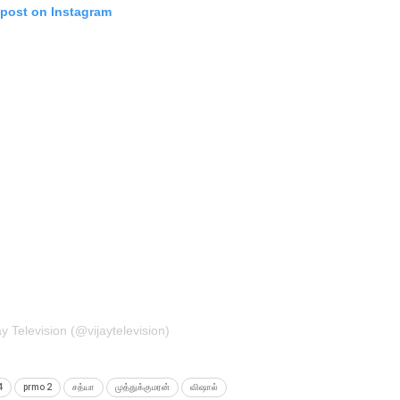
 post on Instagram
y Television (@vijaytelevision)
4
prmo 2
சத்யா
முத்துக்குமரன்
விஷால்