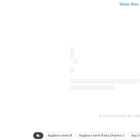
View this
A post shared by Vija
biggboss tamil 8
biggboss tamil 8 day 24 prmo 2
day 2