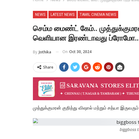
NEWS
LATEST NEWS
TAMIL CINEMA NEWS
செம்ம மைண்ட் கேம்.. முத்துக்குமரன
வெளியான இரண்டாவது ப்ரோமோ..
On
Oct 30, 2024
By
Jothika
Share
முத்துக்குமரன் குறித்து விஷால் மற்றும் சத்யா இருவரும
biggboss t