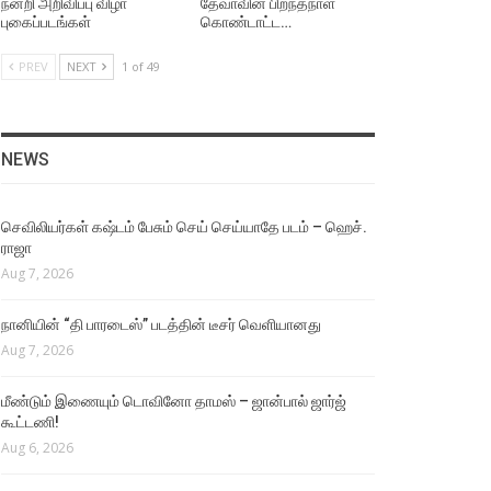
நன்றி அறிவிப்பு விழா
தேவாவின் பிறந்தநாள்
புகைப்படங்கள்
கொண்டாட்ட…
PREV
NEXT
1 of 49
NEWS
செவிலியர்கள் கஷ்டம் பேசும் செய் செய்யாதே படம் – ஹெச்.
ராஜா
Aug 7, 2026
நானியின் “தி பாரடைஸ்” படத்தின் டீசர் வெளியானது
Aug 7, 2026
மீண்டும் இணையும் டொவினோ தாமஸ் – ஜான்பால் ஜார்ஜ்
கூட்டணி!
Aug 6, 2026