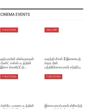
CINEMA EVENTS
FUNCTIONS
GALLERY
சூர்யாவின் விஸ்வநாதன்
வதந்தி சீசன் 2 இணையத்
அண்ட் சன்ஸ் படத்தின்
தொடரின்
இசை வெளியீட்டு…
பத்திரிக்கையாளர் சந்திப்பு
FUNCTIONS
FUNCTIONS
அன்பே டயானா படத்தின்
இசையமைப்பாளர் ஸ்ரீகாந்த்