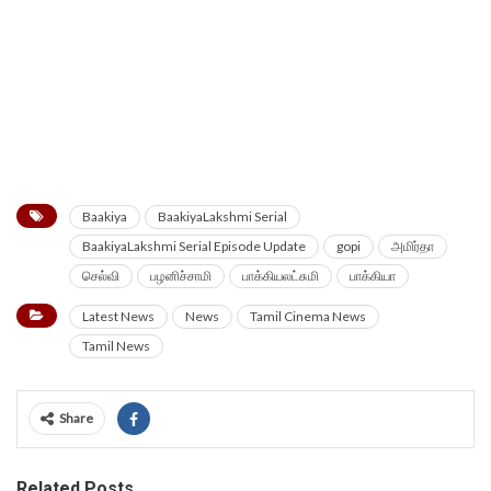
Baakiya
BaakiyaLakshmi Serial
BaakiyaLakshmi Serial Episode Update
gopi
அமிர்தா
செல்வி
பழனிச்சாமி
பாக்கியலட்சுமி
பாக்கியா
Latest News
News
Tamil Cinema News
Tamil News
Share
Related Posts