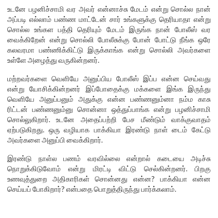
உடனே பழனிச்சாமி வர அவர் என்னாச்சு மேடம் என்று சொல்ல நான்
அப்படி எல்லாம் பண்ண மாட்டேன் சார் உங்களுக்கு தெரியாதா என்று
சொல்ல உங்கள பத்தி தெரியும் மேடம் இருங்க நான் போலீஸ் வர
வைக்கிறேன் என்று சொல்லி போலீசுக்கு போன் போட்டு நீங்க ஒரே
கலவரமா பண்ணிக்கிட்டு இருக்காங்க என்று சொல்லி அவர்களை
உள்ளே அழைத்து வருகின்றனர்.
மற்றவர்களை வெளியே அனுப்பிய போலீஸ் இப்ப என்ன செய்வது
என்று யோசிக்கின்றனர் இப்போதைக்கு மக்களை இங்க இருந்து
வெளியே அனுப்பனும் அதுக்கு என்ன பண்ணனும்னா நம்ம காசு
ரிட்டன் பண்ணனும்னு சொன்னா ஒத்துப்பாங்க என்று பழனிச்சாமி
சொல்லுகிறார். உடனே அதைப்பற்றி பேச மீண்டும் வாக்குவாதம்
ஏற்படுகிறது. ஒரு வழியாக பாக்கியா இரண்டு நாள் டைம் கேட்டு
அவர்களை அனுப்பி வைக்கிறார்.
இரண்டு நாள்ல பணம் வரவில்லை என்றால் கடையை அடிச்சு
நொறுக்கிடுவோம் என்று மிரட்டி விட்டு செல்கின்றனர். பிறகு
உணவுத்துறை அதிகாரிகள் சொன்னது என்ன? பாக்கியா என்ன
செய்யப் போகிறார்? என்பதை பொறுத்திருந்து பார்க்கலாம்.