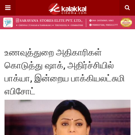
உணவுத்துறை அதிகாரிகள்
கொடுத்து ஷாக், அதிர்ச்சியில்
பாக்யா, இன்றைய பாக்கியலட்சுமி
எபிசோட்