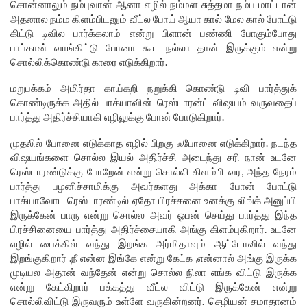
சொன்னாலும் நம்புவான் ஆனா எழில் நம்மள சுத்தமா நம்ப மாட்டான்
அதனால நம்ம கிளம்பிடனும் வீட்ல போய் ஆயா கால் மேல கால் போட்டு
கிட்டு டிவில பார்க்கலாம் என்று பிளான் பண்ணி போகும்போது
பாப்கான் வாங்கிட்டு போனா கூட நல்லா தான் இருக்கும் என்று
சொல்லிக்கொண்டு காரை எடுக்கிறார்.
மறுபக்கம் அமிர்தா காய்கறி நறுக்கி கொண்டு டிவி பார்த்துக்
கொண்டிருக்க அதில் பாக்யாவின் ரெஸ்டாரன்ட் விஷயம் வருவதைப்
பார்த்து அதிர்ச்சியாகி எழிலுக்கு போன் போடுகிறார்.
முதலில் போனை எடுக்காத எழில் பிறகு ஃபோனை எடுக்கிறார். நடந்த
விஷயங்களை சொல்ல இயல் அதிர்ச்சி அடைந்து சரி நான் உடனே
ரெஸ்டாரண்டுக்கு போறேன் என்று சொல்லி கிளம்பி வர, அந்த நேரம்
பார்த்து பழனிச்சாமிக்கு அவர்களது அக்கா போன் போட்டு
பாக்யாவோட ரெஸ்டாரண்டில் ஏதோ பிரச்சனை உனக்கு லிங்க் அனுப்பி
இருக்கேன் பாரு என்று சொல்ல அவர் ஓபன் செய்து பார்த்து இந்த
பிரச்சினையை பார்த்து அதிர்ச்சையாகி அங்கு கிளம்புகிறார். உடனே
எழில் பைக்கில் வந்து இறங்க அர்மிதாவும் ஆட்டோவில் வந்து
இறங்குகிறார் .நீ என்ன இங்கே என்று கேட்க ,என்னால் அங்கு இருக்க
முடியல அதான் வந்தேன் என்று சொல்ல நிலா எங்க விட்டு இருக்க
என்று கேட்கிறார் பக்கத்து வீட்ல விட்டு இருக்கேன் என்று
சொல்லிவிட்டு இருவரும் உள்ளே வருகின்றனர். செழியன் சமாதானம்