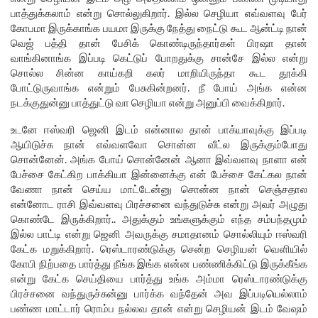
பாத்துக்கலாம் என்று சொல்லுகிறார். இல்ல செழியா எவ்வளவு பேர்
கோபமா இருக்காங்க பயமா இருக்கு நேத்து நைட்டு கூட ஆன்ட்டி நான்
வெஜ் பத்தி தான் பேசிக் கொண்டிருந்தார்கள் பிரஷா தான்
வாங்கினாங்க இப்படி கெட்டுப் போறதுக்கு சான்சே இல்ல என்று
சொல்ல சின்ன காய்கறி கலர் மாறியிருந்தா கூட தூக்கி
போட்டுருவாங்க என்றும் பேசுகின்றனர். நீ போய் அங்க என்ன
நடக்குதுன்னு பாத்துட்டு வா செழியா என்று அனுப்பி வைக்கிறார்.
உடனே ஈஸ்வரி ஜெனி இடம் என்னால தான் பாக்யாவுக்கு இப்படி
ஆயிடுச்சு நான் எவ்வளவோ சொன்ன வீட்ல இருக்கும்போது
சொன்னேன். அங்க போய் சொன்னேன் ஆனா இவ்வளவு நாளா என்
பேச்சை கேட்கிற பாக்கியா இன்னைக்கு என் பேச்சை கேட்கல நான்
வேணா நான் செய்ய மாட்டேன்னு சொன்ன நான் செஞ்சதால
என்னோட ராசி இவ்வளவு பிரச்சனை வந்துடுச்சு என்று அவர் அழுது
கொண்டே இருக்கிறார்.. அதுக்கும் உங்களுக்கும் எந்த சம்பந்தமும்
இல்ல பாட்டி என்று ஜெனி அவருக்கு சமாதானம் சொல்லியும் ஈஸ்வரி
கேட்க மறுக்கிறார். ரெஸ்டாரண்டுக்கு சென்ற செழியன் வெளியில்
கோபி நிற்பதை பார்த்து நீங்க இங்க என்ன பண்ணிக்கிட்டு இருக்கீங்க
என்று கேட்க செய்தியை பார்த்து உங்க அம்மா ரெஸ்டாரண்டுக்கு
பிரச்சனை வந்துருச்சுன்னு பார்க்க வந்தேன் அவ இப்படியெல்லாம்
பண்ண மாட்டார் ரொம்ப நல்லவ தான் என்று செழியன் இடம் வேஷம்