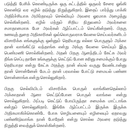
படுத்தி பேசிக் கொண்டிருக்க ஒரு கட்டத்தில் ஒருவர் சேரை ஓங்கி
கொண்டு வர எழில் தடுத்து நிறுத்துகிறார். இதைப் பார்த்து பாக்கி
அதிர்ச்சியாக அமிர்தாவும் செல்வியும் அவரை ஓரமாக அழைத்து
செல்கின்றனர். எழில் மற்றும் சிறிய நிறுவனம் அவர்களை
சமாதானமாக பேச அவர்கள் ஆர்ப்பாட்டம் செய்கின்றனர். பிறகு
உணவுத் துறை அதிகாரிகள் ஒவ்வொருவராக வேலை செய்பவர்களிடம்
விசாரிக்க எங்களுக்கு ஒன்னும் தெரியாது எல்லா பொருளும் அக்கா
தான் வாங்கிட்டு வந்தாங்க என்று அங்கு வேலை செய்யும் இரு
பெண்மணி சொல்கின்றனர். அதன் பிறகு ஆனந்திடம் கேட்க அவர்
நீங்க செப்பு தானே உங்களுக்கு கெட்டுப் போன கரினு சமைக்கும் போது
தெரியாதா என்று கேட்க அதற்கு நான் ஸ்மல் வருது வேண்டான்னு
தான் சொன்னேன் மேடம் தான் பரவால்ல போட்டு சமையல் பண்ண
சொன்னாங்க என்று சொல்லுகிறார்.
பிறகு செல்வியிடம் விசாரிக்க பொருள் வாங்கினதெல்லாம்
அக்காதான் ஆனா கெட்டுப்போன பொருள் வாங்கல என்று
சொல்லுகிறார். அப்படி கெட்டுப் போயிருந்தா சமைக்க மாட்டாங்க
என்றும் சொல்லுகிறார். இங்கே ஆர்ப்பாட்டம் இருக்க இருக்க
அதிகமாகிக்கொண்டே போக செழியனையும் எழிலையும் ஏதாவது
பண்ணிடுவாங்க நான் போறேன் என்று சொல்ல அவரை தடுத்து
நிறுத்தி வைத்துக் கொள்கின்றனர்.