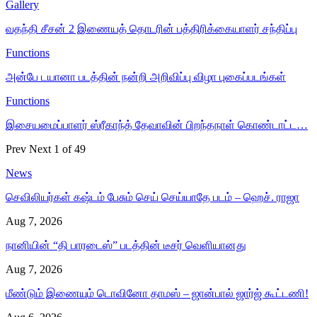
Gallery
வதந்தி சீசன் 2 இணையத் தொடரின் பத்திரிக்கையாளர் சந்திப்பு
Functions
அன்பே டயானா படத்தின் நன்றி அறிவிப்பு விழா புகைப்படங்கள்
Functions
இசையமைப்பாளர் ஸ்ரீகாந்த் தேவாவின் பிறந்தநாள் கொண்டாட்ட…
Prev
Next
1 of 49
News
செவிலியர்கள் கஷ்டம் பேசும் செய் செய்யாதே படம் – ஹெச். ராஜா
Aug 7, 2026
நானியின் “தி பாரடைஸ்” படத்தின் டீசர் வெளியானது
Aug 7, 2026
மீண்டும் இணையும் டொவினோ தாமஸ் – ஜான்பால் ஜார்ஜ் கூட்டணி!