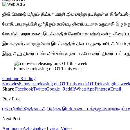
ஜிவி பிரகாஷ் மற்றும் திவ்யா பாரதி இணைந்து நடித்துள்ள கிங்ஸ்டன்
யோகி பாபு நடிப்பில் முற்றிலும் காமெடி திரைப்படமாக உருவாகி இருக்
ஹேமந்த் நாராயணன் இயக்கத்தில் வெளியான மர்மர் என்று திரைப்ப
இயக்குனர் காமராஜ் வேல் இயக்கத்தில் திவ்யா துரைசாமி, அபிராமி
இந்த ஆறு திரைப்படங்களில் உங்களுடைய ஃபேவரைட் திரைப்படம் எத
6 movies releasing on OTT this week
Continue Reading
6 movies
6 movies releasing on OTT this week
OTT
releasing
this wee
Share
Facebook
Twitter
Google+
ReddIt
WhatsApp
Pinterest
Email
Prev Post
புதிய ரிலீஸ் தேதியை அறிவித்த இட்லி கடை படக்குழு..வைரலாகும் பத
Next Post
Andhipera Azhagaaliye Lyrical Video