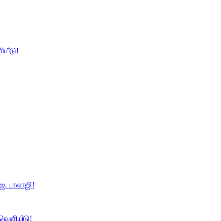
ியீடு!
ே. பாலாஜி!
 வெளியீடு!