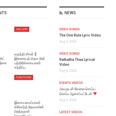
NTS
NEWS
NEWS
VIDEO SONGS
NE
GALLERY
அர்ஜுன் தாஸ், அதிதி
The One Rule Lyric Video
மீண
்
ஷங்கரின் `ஒன்ஸ்மோர்’ ரிலீஸ்
டொ
Aug 4, 2026
தேதி அறிவிப்பு!
ஜார
Aug 5, 2026
Aug
VIDEO SONGS
வதந்தி சீசன் 2
்ட்
இணையத் தொடரின்
Rathatha Thaa Lyrical
 இசை
பத்திரிக்கையாளர்
NEWS
NE
Video
சந்திப்பு
திரையுலகில் மட்டுமல்ல… சமூக
மூட
Aug 4, 2026
நல நிகழ்விலும் கவனம் ஈர்த்த
பார
FUNCTIONS
ஆர்.ஜே. பாலாஜி!
Aug
EVENTS VIDEOS
Aug 5, 2026
அவருடன் வேலை செய்ய
NE
ரொம்ப ஆசைப்பட்டேன்
EVENTS VIDEOS
மண
Aug 4, 2026
இசையமைப்பாளர்
மணிரத்தினம் சார் சொன்ன
நடி
ஸ்ரீகாந்த் தேவாவின்
விஷயம் !
ஃபர
பிறந்தநாள்
LATEST VIDEOS
Aug 5, 2026
Aug
கொண்டாட்ட…