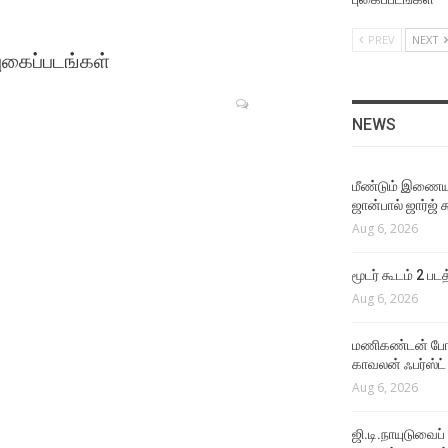
அவரைப் பார்த்து தான் நான்
ஆசைப்பட்டேன் !
PREV
NEXT
VIDEO SONGS
Aug 4, 2026
புகைப்படங்கள்
Ennamo Sonneenga
Perusa Lyrical Video
EVENTS VIDEOS
Aug 6, 2026
கருப்பு படத்திற்கு பிறகு !
NEWS
Aug 4, 2026
VIDEO SONGS
Kaathaaga Vaazhaporen
மீண்டும் இணைய
LATEST VIDEOS
Lyrical Video
ஜான்பால் ஜார்ஜ் 
அவருக்கும் எனக்கும் தேசிய
Aug 6, 2026
Aug 6, 2026
விருது கிடைத்தது
Aug 4, 2026
VIDEO SONGS
மூடர் கூடம் 2 பட
Seppu Sela Video Song
Aug 6, 2026
FUNCTIONS
Aug 6, 2026
சூர்யாவின் விஸ்வநாதன்
மணிகண்டன் போலீ
அண்ட் சன்ஸ் படத்தின் இசை
NEWS
காவலன் ஃபர்ஸ்ட்
வெளியீட்டு விழா
ஜி.டி.நாயுடுவைப் பற்றி எனக்கு
Aug 6, 2026
Aug 4, 2026
எதுவும் தெரியாது – நடிகர்
மாதவன்
ஜி.டி.நாயுடுவைப்
LATEST VIDEOS
Aug 5, 2026