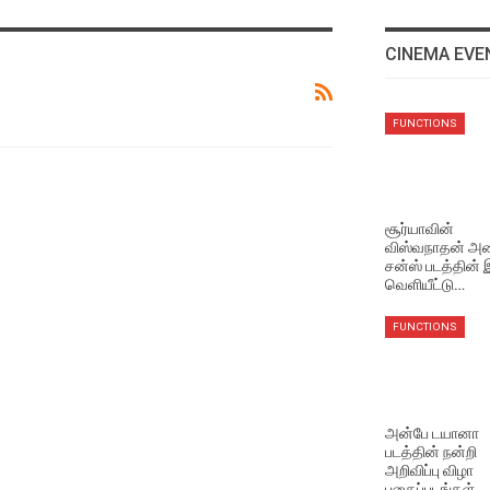
CINEMA EVE
VIDEO SONGS
NEWS
FUNCTIONS
The One Rule Lyric Video
மீண்டும் இணையும்
டொவினோ தாமஸ் – ஜான்பால
Aug 4, 2026
ஜார்ஜ் கூட்டணி!
Aug 6, 2026
VIDEO SONGS
சூர்யாவின்
விஸ்வநாதன் அண
Rathatha Thaa Lyrical
சன்ஸ் படத்தின்
NEWS
Video
வெளியீட்டு…
மூடர் கூடம் 2 படத்தின் முதல்
Aug 4, 2026
பார்வை போஸ்டர்!
FUNCTIONS
Aug 6, 2026
EVENTS VIDEOS
அவருடன் வேலை செய்ய
NEWS
ரொம்ப ஆசைப்பட்டேன்
மணிகண்டன் போலீஸாக
Aug 4, 2026
அன்பே டயானா
நடிக்கும் மக்கள் காவலன்
படத்தின் நன்றி
ஃபர்ஸ்ட் லுக் வெளியீடு!
அறிவிப்பு விழா
LATEST VIDEOS
Aug 6, 2026
புகைப்படங்கள்