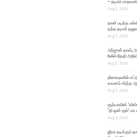
– நடிகர் மாதவன
சின்ன வயசுல சூர்யா சார் மேல
Aug 5, 2026
Crush
NEWS
Aug 4, 2026
தான் படித்த பள்ளிக்கு 3
தான் படித்த பள்ள
அடுக்கு கட்டிடம் கட்டி தந்த
தந்த நடிகர் தனு
நடிகர் தனுஷ்
Aug 5, 2026
Aug 5, 2026
அர்ஜுன் தாஸ், அ
ரிலீஸ் தேதி அறிவி
Aug 5, 2026
திரையுலகில் மட்
கவனம் ஈர்த்த ஆர
Aug 5, 2026
சூர்யாவின் ‘விஸ
‘தி ஒன் ரூல்’ பா
Aug 4, 2026
ஜீவா நடிக்கும் தக