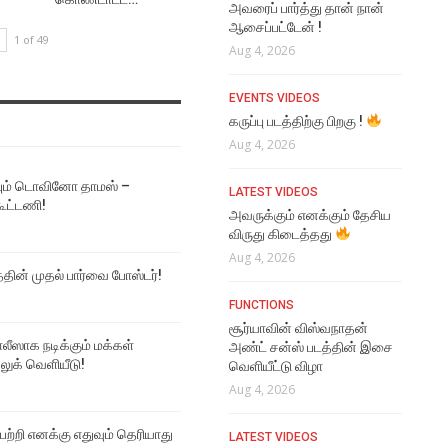
அவரைப் பார்த்து தான் நான்
ஆசைப்பட்டேன் !
1 of 49
EVENTS VIDEOS
VI
Aug 4, 2026
முதல்வர் விஜய் செய்தது
En
சரியா தவறா ? மக்களின்
Per
EVENTS VIDEOS
கருத்து
Aug
கருப்பு படத்திற்கு பிறகு !
Aug 5, 2026
Aug 4, 2026
VI
NEWS
Ka
ும் டொவினோ தாமஸ் –
LATEST VIDEOS
சூர்யாவின் ‘விஸ்வநாத் அண்ட்
Lyr
கூட்டணி!
அவருக்கும் எனக்கும் தேசிய
சன்ஸ்’ படத்தின் ‘தி ஒன் ரூல்’
Aug
விருது கிடைத்தது
பாடல் வெளியீடு!
Aug 4, 2026
Aug 4, 2026
VI
த்தின் முதல் பார்வை போஸ்டர்!
Se
FUNCTIONS
NEWS
Aug
சூர்யாவின் விஸ்வநாதன்
ஜீவா நடிக்கும் தகப்பன்
ஸாக நடிக்கும் மக்கள்
அண்ட் சன்ஸ் படத்தின் இசை
படத்தின் பர்ஸ்ட் லுக் வெளியீடு
NE
 லுக் வெளியீடு!
வெளியீட்டு விழா
Aug 4, 2026
ஜி.
Aug 4, 2026
எது
NEWS
மா
 பற்றி எனக்கு எதுவும் தெரியாது
LATEST VIDEOS
இயக்குநர் மோகன் ராஜா
Aug