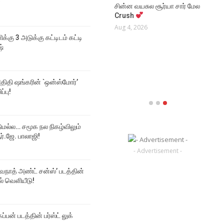
்
சின்ன வயசுல சூர்யா சார் மேல
இயக்கத்தில் நடிக்கும்
Crush
கார்த்தி!
NE
Aug 4, 2026
Aug 4, 2026
தான
ிக்கு 3 அடுக்கு கட்டிடம் கட்டி
அடு
ஷ்
NEWS
நடி
நடிகர் கிருஷ்ணாவின் 25வது
Aug
படம் மர்டர் இன் டவுன்!
திதி ஷங்கரின் `ஒன்ஸ்மோர்’
Aug 4, 2026
ப்பு!
டுமல்ல… சமூக நல நிகழ்விலும்
்.ஜே. பாலாஜி!
- Advertisement -
்வநாத் அண்ட் சன்ஸ்’ படத்தின்
டல் வெளியீடு!
ப்பன் படத்தின் பர்ஸ்ட் லுக்