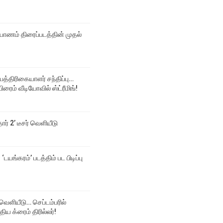
ல்யாணம் திரைப்படத்தின் முதல்
 பத்திரிகையாளர் சந்திப்பு…
ிரைம் வீடியோவில் ஸ்ட்ரீமிங்!
தார் 2’ டீசர் வெளியீடு
‘டயங்கரம்’ படத்திம் பட பிடிப்பு
க் வெளியீடு… செப்டம்பரில்
திய க்ரைம் திரில்லர்!