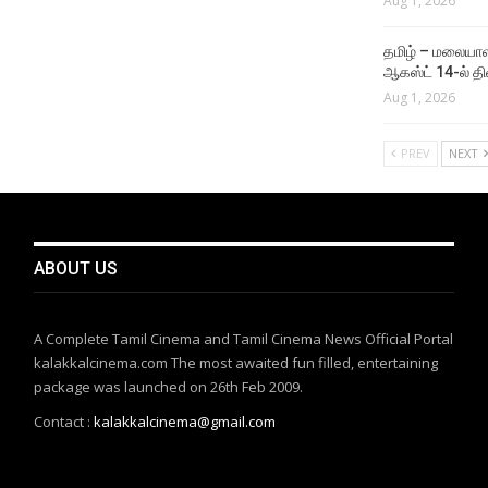
Aug 1, 2026
தமிழ் – மலையாள
ஆகஸ்ட் 14-ல் தி
Aug 1, 2026
PREV
NEXT
ABOUT US
A Complete Tamil Cinema and Tamil Cinema News Official Portal
kalakkalcinema.com The most awaited fun filled, entertaining
package was launched on 26th Feb 2009.
Contact :
kalakkalcinema@gmail.com