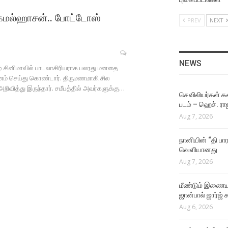
 கமல்ஹாசன்.. போட்டோஸ்
PREV
NEXT
NEWS
நடிகர் கிருஷ்ணாவின் 25வது
படம் மர்டர் இன் டவுன்!
Aug 4, 2026
NEWS
ிழ் சினிமாவில் பாடலாசிரியராக பலரது மனதை
ணம் செய்து கொண்டார். திருமணமாகி சில
VIDEO SONGS
ிவித்து இருந்தார். சமீபத்தில் அவர்களுக்கு…
The One Rule Lyric Video
செவிலியர்கள் கஷ
Aug 4, 2026
படம் – ஹெச். ரா
Aug 7, 2026
VIDEO SONGS
Rathatha Thaa Lyrical
நானியின் “தி பார
Video
வெளியானது
Aug 4, 2026
Aug 7, 2026
EVENTS VIDEOS
மீண்டும் இணைய
ஜான்பால் ஜார்ஜ் 
அவருடன் வேலை செய்ய
ரொம்ப ஆசைப்பட்டேன்
Aug 6, 2026
Aug 4, 2026