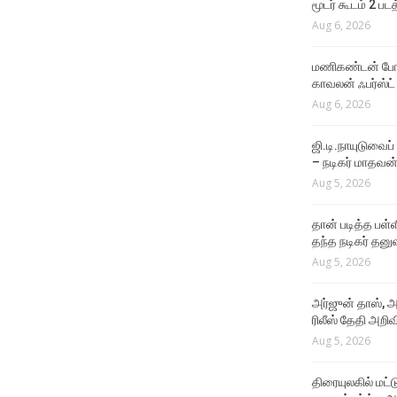
மூடர் கூடம் 2 பட
LATEST VIDEOS
Aug 6, 2026
அவரைப் பார்த்து தான் நான்
ஆசைப்பட்டேன் !
மணிகண்டன் போலீ
Aug 4, 2026
காவலன் ஃபர்ஸ்ட்
Aug 6, 2026
ஜி.டி.நாயுடுவைப்
– நடிகர் மாதவன
Aug 5, 2026
தான் படித்த பள்ள
தந்த நடிகர் தனு
Aug 5, 2026
அர்ஜுன் தாஸ், அ
ரிலீஸ் தேதி அறிவி
Aug 5, 2026
திரையுலகில் மட்