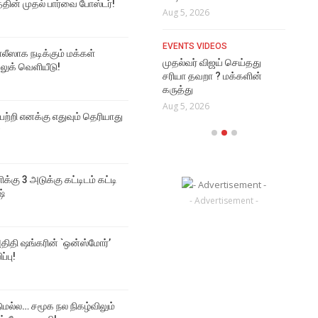
த்தின் முதல் பார்வை போஸ்டர்!
Aug 5, 2026
LAT
VIDEO SONGS
அவர
EVENTS VIDEOS
ஆசை
Ennamo Sonneenga
ஸாக நடிக்கும் மக்கள்
முதல்வர் விஜய் செய்தது
Perusa Lyrical Video
Aug
 லுக் வெளியீடு!
சரியா தவறா ? மக்களின்
Aug 6, 2026
கருத்து
Aug 5, 2026
 பற்றி எனக்கு எதுவும் தெரியாது
்
ிக்கு 3 அடுக்கு கட்டிடம் கட்டி
ஷ்
- Advertisement -
திதி ஷங்கரின் `ஒன்ஸ்மோர்’
ப்பு!
டுமல்ல… சமூக நல நிகழ்விலும்