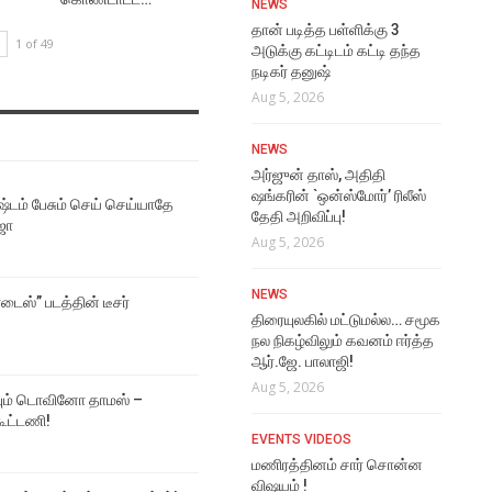
NEWS
REVIEWS
தான் படித்த பள்ளிக்கு 3
1 of 49
NE
ஜி.டி.என் திரைப்பட விமர்சனம்
அடுக்கு கட்டிடம் கட்டி தந்த
நடிகர் தனுஷ்
நடி
Aug 7, 2026
படம
Aug 5, 2026
Aug
NEWS
NEWS
மீண்டும் இணையும்
VI
அர்ஜுன் தாஸ், அதிதி
டொவினோ தாமஸ் – ஜான்பால்
ஷங்கரின் `ஒன்ஸ்மோர்’ ரிலீஸ்
The
ஜார்ஜ் கூட்டணி!
்டம் பேசும் செய் செய்யாதே
தேதி அறிவிப்பு!
Aug
Aug 6, 2026
ஜா
Aug 5, 2026
VI
NEWS
NEWS
Rat
மூடர் கூடம் 2 படத்தின் முதல்
டைஸ்” படத்தின் டீசர்
திரையுலகில் மட்டுமல்ல… சமூக
Vi
பார்வை போஸ்டர்!
நல நிகழ்விலும் கவனம் ஈர்த்த
Aug
Aug 6, 2026
ஆர்.ஜே. பாலாஜி!
Aug 5, 2026
EVE
NEWS
ும் டொவினோ தாமஸ் –
கூட்டணி!
அவ
மணிகண்டன் போலீஸாக
EVENTS VIDEOS
ரொ
நடிக்கும் மக்கள் காவலன்
மணிரத்தினம் சார் சொன்ன
ஃபர்ஸ்ட் லுக் வெளியீடு!
Aug
விஷயம் !
Aug 6, 2026