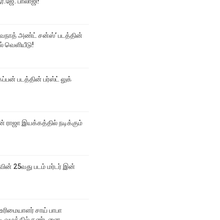
்.ஜே. பாலாஜி!
்வநாத் அண்ட் சன்ஸ்’ படத்தின்
டல் வெளியீடு!
ப்பன் படத்தின் பர்ஸ்ட் லுக்
 ராஜா இயக்கத்தில் நடிக்கும்
வின் 25வது படம் மர்டர் இன்
உரிமையாளர் சாய் பாபா
 வழக்கில் தண்டனை