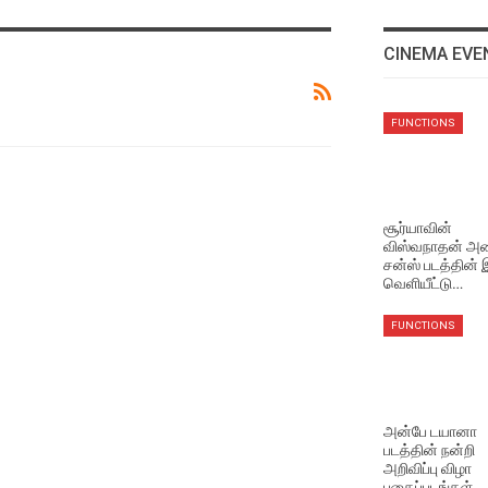
CINEMA EVE
NEWS
FUNCTIONS
சூர்யாவின் ‘விஸ்வநாத் அண்ட
சன்ஸ்’ படத்தின் ‘தி ஒன் ரூல்’
பாடல் வெளியீடு!
Aug 4, 2026
சூர்யாவின்
விஸ்வநாதன் அண
சன்ஸ் படத்தின்
NEWS
வெளியீட்டு…
ஜீவா நடிக்கும் தகப்பன்
படத்தின் பர்ஸ்ட் லுக் வெளியீட
FUNCTIONS
Aug 4, 2026
NEWS
இயக்குநர் மோகன் ராஜா
அன்பே டயானா
இயக்கத்தில் நடிக்கும்
படத்தின் நன்றி
கார்த்தி!
அறிவிப்பு விழா
Aug 4, 2026
புகைப்படங்கள்