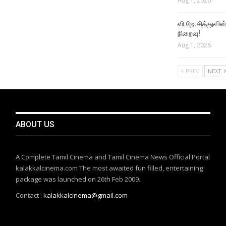
Aug 1, 2026
வி.ஜே.சித்துவின் 
நிறைவு!
Aug 1, 2026
PREV
NEXT
ABOUT US
A Complete Tamil Cinema and Tamil Cinema News Official Portal
kalakkalcinema.com The most awaited fun filled, entertaining
package was launched on 26th Feb 2009.
Contact :
kalakkalcinema@gmail.com