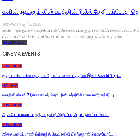
கவின் நடிக்கும் கிஸ் படத்தின் ரிலீஸ் தேதி எப்போது த
JOTHIKA
May 15, 2025
கவின் நடிக்கும் கிஸ் படத்தின் ரிலீஸ் தேதியை படக்குழு வெளியிட்டுள்ளனர். தமி
பிக் பாஸ் சீசன் 3 நிகழ்ச்சியில் போட்டியாளராக பங்கேற்று மக்கள் மத்தியில்…
Read More...
CINEMA EVENTS
FUNCTIONS
சூர்யாவின் விஸ்வநாதன் அண்ட் சன்ஸ் படத்தின் இசை வெளியீட்டு…
GALLERY
வதந்தி சீசன் 2 இணையத் தொடரின் பத்திரிக்கையாளர் சந்திப்பு
FUNCTIONS
அன்பே டயானா படத்தின் நன்றி அறிவிப்பு விழா புகைப்படங்கள்
FUNCTIONS
இசையமைப்பாளர் ஸ்ரீகாந்த் தேவாவின் பிறந்தநாள் கொண்டாட்ட…