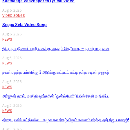
Kaathaaga Vaazhaporen Lyrical Video
Aug 6, 2026
VIDEO SONGS
Seppu Sela Video Song
Aug 6, 2026
NEWS
ஜி.டி.நாயுடுவைப் பற்றி எனக்கு எதுவும் தெரியாது – நடிகர் மாதவன்
Aug 5, 2026
NEWS
தான் படித்த பள்ளிக்கு 3 அடுக்கு கட்டிடம் கட்டி தந்த நடிகர் தனுஷ்
Aug 5, 2026
NEWS
அர்ஜுன் தாஸ், அதிதி ஷங்கரின் `ஒன்ஸ்மோர்’ ரிலீஸ் தேதி அறிவிப்பு!
Aug 5, 2026
NEWS
திரையுலகில் மட்டுமல்ல… சமூக நல நிகழ்விலும் கவனம் ஈர்த்த ஆர்.ஜே. பாலாஜி!
Aug 5, 2026