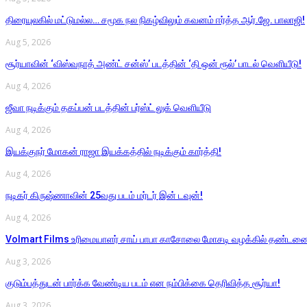
திரையுலகில் மட்டுமல்ல… சமூக நல நிகழ்விலும் கவனம் ஈர்த்த ஆர்.ஜே. பாலாஜி!
Aug 5, 2026
சூர்யாவின் ‘விஸ்வநாத் அண்ட் சன்ஸ்’ படத்தின் ‘தி ஒன் ரூல்’ பாடல் வெளியீடு!
Aug 4, 2026
ஜீவா நடிக்கும் தகப்பன் படத்தின் பர்ஸ்ட் லுக் வெளியீடு
Aug 4, 2026
இயக்குநர் மோகன் ராஜா இயக்கத்தில் நடிக்கும் கார்த்தி!
Aug 4, 2026
நடிகர் கிருஷ்ணாவின் 25வது படம் மர்டர் இன் டவுன்!
Aug 4, 2026
Volmart Films உரிமையாளர் சாய் பாபா காசோலை மோசடி வழக்கில் தண்டன
Aug 3, 2026
குடும்பத்துடன் பார்க்க வேண்டிய படம் என நம்பிக்கை தெரிவித்த சூர்யா!
Aug 3, 2026