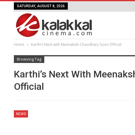
SATURDAY, AUGUST 8, 2026
Home
Karthi’s Next with Meenakshi Chaudhary Goes Official
Browsing Tag
Karthi’s Next With Meenaks
Official
NEWS