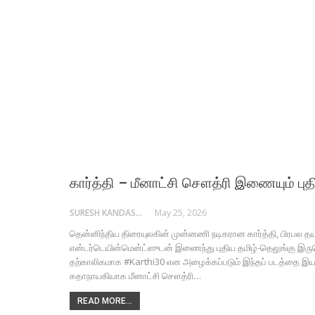
கார்த்தி – மீனாட்சி சௌத்ரி இணையும் புதி
SURESH KANDASAMY
May 25, 2026
தென்னிந்திய திரையுலகின் முன்னணி நடிகரான கார்த்தி, பிரபல தய
என்டர்டெயின்மென்ட்ஸுடன் இணைந்து புதிய தமிழ்-தெலுங்கு இருமொழ
தற்காலிகமாக #Karthi30 என அழைக்கப்படும் இந்தப் படத்தை இயக்க
கதாநாயகியாக மீனாட்சி சௌத்ரி…
READ MORE...