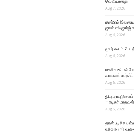
வெளியானது
நடிகர் கிருஷ்ணாவின் 25வது
Aug 7, 2026
படம் மர்டர் இன் டவுன்!
Aug 4, 2026
மீண்டும் இணைய
ஜான்பால் ஜார்ஜ் 
VIDEO SONGS
Aug 6, 2026
The One Rule Lyric Video
Aug 4, 2026
மூடர் கூடம் 2 பட
Aug 6, 2026
VIDEO SONGS
Rathatha Thaa Lyrical
மணிகண்டன் போலீ
Video
காவலன் ஃபர்ஸ்ட்
Aug 4, 2026
Aug 6, 2026
ஜி.டி.நாயுடுவைப்
– நடிகர் மாதவன
Aug 5, 2026
தான் படித்த பள்ள
தந்த நடிகர் தனு