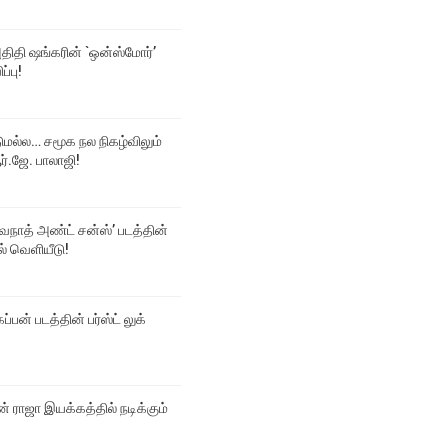
திதி ஷங்கரின் `ஒன்ஸ்மோர்’
ப்பு!
டுமல்ல… சமூக நல நிகழ்விலும்
்.ஜே. பாலாஜி!
்வநாத் அண்ட் சன்ஸ்’ படத்தின்
டல் வெளியீடு!
ப்பன் படத்தின் பர்ஸ்ட் லுக்
 ராஜா இயக்கத்தில் நடிக்கும்