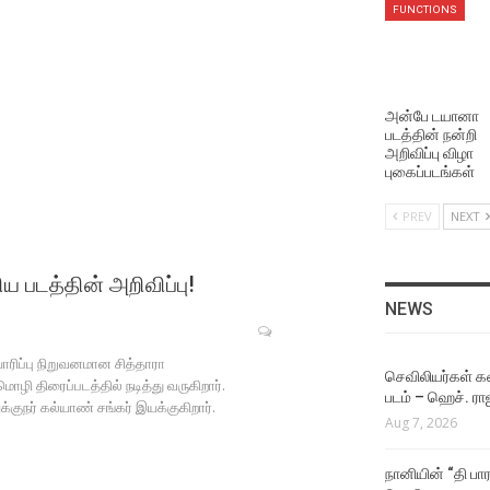
FUNCTIONS
Aug 5, 2026
NEWS
சூர்யாவின் ‘விஸ்வநாத் அண்ட
அன்பே டயானா
சன்ஸ்’ படத்தின் ‘தி ஒன் ரூல்’
படத்தின் நன்றி
பாடல் வெளியீடு!
அறிவிப்பு விழா
Aug 4, 2026
புகைப்படங்கள்
PREV
NEXT
NEWS
ஜீவா நடிக்கும் தகப்பன்
படத்தின் பர்ஸ்ட் லுக் வெளியீட
ய படத்தின் அறிவிப்பு!
Aug 4, 2026
NEWS
NEWS
ாரிப்பு நிறுவனமான சித்தாரா
இயக்குநர் மோகன் ராஜா
செவிலியர்கள் கஷ
ி திரைப்படத்தில் நடித்து வருகிறார்.
இயக்கத்தில் நடிக்கும்
படம் – ஹெச். ரா
ுநர் கல்யாண் சங்கர் இயக்குகிறார்.
கார்த்தி!
Aug 7, 2026
Aug 4, 2026
நானியின் “தி பார
NEWS