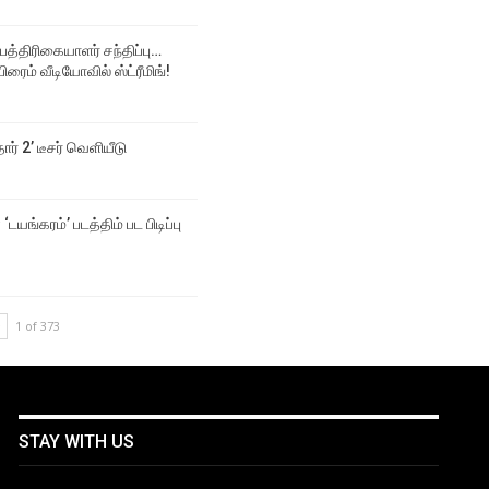
 பத்திரிகையாளர் சந்திப்பு…
ிரைம் வீடியோவில் ஸ்ட்ரீமிங்!
தார் 2’ டீசர் வெளியீடு
‘டயங்கரம்’ படத்திம் பட பிடிப்பு
1 of 373
STAY WITH US