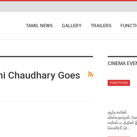
TAMIL NEWS
GALLERY
TRAILERS
FUNCT
CINEMA EVE
hi Chaudhary Goes
EVENTS VIDEOS
FUNCTIONS
மணிரத்தினம் சார் சொன்ன
விஷயம் !
Aug 5, 2026
சூர்யாவின்
விஸ்வநாதன் அண
EVENTS VIDEOS
சன்ஸ் படத்தின்
முதல்வர் விஜய் செய்தது
வெளியீட்டு…
சரியா தவறா ? மக்களின்
கருத்து