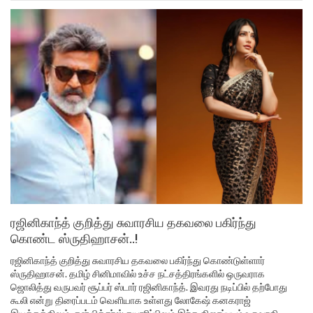
ரஜினிகாந்த் குறித்து சுவாரசிய தகவலை பகிர்ந்து
கொண்ட ஸ்ருதிஹாசன்..!
ரஜினிகாந்த் குறித்து சுவாரசிய தகவலை பகிர்ந்து கொண்டுள்ளார்
ஸ்ருதிஹாசன். தமிழ் சினிமாவில் உச்ச நட்சத்திரங்களில் ஒருவராக
ஜொலித்து வருபவர் சூப்பர் ஸ்டார் ரஜினிகாந்த். இவரது நடிப்பில் தற்போது
கூலி என்று திரைப்படம் வெளியாக உள்ளது லோகேஷ் கனகராஜ்