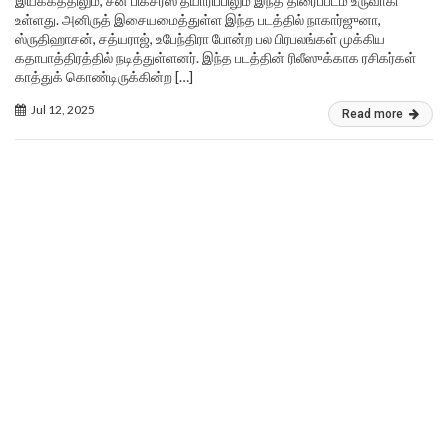
இயக்கத்திலும், சன் பிக்சர்ஸ் தயாரிப்பிலும் இந்த திரைப்படம் உருவாகி
உள்ளது. அனிருத் இசையமைத்துள்ள இந்த படத்தில் நாகார்ஜுனா,
ஸ்ருதிஹாசன், சத்யராஜ், உபேந்திரா போன்ற பல பிரபலங்கள் முக்கிய
கதாபாத்திரத்தில் நடித்துள்ளனர். இந்த படத்தின் ரிலீஸுக்காக ரசிகர்கள்
காத்துக் கொண்டிருக்கின்ற […]
Jul 12, 2025
Read more