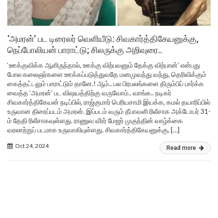
‘அமரன்’ பட டிரைலர் வெளியீடு: சிவகார்த்திகேயனுக்கு,
நெப்போலியன் பாராட்டு; சிலருக்கு அறிவுரை..
‘ஊக்குவிக்க ஆளிருந்தால், ஊக்கு விற்பவனும் தேக்கு விற்பான்’ என்பது
போல கலைஞர்களை ஊக்கப்படுத்துவதே மனமுவந்து வந்து, தெரிவிக்கும்
கைத்தட்டலும் பாராட்டும் தானே.! ஆம்.. பல பிரபலங்களை திரும்பிப் பார்க்க
வைத்த ‘அமரன்’ பட விஷயத்திற்கு வருவோம்.. வாங்க.. நடிகர்
சிவகார்த்திகேயன் நடிப்பில், ராஜ்குமார் பெரியசாமி இயக்க, கமல் தயாரிப்பில்
உருவான திரைப்படம் அமரன். இப்படம் வரும் தீபாவளி ரிலீசாக அக்டோபர் 31-
ம் தேதி ரிலீசாகவுள்ளது. ராணுவ வீரர் மேஜர் முகுந்தின் வாழ்க்கை
வரலாற்றுப் படமாக உருவாகியுள்ளது. சிவகார்த்திகேயனுக்கு, […]
Oct 24, 2024
Read more