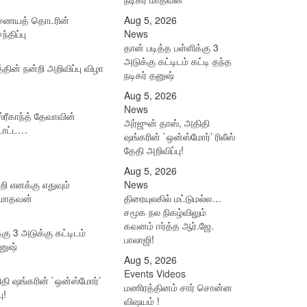
இணையத் தொடரின்
Aug 5, 2026
்திப்பு
News
தான் படித்த பள்ளிக்கு 3
அடுக்கு கட்டிடம் கட்டி தந்த
ின் நன்றி அறிவிப்பு விழா
நடிகர் தனுஷ்
Aug 5, 2026
News
ரீகாந்த் தேவாவின்
அர்ஜுன் தாஸ், அதிதி
டாட்ட…
ஷங்கரின் `ஒன்ஸ்மோர்’ ரிலீஸ்
தேதி அறிவிப்பு!
Aug 5, 2026
்றி எனக்கு எதுவும்
News
் மாதவன்
திரையுலகில் மட்டுமல்ல…
சமூக நல நிகழ்விலும்
கவனம் ஈர்த்த ஆர்.ஜே.
்கு 3 அடுக்கு கட்டிடம்
பாலாஜி!
தனுஷ்
Aug 5, 2026
Events Videos
தி ஷங்கரின் `ஒன்ஸ்மோர்’
மணிரத்தினம் சார் சொன்ன
ு!
விஷயம் !