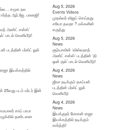
Aug 5, 2026
ுமல்ல… சமூக நல
Events Videos
ஈர்த்த ஆர்.ஜே. பாலாஜி!
முதல்வர் விஜய் செய்தது
சரியா தவறா ? மக்களின்
நாத் அண்ட் சன்ஸ்’
கருத்து
ல்’ பாடல் வெளியீடு!
Aug 5, 2026
News
பன் படத்தின் பர்ஸ்ட் லுக்
சூர்யாவின் ‘விஸ்வநாத்
அண்ட் சன்ஸ்’ படத்தின் ‘தி
ஒன் ரூல்’ பாடல் வெளியீடு!
ராஜா இயக்கத்தில்
Aug 4, 2026
News
ஜீவா நடிக்கும் தகப்பன்
படத்தின் பர்ஸ்ட் லுக்
ன் 25வது படம் மர்டர் இன்
வெளியீடு
Aug 4, 2026
News
மையாளர் சாய் பாபா
இயக்குநர் மோகன் ராஜா
ழக்கில் தண்டனை
இயக்கத்தில் நடிக்கும்
கார்த்தி!