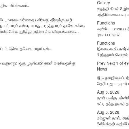
Gallery
ாதிகா விமர்சனம்..
வதந்தி சீசன் 2 
பத்திரிக்கையாளர் சந
ிட, மனசுல உள்ளதை பகிர்வது தீர்வுக்கு வழி
Functions
ு. பட்டமரம் கல்லடி படாது, பழுத்த மரம் தானே கல்லடி
அன்பே டயானா படத்த
ன்னிப்பேச்சு குறித்து ராதிகா சில விஷயங்களை…
புகைப்படங்கள்
Functions
ட்டம் அல்ல: தவெக மாநாட்டில்…
இசையமைப்பாளர் ஸ்
பிறந்தநாள் கொண்
 வருமாறு: 'ஒரு முடிவோடு தான் அரசியலுக்கு
Prev
Next
1 of 49
News
ஜி.டி.நாயுடுவைப் பற
தெரியாது – நடிகர
Aug 5, 2026
தான் படித்த பள்ளிக
கட்டி தந்த நடிகர் 
Aug 5, 2026
அர்ஜுன் தாஸ், அதி
ரிலீஸ் தேதி அறிவிப்ப