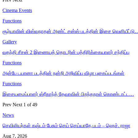
Cinema Events
Functions
சூர்யாவின் விஸ்வநாதன் அண்ட் சன்ஸ் படத்தின் இசை வெளியீட்டு
Gallery
வதந்தி சீசன் 2 இணையத் தொடரின் பத்திரிக்கையாளர் சந்திப்பு
Functions
அன்பே டயானா படத்தின் நன்றி அறிவிப்பு விழா புகைப்படங்கள்
Functions
இசையமைப்பாளர் ஸ்ரீகாந்த் தேவாவின் பிறந்தநாள் கொண்டாட்ட…
Prev
Next
1 of 49
News
செவிலியர்கள் கஷ்டம் பேசும் செய் செய்யாதே படம் – ஹெச். ராஜா
Aug 7, 2026