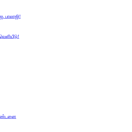
ே. பாலாஜி!
 வெளியீடு!
 தண்டனை