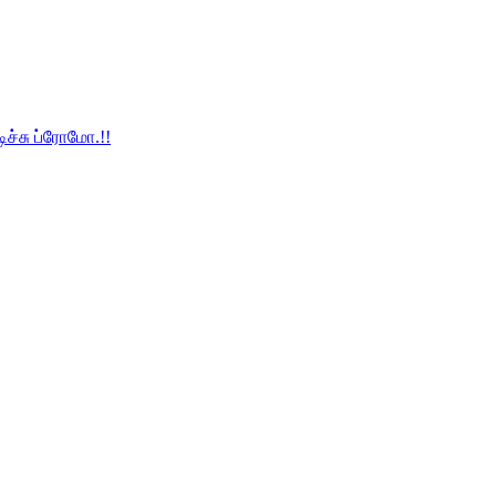
ச்சு ப்ரோமோ.!!