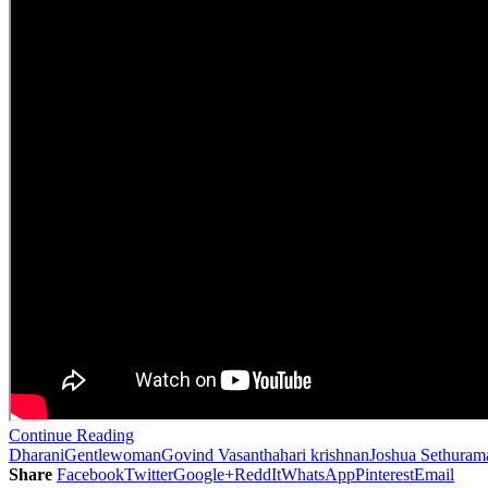
Continue Reading
Dharani
Gentlewoman
Govind Vasantha
hari krishnan
Joshua Sethuram
Share
Facebook
Twitter
Google+
ReddIt
WhatsApp
Pinterest
Email