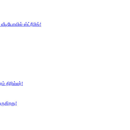
வீடியோவில் ஸ்ட்ரீமிங்!
ம் திரில்லர்!
ருகிறது!