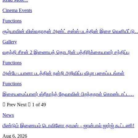
Cinema Events
Functions
சூர்யாவின் விஸ்வநாதன் அண்ட் சன்ஸ் படத்தின் இசை வெளியீட்டு
Gallery
வதந்தி சீசன் 2 இணையத் தொடரின் பத்திரிக்கையாளர் சந்திப்பு
Functions
அன்பே டயானா படத்தின் நன்றி அறிவிப்பு விழா புகைப்படங்கள்
Functions
இசையமைப்பாளர் ஸ்ரீகாந்த் தேவாவின் பிறந்தநாள் கொண்டாட்ட…
Prev
Next
1 of 49
News
மீண்டும் இணையும் டொவினோ தாமஸ் – ஜான்பால் ஜார்ஜ் கூட்டணி!
Aug 6, 2026