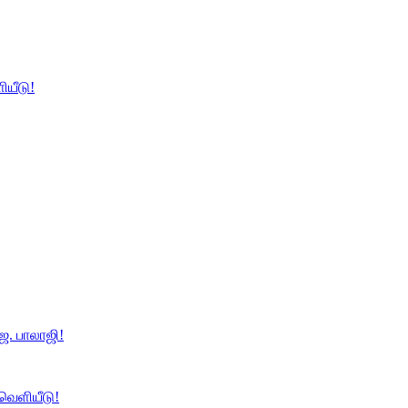
ியீடு!
ே. பாலாஜி!
 வெளியீடு!