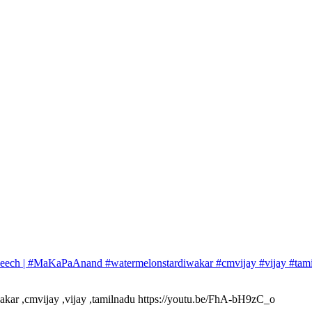
peech | #MaKaPaAnand #watermelonstardiwakar #cmvijay #vijay #tam
ar ,cmvijay ,vijay ,tamilnadu https://youtu.be/FhA-bH9zC_o