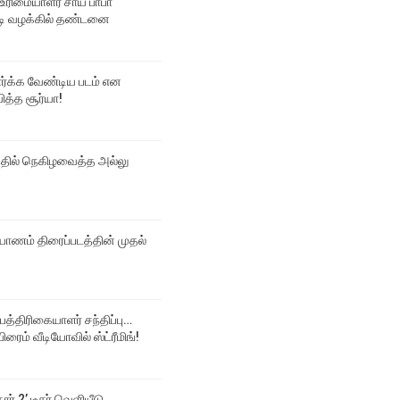
உரிமையாளர் சாய் பாபா
 வழக்கில் தண்டனை
பார்க்க வேண்டிய படம் என
ித்த சூர்யா!
்தில் நெகிழவைத்த அல்லு
ல்யாணம் திரைப்படத்தின் முதல்
 பத்திரிகையாளர் சந்திப்பு…
ிரைம் வீடியோவில் ஸ்ட்ரீமிங்!
தார் 2’ டீசர் வெளியீடு