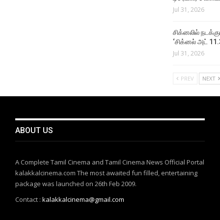
Jul 31, 2026
சிக்​னலில் நடக்​
‘சிக்னல் அட் 11.
Jul 31, 2026
PREV
NEXT
ABOUT US
A Complete Tamil Cinema and Tamil Cinema News Official Portal
kalakkalcinema.com The most awaited fun filled, entertaining
package was launched on 26th Feb 2009.
Contact :
kalakkalcinema@gmail.com