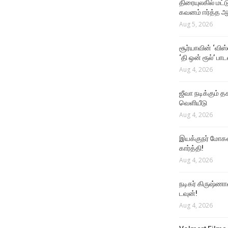
திரையுலகில் மட்
சாய் பாபா காசோலை மோசடி
கவனம் ஈர்த்த ஆர
வழக்கில் தண்டனை
Aug 5, 2026
Aug 3, 2026
சூர்யாவின் ‘விஸ
NEWS
‘தி ஒன் ரூல்’ பா
குடும்பத்துடன் பார்க்க
Aug 4, 2026
வேண்டிய படம் என நம்பிக்கை
தெரிவித்த சூர்யா!
ஜீவா நடிக்கும் தக
Aug 3, 2026
வெளியீடு
Aug 4, 2026
இயக்குநர் மோகன்
கார்த்தி!
Aug 4, 2026
நடிகர் கிருஷ்ணா
டவுன்!
Aug 4, 2026