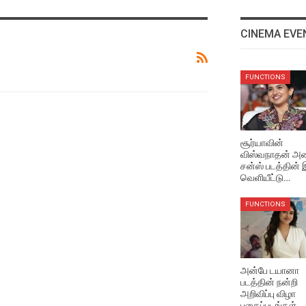
CINEMA EVE
FUNCTIONS
FUNCTIONS
சூர்யாவின் விஸ்வநாதன்
அண்ட் சன்ஸ் படத்தின் இசை
வெளியீட்டு விழா
Aug 4, 2026
சூர்யாவின்
விஸ்வநாதன் அண
சன்ஸ் படத்தின்
LATEST VIDEOS
வெளியீட்டு…
சின்ன வயசுல சூர்யா சார் மே
Crush
FUNCTIONS
Aug 4, 2026
EVENTS VIDEOS
இயக்குனர் சசிகுமார்
அன்பே டயானா
பேசுவதை ரசித்த அபர்ணா
படத்தின் நன்றி
தாஸ்
அறிவிப்பு விழா
Aug 4, 2026
புகைப்படங்கள்