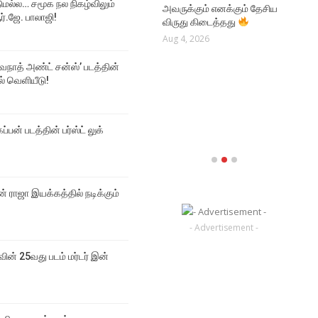
டுமல்ல… சமூக நல நிகழ்விலும்
அவருக்கும் எனக்கும் தேசிய
சூர்யாவின் ‘விஸ்வநாத் அண்ட்
சா
்.ஜே. பாலாஜி!
விருது கிடைத்தது
சன்ஸ்’ படத்தின் ‘தி ஒன் ரூல்’
வழ
பாடல் வெளியீடு!
Aug 4, 2026
Aug
Aug 4, 2026
்வநாத் அண்ட் சன்ஸ்’ படத்தின்
NE
டல் வெளியீடு!
NEWS
குட
ஜீவா நடிக்கும் தகப்பன்
வேண
படத்தின் பர்ஸ்ட் லுக் வெளியீடு
தெர
ப்பன் படத்தின் பர்ஸ்ட் லுக்
Aug 4, 2026
Aug
 ராஜா இயக்கத்தில் நடிக்கும்
- Advertisement -
வின் 25வது படம் மர்டர் இன்