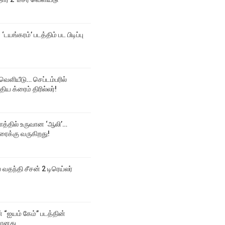
‘டயங்கரம்’ படத்திம் பட பிடிப்பு
க் வெளியீடு… செப்டம்பரில்
திய க்ரைம் திரில்லர்!
த்தில் உருவான ‘ஆலி’…
ரைக்கு வருகிறது!
ல் வதந்தி சீசன் 2 டிரெய்லர்
் “ஐயம் கேம்” படத்தின்
யானது