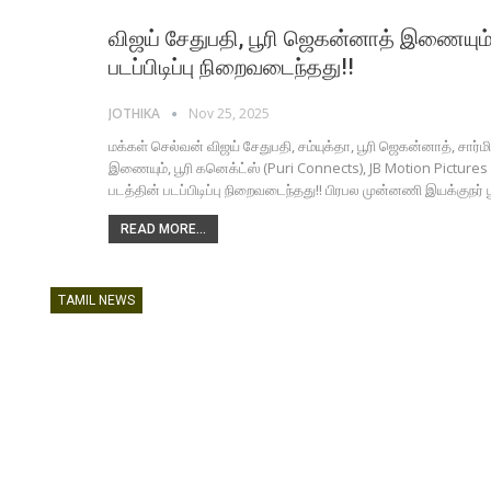
விஜய் சேதுபதி, பூரி ஜெகன்னாத் இணையும்
படப்பிடிப்பு நிறைவடைந்தது!!
JOTHIKA
Nov 25, 2025
மக்கள் செல்வன் விஜய் சேதுபதி, சம்யுக்தா, பூரி ஜெகன்னாத், ச
இணையும், பூரி கனெக்ட்ஸ் (Puri Connects), JB Motion Pictures 
படத்தின் படப்பிடிப்பு நிறைவடைந்தது!! பிரபல முன்னணி இயக்குநர்
READ MORE...
TAMIL NEWS