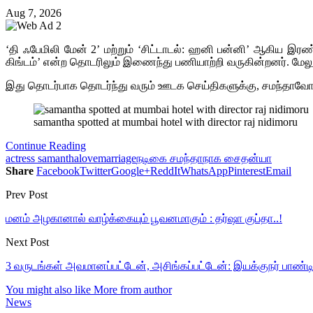
Aug 7, 2026
‘தி ஃபேமிலி மேன் 2’ மற்றும் ‘சிட்டாடல்: ஹனி பன்னி’ ஆகிய இரண்ட
கிங்டம்’ என்ற தொடரிலும் இணைந்து பணியாற்றி வருகின்றனர். மேலும்
இது தொடர்பாக தொடர்ந்து வரும் ஊடக செய்திகளுக்கு, சமந்தாவோ 
samantha spotted at mumbai hotel with director raj nidimoru
Continue Reading
actress samantha
love
marriage
நடிகை சமந்தா
நாக சைதன்யா
Share
Facebook
Twitter
Google+
ReddIt
WhatsApp
Pinterest
Email
Prev Post
மனம் அழகானால் வாழ்க்கையும் பூவனமாகும் : தர்ஷா குப்தா..!
Next Post
3 வருடங்கள் அவமானப்பட்டேன், அசிங்கப்பட்டேன்: இயக்குநர் பாண்டிர
You might also like
More from author
News