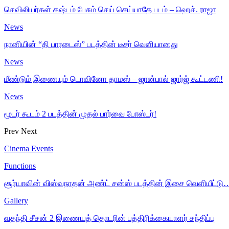
செவிலியர்கள் கஷ்டம் பேசும் செய் செய்யாதே படம் – ஹெச். ராஜா
News
நானியின் “தி பாரடைஸ்” படத்தின் டீசர் வெளியானது
News
மீண்டும் இணையும் டொவினோ தாமஸ் – ஜான்பால் ஜார்ஜ் கூட்டணி!
News
மூடர் கூடம் 2 படத்தின் முதல் பார்வை போஸ்டர்!
Prev
Next
Cinema Events
Functions
சூர்யாவின் விஸ்வநாதன் அண்ட் சன்ஸ் படத்தின் இசை வெளியீட்டு
Gallery
வதந்தி சீசன் 2 இணையத் தொடரின் பத்திரிக்கையாளர் சந்திப்பு