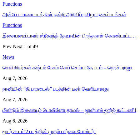
Functions
அன்பே டயானா படத்தின் நன்றி அறிவிப்பு விழா புகைப்படங்கள்
Functions
இசையமைப்பாளர் ஸ்ரீகாந்த் தேவாவின் பிறந்தநாள் கொண்டாட்ட…
Prev
Next
1 of 49
News
செவிலியர்கள் கஷ்டம் பேசும் செய் செய்யாதே படம் – ஹெச். ராஜா
Aug 7, 2026
நானியின் “தி பாரடைஸ்” படத்தின் டீசர் வெளியானது
Aug 7, 2026
மீண்டும் இணையும் டொவினோ தாமஸ் – ஜான்பால் ஜார்ஜ் கூட்டணி!
Aug 6, 2026
மூடர் கூடம் 2 படத்தின் முதல் பார்வை போஸ்டர்!