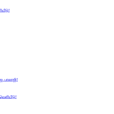
ியீடு!
ே. பாலாஜி!
 வெளியீடு!