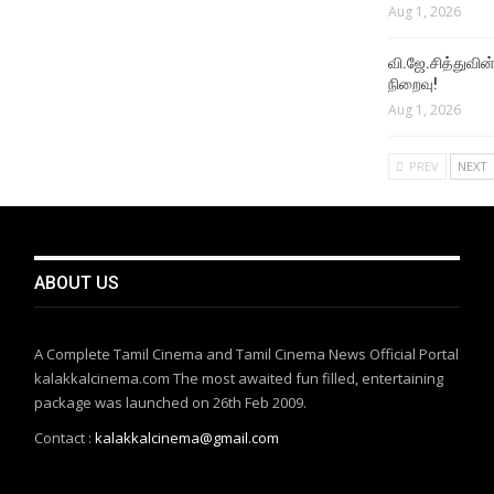
Aug 1, 2026
வி.ஜே.சித்துவின் 
நிறைவு!
Aug 1, 2026
PREV
NEXT
ABOUT US
A Complete Tamil Cinema and Tamil Cinema News Official Portal
kalakkalcinema.com The most awaited fun filled, entertaining
package was launched on 26th Feb 2009.
Contact :
kalakkalcinema@gmail.com