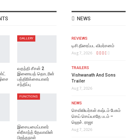
NTS
NEWS
REVIEWS
GALLERY
டிசி திரைப்பட விமர்சனம்
Aug 7, 2026
TRAILERS
வதந்தி சீசன் 2
்ட்
இணையத் தொடரின்
Vishwanath And Sons
 இசை
பத்திரிக்கையாளர்
Trailer
சந்திப்பு
Aug 7, 2026
FUNCTIONS
NEWS
செவிலியர்கள் கஷ்டம் பேசும்
செய் செய்யாதே படம் –
ஹெச். ராஜா
இசையமைப்பாளர்
Aug 7, 2026
ஸ்ரீகாந்த் தேவாவின்
பிறந்தநாள்