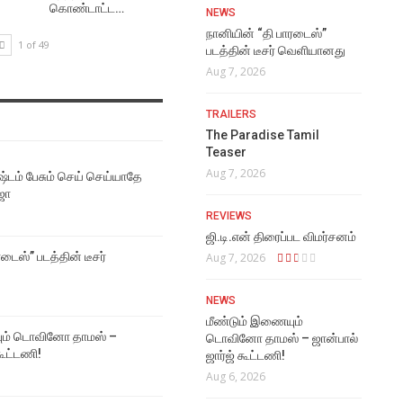
கொண்டாட்ட…
NEWS
நானியின் “தி பாரடைஸ்”
1 of 49
படத்தின் டீசர் வெளியானது
Aug 7, 2026
TRAILERS
The Paradise Tamil
Teaser
Aug 7, 2026
்டம் பேசும் செய் செய்யாதே
ஜா
REVIEWS
ஜி.டி.என் திரைப்பட விமர்சனம்
டைஸ்” படத்தின் டீசர்
Aug 7, 2026
NEWS
மீண்டும் இணையும்
ும் டொவினோ தாமஸ் –
டொவினோ தாமஸ் – ஜான்பால்
கூட்டணி!
ஜார்ஜ் கூட்டணி!
Aug 6, 2026