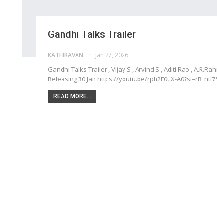
Gandhi Talks Trailer
KATHIRAVAN
Jan 27, 2026
Gandhi Talks Trailer , Vijay S , Arvind S , Aditi Rao , A.R.R
Releasing 30 Jan https://youtu.be/rph2F0uX-A0?si=rB_nt
READ MORE...