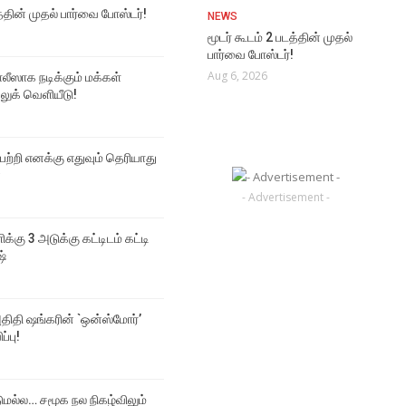
த்தின் முதல் பார்வை போஸ்டர்!
NEWS
மூடர் கூடம் 2 படத்தின் முதல்
பார்வை போஸ்டர்!
Aug 6, 2026
ஸாக நடிக்கும் மக்கள்
 லுக் வெளியீடு!
 பற்றி எனக்கு எதுவும் தெரியாது
்
- Advertisement -
ிக்கு 3 அடுக்கு கட்டிடம் கட்டி
ஷ்
திதி ஷங்கரின் `ஒன்ஸ்மோர்’
ப்பு!
டுமல்ல… சமூக நல நிகழ்விலும்