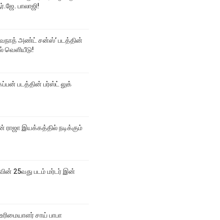
்.ஜே. பாலாஜி!
்வநாத் அண்ட் சன்ஸ்’ படத்தின்
டல் வெளியீடு!
ப்பன் படத்தின் பர்ஸ்ட் லுக்
 ராஜா இயக்கத்தில் நடிக்கும்
வின் 25வது படம் மர்டர் இன்
உரிமையாளர் சாய் பாபா