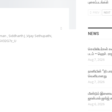
புகைப்படங்கள்
PREV
NEXT
NEWS
ahman , Siddharth J ,Vijay Sethupathi,
l7SV32G7z_U
செவிலியர்கள் கஷ
படம் – ஹெச். ரா
Aug 7, 2026
நானியின் “தி பார
வெளியானது
Aug 7, 2026
மீண்டும் இணைய
ஜான்பால் ஜார்ஜ் 
Aug 6, 2026