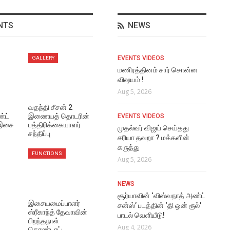
NTS
NEWS
NEWS
EVENTS VIDEOS
EVE
GALLERY
மணிகண்டன் போலீஸாக
மணிரத்தினம் சார் சொன்ன
அவ
நடிக்கும் மக்கள் காவலன்
விஷயம் !
ரொ
ஃபர்ஸ்ட் லுக் வெளியீடு!
Aug 5, 2026
Aug
Aug 6, 2026
வதந்தி சீசன் 2
்ட்
இணையத் தொடரின்
EVENTS VIDEOS
LAT
 இசை
பத்திரிக்கையாளர்
VIDEO SONGS
முதல்வர் விஜய் செய்தது
அவர
சந்திப்பு
Ennamo Sonneenga
சரியா தவறா ? மக்களின்
ஆசை
Perusa Lyrical Video
கருத்து
Aug
FUNCTIONS
Aug 6, 2026
Aug 5, 2026
EVE
VIDEO SONGS
NEWS
கரு
Kaathaaga Vaazhaporen
சூர்யாவின் ‘விஸ்வநாத் அண்ட்
Aug
இசையமைப்பாளர்
Lyrical Video
சன்ஸ்’ படத்தின் ‘தி ஒன் ரூல்’
ஸ்ரீகாந்த் தேவாவின்
பாடல் வெளியீடு!
Aug 6, 2026
பிறந்தநாள்
LAT
Aug 4, 2026
கொண்டாட்ட…