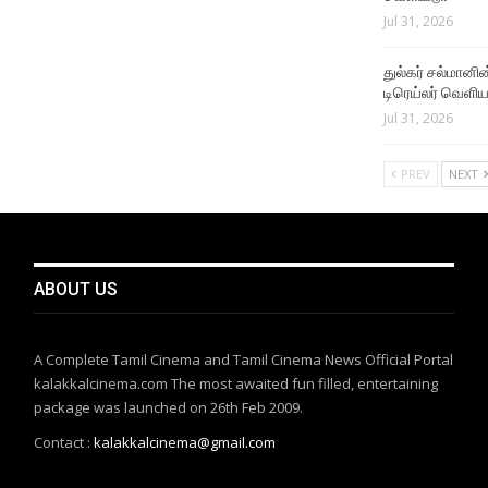
Jul 31, 2026
துல்கர் சல்மானின
டிரெய்லர் வெளி
Jul 31, 2026
PREV
NEXT
ABOUT US
A Complete Tamil Cinema and Tamil Cinema News Official Portal
kalakkalcinema.com The most awaited fun filled, entertaining
package was launched on 26th Feb 2009.
Contact :
kalakkalcinema@gmail.com