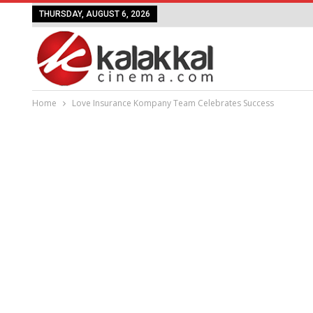
THURSDAY, AUGUST 6, 2026
Home
Love Insurance Kompany Team Celebrates Success