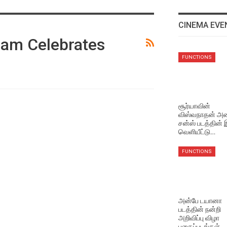
CINEMA EVE
am Celebrates
EVENTS VIDEOS
FUNCTIONS
அவருடன் வேலை செய்ய
ரொம்ப ஆசைப்பட்டேன்
Aug 4, 2026
சூர்யாவின்
விஸ்வநாதன் அண
LATEST VIDEOS
சன்ஸ் படத்தின்
அவரைப் பார்த்து தான் நான்
வெளியீட்டு…
ஆசைப்பட்டேன் !
Aug 4, 2026
FUNCTIONS
EVENTS VIDEOS
கருப்பு படத்திற்கு பிறகு !
Aug 4, 2026
அன்பே டயானா
படத்தின் நன்றி
அறிவிப்பு விழா
LATEST VIDEOS
புகைப்படங்கள்