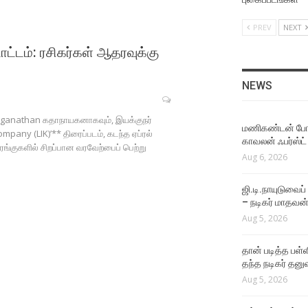
அவருக்கும் எனக்கும் தேசிய
விருது கிடைத்தது
PREV
NEXT
Aug 4, 2026
்டம்: ரசிகர்கள் ஆதரவுக்கு
FUNCTIONS
சூர்யாவின் விஸ்வநாதன்
NEWS
அண்ட் சன்ஸ் படத்தின் இசை
வெளியீட்டு விழா
nganathan கதாநாயகனாகவும், இயக்குநர்
Aug 4, 2026
மணிகண்டன் போலீ
any (LIK)’** திரைப்படம், கடந்த ஏப்ரல்
காவலன் ஃபர்ஸ்ட்
ரங்குகளில் சிறப்பான வரவேற்பைப் பெற்று
Aug 6, 2026
LATEST VIDEOS
சின்ன வயசுல சூர்யா சார் மே
Crush
ஜி.டி.நாயுடுவைப்
– நடிகர் மாதவன
Aug 4, 2026
Aug 5, 2026
EVENTS VIDEOS
தான் படித்த பள்ள
இயக்குனர் சசிகுமார்
தந்த நடிகர் தனு
பேசுவதை ரசித்த அபர்ணா
தாஸ்
Aug 5, 2026
Aug 4, 2026