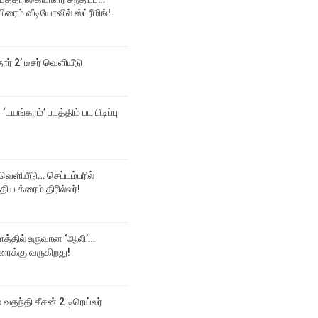
ிரைம் வீடியோவில் ஸ்ட்ரீமிங்!
தார் 2’ டீசர் வெளியீடு
‘டயங்கரம்’ படத்திம் பட பிடிப்பு
க் வெளியீடு… செப்டம்பரில்
திய க்ரைம் திரில்லர்!
த்தில் உருவான ‘ஆலி’…
ரைக்கு வருகிறது!
ல் வதந்தி சீசன் 2 டிரெய்லர்