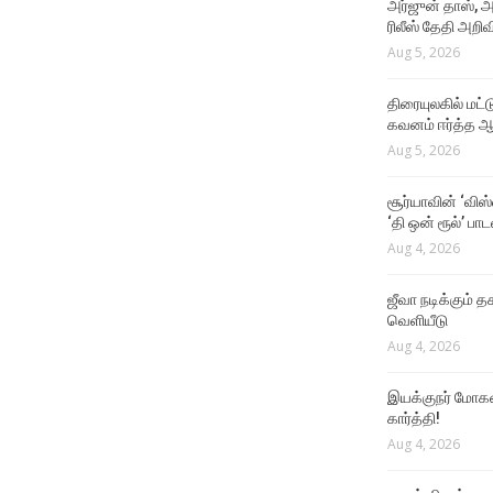
அர்ஜுன் தாஸ், அ
ரிலீஸ் தேதி அறிவி
EVENTS VIDEOS
Aug 5, 2026
தாடி இல்லாம எப்போ நடிப்பீங்க
? சசிகுமார் கொடுத்த பதில் !!
திரையுலகில் மட்
Aug 4, 2026
கவனம் ஈர்த்த ஆர
Aug 5, 2026
சூர்யாவின் ‘விஸ
‘தி ஒன் ரூல்’ பா
Aug 4, 2026
ஜீவா நடிக்கும் தக
வெளியீடு
Aug 4, 2026
இயக்குநர் மோகன்
கார்த்தி!
Aug 4, 2026