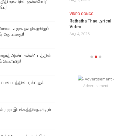
திதி ஷங்கரின் `ஒன்ஸ்மோர்’
Aug 5, 2026
ப்பு!
EVE
VIDEO SONGS
தாட
NEWS
Rathatha Thaa Lyrical
? ச
திரையுலகில் மட்டுமல்ல… சமூக
Video
டுமல்ல… சமூக நல நிகழ்விலும்
நல நிகழ்விலும் கவனம் ஈர்த்த
Aug 4, 2026
Aug
்.ஜே. பாலாஜி!
ஆர்.ஜே. பாலாஜி!
Aug 5, 2026
்வநாத் அண்ட் சன்ஸ்’ படத்தின்
டல் வெளியீடு!
ப்பன் படத்தின் பர்ஸ்ட் லுக்
- Advertisement -
 ராஜா இயக்கத்தில் நடிக்கும்