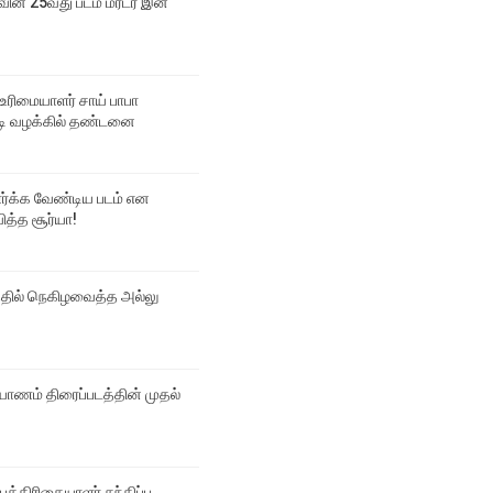
வின் 25வது படம் மர்டர் இன்
உரிமையாளர் சாய் பாபா
 வழக்கில் தண்டனை
பார்க்க வேண்டிய படம் என
ித்த சூர்யா!
்தில் நெகிழவைத்த அல்லு
ல்யாணம் திரைப்படத்தின் முதல்
 பத்திரிகையாளர் சந்திப்பு…