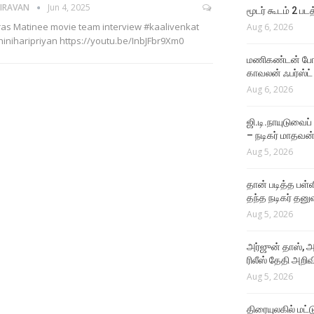
Aug 4, 2026
IRAVAN
Jun 4, 2025
மூடர் கூடம் 2 பட
as Matinee movie team interview #kaalivenkat
Aug 6, 2026
VIDEO SONGS
hiniharipriyan https://youtu.be/InbJFbr9Xm0
Rathatha Thaa Lyrical
மணிகண்டன் போலீ
Video
காவலன் ஃபர்ஸ்ட்
Aug 4, 2026
Aug 6, 2026
ஜி.டி.நாயுடுவைப்
– நடிகர் மாதவன
Aug 5, 2026
தான் படித்த பள்ள
தந்த நடிகர் தனு
Aug 5, 2026
அர்ஜுன் தாஸ், அ
ரிலீஸ் தேதி அறிவி
Aug 5, 2026
திரையுலகில் மட்