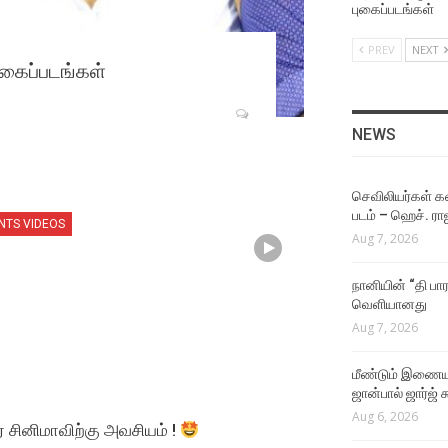
Aug 4, 2026
புகைப்படங்கள்
PREV
NEXT
NEWS
புகைப்படங்கள்
ஜீவா நடிக்கும் தகப்பன்
படத்தின் பர்ஸ்ட் லுக் வெளியீட
Aug 4, 2026
NEWS
NEWS
இயக்குநர் மோகன் ராஜா
செவிலியர்கள் கஷ
இயக்கத்தில் நடிக்கும்
படம் – ஹெச். ரா
NTS VIDEOS
கார்த்தி!
Aug 7, 2026
Aug 4, 2026
நானியின் “தி பார
NEWS
வெளியானது
நடிகர் கிருஷ்ணாவின் 25வது
Aug 7, 2026
படம் மர்டர் இன் டவுன்!
Aug 4, 2026
மீண்டும் இணைய
ஜான்பால் ஜார்ஜ் 
VIDEO SONGS
Aug 6, 2026
் சினிமாவிற்கு அவசியம் !
The One Rule Lyric Video