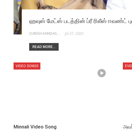
ஹவுஸ் மேட்ஸ் படத்தின் ப்ரீ ரிலீஸ் ஈவண்ட் 
SURESH KANDASAMY
Jul 27, 2025
READ MORE...
VIDEO SONGS
EVE
Minnali Video Song
அவர