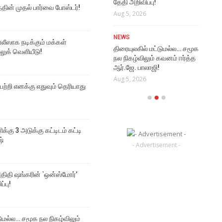
தேதி அறிவிப்பு!
Aug
த்தின் முதல் பார்வை போஸ்டர்!
NEWS
Aug 5, 2026
மூடர் கூடம் 2 படத்தின் முதல்
VI
பார்வை போஸ்டர்!
NEWS
Rat
Aug 6, 2026
ஸாக நடிக்கும் மக்கள்
திரையுலகில் மட்டுமல்ல… சமூக
Vi
 லுக் வெளியீடு!
நல நிகழ்விலும் கவனம் ஈர்த்த
Aug
ஆர்.ஜே. பாலாஜி!
Aug 5, 2026
 பற்றி எனக்கு எதுவும் தெரியாது
்
ிக்கு 3 அடுக்கு கட்டிடம் கட்டி
ஷ்
- Advertisement -
திதி ஷங்கரின் `ஒன்ஸ்மோர்’
ப்பு!
டுமல்ல… சமூக நல நிகழ்விலும்