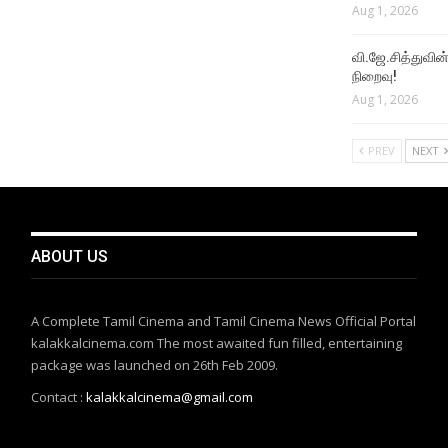
Aug 1, 2026
வி.ஜே.சித்துவின் 
நிறைவு!
Aug 1, 2026
PREV
NEXT
ABOUT US
A Complete Tamil Cinema and Tamil Cinema News Official Portal
kalakkalcinema.com The most awaited fun filled, entertaining
package was launched on 26th Feb 2009.
Contact :
kalakkalcinema@gmail.com