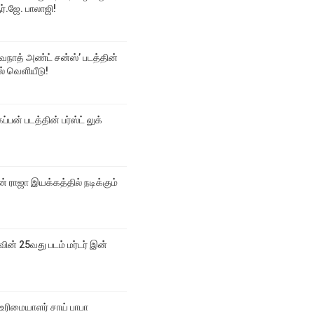
்.ஜே. பாலாஜி!
்வநாத் அண்ட் சன்ஸ்’ படத்தின்
டல் வெளியீடு!
ப்பன் படத்தின் பர்ஸ்ட் லுக்
 ராஜா இயக்கத்தில் நடிக்கும்
வின் 25வது படம் மர்டர் இன்
உரிமையாளர் சாய் பாபா