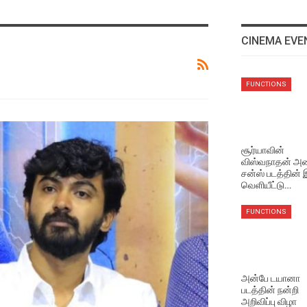
CINEMA EVE
EVENTS VIDEOS
FUNCTIONS
மணிரத்தினம் சார் சொன்ன
விஷயம் !
Aug 5, 2026
சூர்யாவின்
விஸ்வநாதன் அண
EVENTS VIDEOS
சன்ஸ் படத்தின்
முதல்வர் விஜய் செய்தது
வெளியீட்டு…
சரியா தவறா ? மக்களின்
கருத்து
FUNCTIONS
Aug 5, 2026
NEWS
சூர்யாவின் ‘விஸ்வநாத் அண்ட
அன்பே டயானா
சன்ஸ்’ படத்தின் ‘தி ஒன் ரூல்’
படத்தின் நன்றி
பாடல் வெளியீடு!
அறிவிப்பு விழா