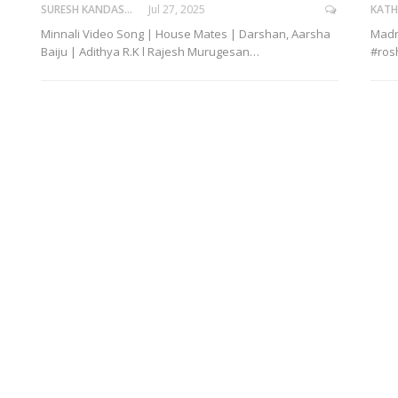
SURESH KANDASAMY
Jul 27, 2025
KATH
Minnali Video Song | House Mates | Darshan, Aarsha
Madr
Baiju | Adithya R.K l Rajesh Murugesan…
#ros