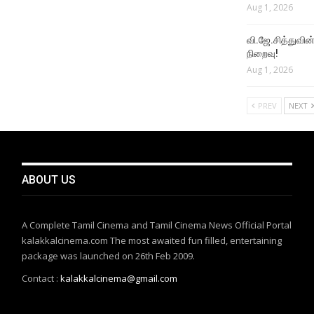
Aug 1, 2026
வி.ஜே.சித்துவின் 
நிறைவு!
Aug 1, 2026
PREV
NEXT
ABOUT US
A Complete Tamil Cinema and Tamil Cinema News Official Portal
kalakkalcinema.com The most awaited fun filled, entertaining
package was launched on 26th Feb 2009.
Contact :
kalakkalcinema@gmail.com