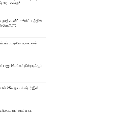
்.ஜே. பாலாஜி!
்வநாத் அண்ட் சன்ஸ்’ படத்தின்
டல் வெளியீடு!
ப்பன் படத்தின் பர்ஸ்ட் லுக்
 ராஜா இயக்கத்தில் நடிக்கும்
வின் 25வது படம் மர்டர் இன்
உரிமையாளர் சாய் பாபா