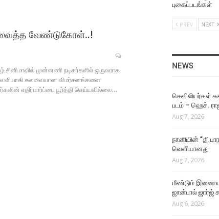
Aug 4, 2026
புகைப்படங்கள்
PREV
NEXT
NEWS
 வைத்த வேண்டுகோள்..!
ஜீவா நடிக்கும் தகப்பன்
படத்தின் பர்ஸ்ட் லுக் வெளியீட
Aug 4, 2026
NEWS
ிழ் சினிமாவில் முன்னணி நடிகர்களில் ஒருவராக
படம் வெளியாகி கலவையான விமர்சனங்களை
NEWS
்களின் எதிர்பார்ப்பை பூர்த்தி செய்யவில்லை…
இயக்குநர் மோகன் ராஜா
செவிலியர்கள் கஷ
இயக்கத்தில் நடிக்கும்
படம் – ஹெச். ரா
கார்த்தி!
Aug 7, 2026
Aug 4, 2026
நானியின் “தி பார
NEWS
வெளியானது
நடிகர் கிருஷ்ணாவின் 25வது
Aug 7, 2026
படம் மர்டர் இன் டவுன்!
Aug 4, 2026
மீண்டும் இணைய
ஜான்பால் ஜார்ஜ் 
VIDEO SONGS
Aug 6, 2026
The One Rule Lyric Video