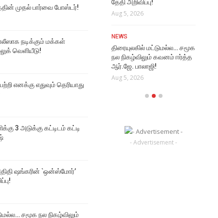
தேதி அறிவிப்பு!
Aug
த்தின் முதல் பார்வை போஸ்டர்!
NEWS
Aug 5, 2026
மூடர் கூடம் 2 படத்தின் முதல்
VI
பார்வை போஸ்டர்!
NEWS
Rat
Aug 6, 2026
ஸாக நடிக்கும் மக்கள்
திரையுலகில் மட்டுமல்ல… சமூக
Vi
 லுக் வெளியீடு!
நல நிகழ்விலும் கவனம் ஈர்த்த
Aug
ஆர்.ஜே. பாலாஜி!
Aug 5, 2026
 பற்றி எனக்கு எதுவும் தெரியாது
்
ிக்கு 3 அடுக்கு கட்டிடம் கட்டி
ஷ்
- Advertisement -
திதி ஷங்கரின் `ஒன்ஸ்மோர்’
ப்பு!
டுமல்ல… சமூக நல நிகழ்விலும்