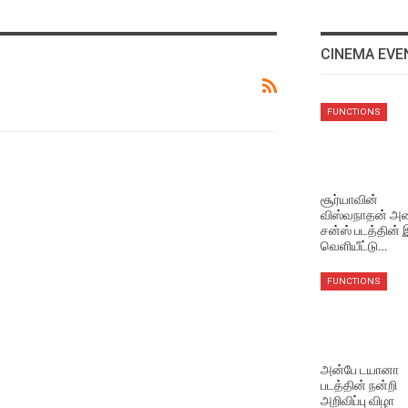
CINEMA EVE
EVENTS VIDEOS
FUNCTIONS
மணிரத்தினம் சார் சொன்ன
விஷயம் !
Aug 5, 2026
சூர்யாவின்
விஸ்வநாதன் அண
EVENTS VIDEOS
சன்ஸ் படத்தின்
முதல்வர் விஜய் செய்தது
வெளியீட்டு…
சரியா தவறா ? மக்களின்
கருத்து
FUNCTIONS
Aug 5, 2026
NEWS
சூர்யாவின் ‘விஸ்வநாத் அண்ட
அன்பே டயானா
சன்ஸ்’ படத்தின் ‘தி ஒன் ரூல்’
படத்தின் நன்றி
பாடல் வெளியீடு!
அறிவிப்பு விழா