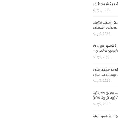
Aug 4, 2026
மூடர் கூடம் 2 பட
Aug 6, 2026
VIDEO SONGS
Rathatha Thaa Lyrical
மணிகண்டன் போலீ
Video
காவலன் ஃபர்ஸ்ட்
Aug 4, 2026
Aug 6, 2026
ஜி.டி.நாயுடுவைப்
– நடிகர் மாதவன
Aug 5, 2026
தான் படித்த பள்ள
தந்த நடிகர் தனு
Aug 5, 2026
அர்ஜுன் தாஸ், அ
ரிலீஸ் தேதி அறிவி
Aug 5, 2026
திரையுலகில் மட்