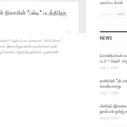
புகைப்படங்கள்
நிகாமின் “பல்டி” படத்திற்கு
PREV
NEXT
NEWS
ங்கர் !! ஆல்பம் பாடல்களான “கச்சி சேரா”,
்களால், இசைத்துறையில் தனக்கென தனி
ம் கலக்க ஆரம்பித்துள்ளார். முன்னணி
செவிலியர்கள் கஷ
படம் – ஹெச். ரா
Aug 7, 2026
நானியின் “தி பார
வெளியானது
Aug 7, 2026
மீண்டும் இணைய
ஜான்பால் ஜார்ஜ் 
Aug 6, 2026