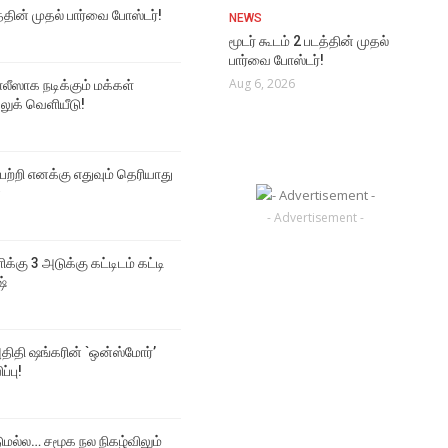
த்தின் முதல் பார்வை போஸ்டர்!
NEWS
மூடர் கூடம் 2 படத்தின் முதல்
பார்வை போஸ்டர்!
Aug 6, 2026
ஸாக நடிக்கும் மக்கள்
 லுக் வெளியீடு!
 பற்றி எனக்கு எதுவும் தெரியாது
்
- Advertisement -
ிக்கு 3 அடுக்கு கட்டிடம் கட்டி
ஷ்
திதி ஷங்கரின் `ஒன்ஸ்மோர்’
ப்பு!
டுமல்ல… சமூக நல நிகழ்விலும்