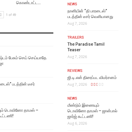
கொண்டாட்ட…
NEWS
நானியின் “தி பாரடைஸ்”
1 of 49
படத்தின் டீசர் வெளியானது
Aug 7, 2026
TRAILERS
The Paradise Tamil
Teaser
Aug 7, 2026
்டம் பேசும் செய் செய்யாதே
ஜா
REVIEWS
ஜி.டி.என் திரைப்பட விமர்சனம்
டைஸ்” படத்தின் டீசர்
Aug 7, 2026
NEWS
மீண்டும் இணையும்
ும் டொவினோ தாமஸ் –
டொவினோ தாமஸ் – ஜான்பால்
கூட்டணி!
ஜார்ஜ் கூட்டணி!
Aug 6, 2026