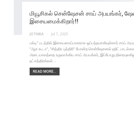
மியூசிகல் சென்ஷேசன் சாய் அபயங்கர், ஷேன் 
இசையமைக்கிறார்!!
JOTHIKA
Jul 7, 2025
பல்டி” படத்தில் இசையமைப்பாளராக ஒப்பந்தமாகியுள்ளார் சாய் அபய
“ஆச கூடா”, “சித்திர புத்திரி” போன்ற சென்ஷேசனல் ஹிட் பாடல
அடையாளத்தை உருவாக்கிய சாய் அபயங்கர், இப்போது திரையுலகிலு
நட்சத்திரங்கள்…
READ MORE...