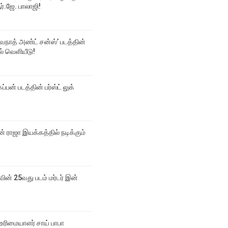
்.ஜே. பாலாஜி!
்வநாத் அண்ட் சன்ஸ்’ படத்தின்
டல் வெளியீடு!
ப்பன் படத்தின் பர்ஸ்ட் லுக்
 ராஜா இயக்கத்தில் நடிக்கும்
வின் 25வது படம் மர்டர் இன்
உரிமையாளர் சாய் பாபா