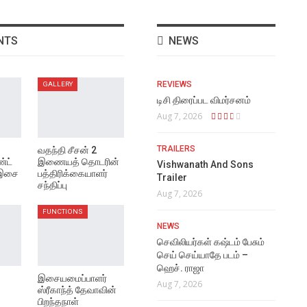
NTS
NEWS
REVIEWS
GALLERY
டிசி திரைப்பட விமர்சனம்
Aug 7, 2026
TRAILERS
வதந்தி சீசன் 2
்ட்
இணையத் தொடரின்
Vishwanath And Sons
 இசை
பத்திரிக்கையாளர்
Trailer
சந்திப்பு
Aug 7, 2026
FUNCTIONS
NEWS
செவிலியர்கள் கஷ்டம் பேசும்
செய் செய்யாதே படம் –
ஹெச். ராஜா
இசையமைப்பாளர்
Aug 7, 2026
ஸ்ரீகாந்த் தேவாவின்
பிறந்தநாள்