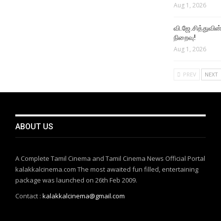
Aug 1, 2026
வி.ஜே.சித்துவின் 
நிறைவு!
Aug 1, 2026
PREV
NEXT
ABOUT US
A Complete Tamil Cinema and Tamil Cinema News Official Portal
kalakkalcinema.com The most awaited fun filled, entertaining
package was launched on 26th Feb 2009.
Contact :
kalakkalcinema@gmail.com