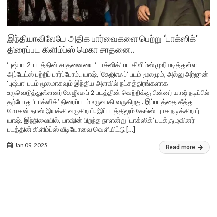
இந்தியாவிலேயே அதிக பார்வைகளை பெற்று ‘டாக்ஸிக்’
திரைப்பட கிளிம்ப்ஸ் மெகா சாதனை..
‘புஷ்பா-2’ படத்தின் சாதனையை ‘டாக்ஸிக்’ பட கிளிம்ஸ் முறியடித்துள்ள
அப்டேட்ஸ் பற்றிப் பார்ப்போம்.. யாஷ், ‘கேஜிஎஃப்’ படம் மூலமும், அல்லு அர்ஜுன்
‘புஷ்பா’ படம் மூலமாகவும் இந்திய அளவில் நட்சத்திரங்களாக
உருவெடுத்துள்ளனர் கேஜிஎஃப் 2 படத்தின் வெற்றிக்கு பின்னர் யாஷ் நடிப்பில்
தற்போது ‘டாக்ஸிக்’ திரைப்படம் உருவாகி வருகிறது. இப்படத்தை கீத்து
மோகன் தாஸ் இயக்கி வருகிறார். இப்படத்திலும் கேங்ஸ்டராக நடிக்கிறார்
யாஷ். இந்நிலையில், யாஷின் பிறந்த நாளன்று ‘டாக்ஸிக்’ படக்குழுவினர்
படத்தின் கிளிம்ப்ஸ் வீடியோவை வெளியிட்டு […]
Jan 09, 2025
Read more