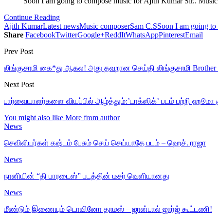
Soon I am going to compose music for Ajith Kumar Sir.. Mus
Continue Reading
Ajith Kumar
Latest news
Music composer
Sam C.S
Soon I am going to
Share
Facebook
Twitter
Google+
ReddIt
WhatsApp
Pinterest
Email
Prev Post
லிங்குசாமி கை*து ஆகல! அது தவறான செய்தி லிங்குசாமி Brother பரபர
Next Post
பார்வையாளர்களை வியப்பில் ஆழ்த்தும்:’டாக்ஸிக்’ படம் பற்றி ஹூமா 
You might also like
More from author
News
செவிலியர்கள் கஷ்டம் பேசும் செய் செய்யாதே படம் – ஹெச். ராஜா
News
நானியின் “தி பாரடைஸ்” படத்தின் டீசர் வெளியானது
News
மீண்டும் இணையும் டொவினோ தாமஸ் – ஜான்பால் ஜார்ஜ் கூட்டணி!