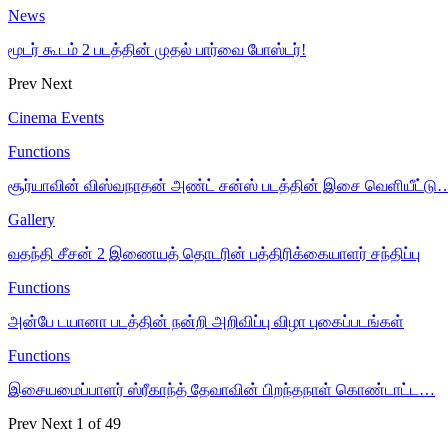
News
மூடர் கூடம் 2 படத்தின் முதல் பார்வை போஸ்டர்!
Prev
Next
Cinema Events
Functions
சூர்யாவின் விஸ்வநாதன் அண்ட் சன்ஸ் படத்தின் இசை வெளியீட்டு
Gallery
வதந்தி சீசன் 2 இணையத் தொடரின் பத்திரிக்கையாளர் சந்திப்பு
Functions
அன்பே டயானா படத்தின் நன்றி அறிவிப்பு விழா புகைப்படங்கள்
Functions
இசையமைப்பாளர் ஸ்ரீகாந்த் தேவாவின் பிறந்தநாள் கொண்டாட்ட…
Prev
Next
1 of 49