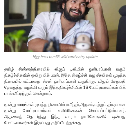
bigg boss tamil8 wild card entry update
தமிழ் சின்னத்திரையில் விஜய் டிவியில் ஒளிபரப்பாகி வரும்
நிகழ்ச்சிகளில் ஒன்று பிக் பாஸ். இந்த நிகழ்ச்சி ஏழு சீசன்கள் முடிந்த
நிலையில் எட்டாவது சீசன் ஒளிபரப்பாகி வருகிறது. விஜய் சேதுபதி
தொகுத்து வழங்கி வரும் இந்த நிகழ்ச்சியில் 18 போட்டியாளர்கள் பிக்
பாஸ் வீட்டிற்குள் சென்றனர்.
மூன்று வாரங்கள் முடிந்த நிலையில் ரவீந்தர்,அருண், மற்றும் தர்ஷா என
மூன்று போட்டியாளர்கள் எலிமினேஷன் செய்யப்பட்டுள்ளனர்.
அதனைத் தொடர்ந்து இந்த வாரம் நாமினேஷனில் ஒன்பது
போட்டியாளர்கள் இருப்பது குறிப்பிடத்தக்கது.