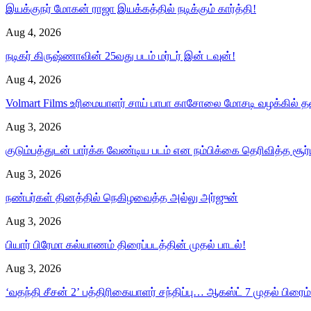
இயக்குநர் மோகன் ராஜா இயக்கத்தில் நடிக்கும் கார்த்தி!
Aug 4, 2026
நடிகர் கிருஷ்ணாவின் 25வது படம் மர்டர் இன் டவுன்!
Aug 4, 2026
Volmart Films உரிமையாளர் சாய் பாபா காசோலை மோசடி வழக்கில்
Aug 3, 2026
குடும்பத்துடன் பார்க்க வேண்டிய படம் என நம்பிக்கை தெரிவித்த சூர
Aug 3, 2026
நண்பர்கள் தினத்தில் நெகிழவைத்த அல்லு அர்ஜுன்
Aug 3, 2026
பியார் பிரேமா கல்யாணம் திரைப்படத்தின் முதல் பாடல்!
Aug 3, 2026
‘வதந்தி சீசன் 2’ பத்திரிகையாளர் சந்திப்பு… ஆகஸ்ட் 7 முதல் பிரைம் 