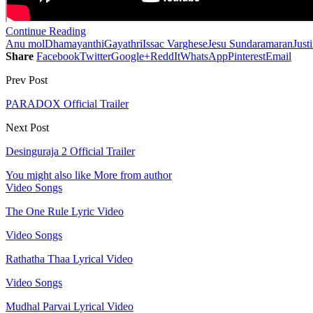
Continue Reading
Anu mol
Dhamayanthi
Gayathri
Issac Varghese
Jesu Sundaramaran
Just
Share
Facebook
Twitter
Google+
ReddIt
WhatsApp
Pinterest
Email
Prev Post
PARADOX Official Trailer
Next Post
Desinguraja 2 Official Trailer
You might also like
More from author
Video Songs
The One Rule Lyric Video
Video Songs
Rathatha Thaa Lyrical Video
Video Songs
Mudhal Parvai Lyrical Video