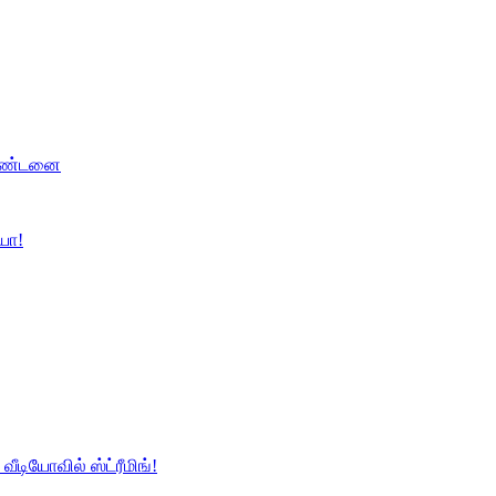
 தண்டனை
்யா!
வீடியோவில் ஸ்ட்ரீமிங்!