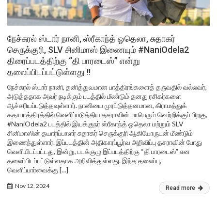
நேச்சுரல் ஸ்டார் நானி, ஸ்ரீகாந்த் ஓதெலா, சுதாகர்
செருக்குரி, SLV சினிமாஸ் இணையும் #NaniOdela2
திரைப்படத்திற்கு “தி பாரடைஸ்” என்று
தலைப்பிடப்பட்டுள்ளது !!
நேச்சுரல் ஸ்டார் நானி, தனித்துவமான பாத்திரங்களைத் தருவதில் வல்லவர்,
அடுத்ததாக அவர் நடிக்கும் படத்தில் மீண்டும் தனது ரசிகர்களை
ஆச்சரியப்படுத்தவுள்ளார். நானியை முரட்டுத்தனமான, கிராமத்துக்
கதாபாத்திரத்தில் வெளிப்படுத்திய தசராவின் மாபெரும் வெற்றிக்குப் பிறகு,
#NaniOdela2 படத்தில் இயக்குநர் ஸ்ரீகாந்த் ஓதெலா மற்றும் SLV
சினிமாஸின் தயாரிப்பாளர் சுதாகர் செருக்குரி ஆகியோருடன் மீண்டும்
இணைந்துள்ளார். இப்படத்தின் அதிகாரப்பூர்வ அறிவிப்பு தசராவின் போது
வெளியிடப்பட்டது, இன்று, படக்குழு இப்படத்திற்கு “தி பாரடைஸ்” என
தலைப்பிடப்பட்டுள்ளதாக அறிவித்துள்ளது. இந்த தலைப்பு,
வெளிப்பார்வைக்கு […]
Nov 12, 2024
Read more