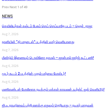
Prev
Next
1 of 49
NEWS
செவிலியர்கள் கஷ்டம் பேசும் செய் செய்யாதே படம் – ஹெச். ராஜா
Aug 7, 2026
நானியின் “தி பாரடைஸ்” படத்தின் டீசர் வெளியானது
Aug 7, 2026
மீண்டும் இணையும் டொவினோ தாமஸ் – ஜான்பால் ஜார்ஜ் கூட்டணி!
Aug 6, 2026
மூடர் கூடம் 2 படத்தின் முதல் பார்வை போஸ்டர்!
Aug 6, 2026
மணிகண்டன் போலீஸாக நடிக்கும் மக்கள் காவலன் ஃபர்ஸ்ட் லுக் வெளியீடு!
Aug 6, 2026
ஜி.டி.நாயுடுவைப் பற்றி எனக்கு எதுவும் தெரியாது – நடிகர் மாதவன்