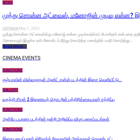
NEWS
முத்து சொன்ன அட்வைஸ், மனோஜின் முடிவு என்ன? இ
JOTHIKA
May 1, 2025
முத்து சொன்ன அட்வைஸ்க்கு மனோஜ் என்ன முடிவெடுக்கப் போகிறார் என்பதை குறித்து 
அனைவரும் இருக்க ரவி மீனாவிடம் நீத்து கொடுத்த பணத்தில் பாதி கொடுத்து…
Read More...
CINEMA EVENTS
FUNCTIONS
சூர்யாவின் விஸ்வநாதன் அண்ட் சன்ஸ் படத்தின் இசை வெளியீட்டு…
GALLERY
வதந்தி சீசன் 2 இணையத் தொடரின் பத்திரிக்கையாளர் சந்திப்பு
FUNCTIONS
அன்பே டயானா படத்தின் நன்றி அறிவிப்பு விழா புகைப்படங்கள்
FUNCTIONS
இசையமைப்பாளர் ஸ்ரீகாந்த் தேவாவின் பிறந்தநாள் கொண்டாட்ட…