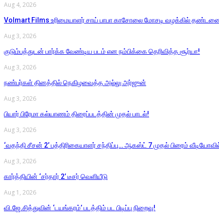
Aug 4, 2026
Volmart Films உரிமையாளர் சாய் பாபா காசோலை மோசடி வழக்கில் தண்டன
Aug 3, 2026
குடும்பத்துடன் பார்க்க வேண்டிய படம் என நம்பிக்கை தெரிவித்த சூர்யா!
Aug 3, 2026
நண்பர்கள் தினத்தில் நெகிழவைத்த அல்லு அர்ஜுன்
Aug 3, 2026
பியார் பிரேமா கல்யாணம் திரைப்படத்தின் முதல் பாடல்!
Aug 3, 2026
‘வதந்தி சீசன் 2’ பத்திரிகையாளர் சந்திப்பு… ஆகஸ்ட் 7 முதல் பிரைம் வீடியோவில் 
Aug 3, 2026
கார்த்தியின் ‘சர்தார் 2’ டீசர் வெளியீடு
Aug 1, 2026
வி.ஜே.சித்துவின் ‘டயங்கரம்’ படத்திம் பட பிடிப்பு நிறைவு!