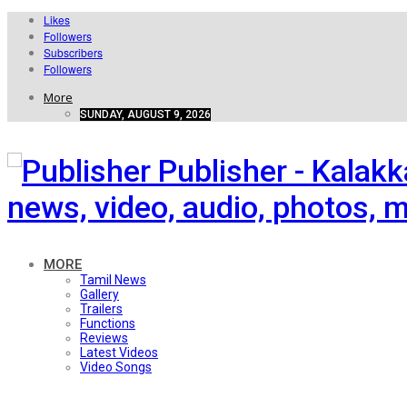
Likes
Followers
Subscribers
Followers
More
SUNDAY, AUGUST 9, 2026
Publisher - Kalak
news, video, audio, photos, m
MORE
Tamil News
Gallery
Trailers
Functions
Reviews
Latest Videos
Video Songs