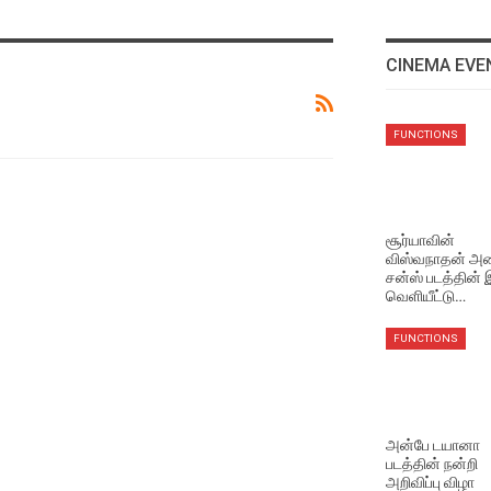
CINEMA EVE
EVENTS VIDEOS
FUNCTIONS
மணிரத்தினம் சார் சொன்ன
விஷயம் !
Aug 5, 2026
சூர்யாவின்
விஸ்வநாதன் அண
EVENTS VIDEOS
சன்ஸ் படத்தின்
முதல்வர் விஜய் செய்தது
வெளியீட்டு…
சரியா தவறா ? மக்களின்
கருத்து
FUNCTIONS
Aug 5, 2026
NEWS
சூர்யாவின் ‘விஸ்வநாத் அண்ட
அன்பே டயானா
சன்ஸ்’ படத்தின் ‘தி ஒன் ரூல்’
படத்தின் நன்றி
பாடல் வெளியீடு!
அறிவிப்பு விழா