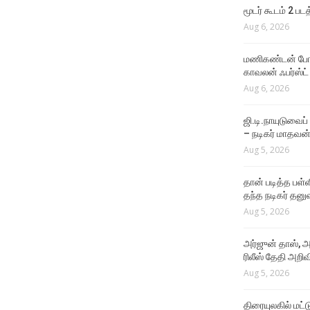
Aug 4, 2026
மூடர் கூடம் 2 பட
Aug 6, 2026
VIDEO SONGS
Rathatha Thaa Lyrical
மணிகண்டன் போலீ
Video
காவலன் ஃபர்ஸ்ட்
Aug 4, 2026
Aug 6, 2026
ஜி.டி.நாயுடுவைப்
– நடிகர் மாதவன
Aug 5, 2026
தான் படித்த பள்ள
தந்த நடிகர் தனு
Aug 5, 2026
அர்ஜுன் தாஸ், அ
ரிலீஸ் தேதி அறிவி
Aug 5, 2026
திரையுலகில் மட்