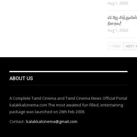
Aug 1, 2026
வி.ஜே.சித்துவின் 
நிறைவு!
Aug 1, 2026
PREV
NEXT
ABOUT US
A Complete Tamil Cinema and Tamil Cinema News Official Portal
kalakkalcinema.com The most awaited fun filled, entertaining
package was launched on 26th Feb 2009.
Contact :
kalakkalcinema@gmail.com