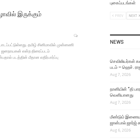
Aug 4, 2026
புகைப்படங்கள்
ாவில் இருக்கும்
PREV
NEXT
NEWS
ஜீவா நடிக்கும் தகப்பன்
படத்தின் பர்ஸ்ட் லுக் வெளியீட
Aug 4, 2026
NEWS
ோடப்பட்டுள்ளது. தமிழ் சினிமாவில் முன்னணி
ல் ஜனநாயகன் என்ற திரைப்படம்
NEWS
தால் படத்தின் மீதான எதிர்பார்ப்பு
இயக்குநர் மோகன் ராஜா
செவிலியர்கள் கஷ
இயக்கத்தில் நடிக்கும்
படம் – ஹெச். ரா
கார்த்தி!
Aug 7, 2026
Aug 4, 2026
நானியின் “தி பார
NEWS
வெளியானது
நடிகர் கிருஷ்ணாவின் 25வது
Aug 7, 2026
படம் மர்டர் இன் டவுன்!
Aug 4, 2026
மீண்டும் இணைய
ஜான்பால் ஜார்ஜ் 
VIDEO SONGS
Aug 6, 2026
The One Rule Lyric Video