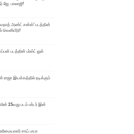
்.ஜே. பாலாஜி!
்வநாத் அண்ட் சன்ஸ்’ படத்தின்
டல் வெளியீடு!
ப்பன் படத்தின் பர்ஸ்ட் லுக்
 ராஜா இயக்கத்தில் நடிக்கும்
வின் 25வது படம் மர்டர் இன்
உரிமையாளர் சாய் பாபா