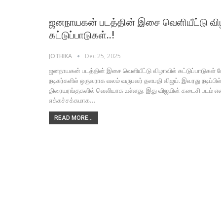
ஜனநாயகன் படத்தின் இசை வெளியீட்டு விழ
கட்டுப்பாடுகள்..!
JOTHIKA
Dec 25, 2025
ஜனநாயகன் படத்தின் இசை வெளியீட்டு விழாவில் கட்டுப்பாடுகள் ப
நடிகர்களில் ஒருவராக வலம் வருபவர் தளபதி விஜய். இவரது நடிப்பி
திரையரங்குகளில் வெளியாக உள்ளது. இது விஜயின் கடைசி படம் என்ப
எக்கச்சக்கமாக…
READ MORE...