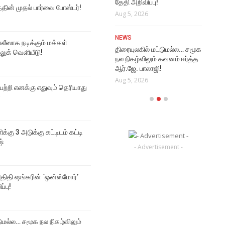
தேதி அறிவிப்பு!
Aug
த்தின் முதல் பார்வை போஸ்டர்!
NEWS
Aug 5, 2026
மூடர் கூடம் 2 படத்தின் முதல்
VI
பார்வை போஸ்டர்!
NEWS
Rat
Aug 6, 2026
ஸாக நடிக்கும் மக்கள்
திரையுலகில் மட்டுமல்ல… சமூக
Vi
 லுக் வெளியீடு!
நல நிகழ்விலும் கவனம் ஈர்த்த
Aug
ஆர்.ஜே. பாலாஜி!
Aug 5, 2026
 பற்றி எனக்கு எதுவும் தெரியாது
்
ிக்கு 3 அடுக்கு கட்டிடம் கட்டி
ஷ்
- Advertisement -
திதி ஷங்கரின் `ஒன்ஸ்மோர்’
ப்பு!
டுமல்ல… சமூக நல நிகழ்விலும்