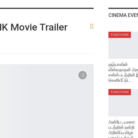
CINEMA EVE
K Movie Trailer
FUNCTIONS
சூர்யாவின்
விஸ்வநாதன் அண
சன்ஸ் படத்தின்
வெளியீட்டு…
FUNCTIONS
அன்பே டயானா
படத்தின் நன்றி
அறிவிப்பு விழா
புகைப்படங்கள்