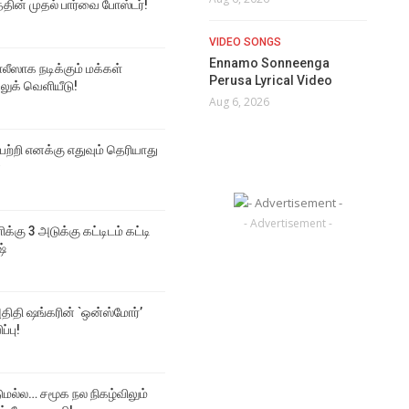
த்தின் முதல் பார்வை போஸ்டர்!
VIDEO SONGS
Ennamo Sonneenga
ஸாக நடிக்கும் மக்கள்
Perusa Lyrical Video
 லுக் வெளியீடு!
Aug 6, 2026
 பற்றி எனக்கு எதுவும் தெரியாது
்
- Advertisement -
ிக்கு 3 அடுக்கு கட்டிடம் கட்டி
ஷ்
திதி ஷங்கரின் `ஒன்ஸ்மோர்’
ப்பு!
டுமல்ல… சமூக நல நிகழ்விலும்