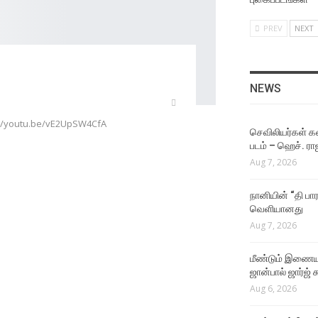
PREV
NEXT
NEWS
s://youtu.be/vE2UpSW4CfA
செவிலியர்கள் கஷ
படம் – ஹெச். ரா
Aug 7, 2026
நானியின் “தி பார
வெளியானது
Aug 7, 2026
மீண்டும் இணைய
ஜான்பால் ஜார்ஜ் 
Aug 6, 2026