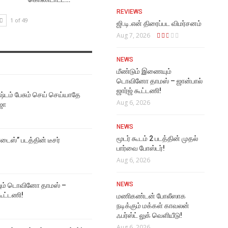
REVIEWS
1 of 49
ஜி.டி.என் திரைப்பட விமர்சனம்
Aug 7, 2026
NEWS
மீண்டும் இணையும்
டொவினோ தாமஸ் – ஜான்பால்
ஜார்ஜ் கூட்டணி!
்டம் பேசும் செய் செய்யாதே
Aug 6, 2026
ஜா
NEWS
மூடர் கூடம் 2 படத்தின் முதல்
டைஸ்” படத்தின் டீசர்
பார்வை போஸ்டர்!
Aug 6, 2026
NEWS
ும் டொவினோ தாமஸ் –
கூட்டணி!
மணிகண்டன் போலீஸாக
நடிக்கும் மக்கள் காவலன்
ஃபர்ஸ்ட் லுக் வெளியீடு!
Aug 6, 2026