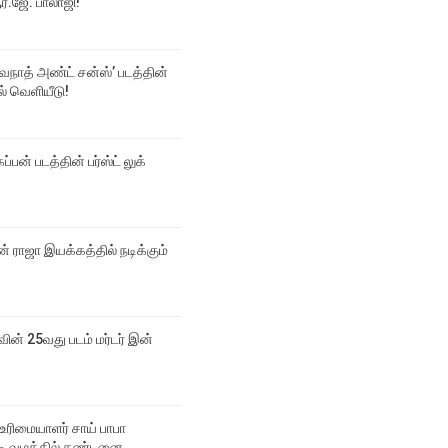
்.ஜே. பாலாஜி!
்வநாத் அண்ட் சன்ஸ்’ படத்தின்
டல் வெளியீடு!
ப்பன் படத்தின் பர்ஸ்ட் லுக்
 ராஜா இயக்கத்தில் நடிக்கும்
வின் 25வது படம் மர்டர் இன்
உரிமையாளர் சாய் பாபா
 வழக்கில் தண்டனை