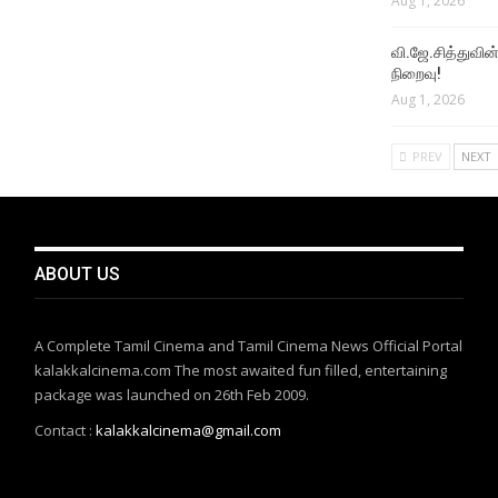
Aug 1, 2026
வி.ஜே.சித்துவின் 
நிறைவு!
Aug 1, 2026
PREV
NEXT
ABOUT US
A Complete Tamil Cinema and Tamil Cinema News Official Portal
kalakkalcinema.com The most awaited fun filled, entertaining
package was launched on 26th Feb 2009.
Contact :
kalakkalcinema@gmail.com