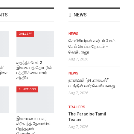
NTS
NEWS
NEWS
GALLERY
செவிலியர்கள் கஷ்டம் பேசும்
செய் செய்யாதே படம் –
ஹெச். ராஜா
Aug 7, 2026
வதந்தி சீசன் 2
்ட்
இணையத் தொடரின்
 இசை
பத்திரிக்கையாளர்
NEWS
சந்திப்பு
நானியின் “தி பாரடைஸ்”
படத்தின் டீசர் வெளியானது
FUNCTIONS
Aug 7, 2026
TRAILERS
The Paradise Tamil
இசையமைப்பாளர்
Teaser
ஸ்ரீகாந்த் தேவாவின்
Aug 7, 2026
பிறந்தநாள்
கொண்டாட்ட…